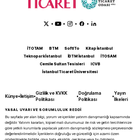
•
•
•
•
İTOTAM
BTM
SoftITo
Kitap İstanbul
Teknopark İstanbul
İDTM İstanbul
İTOSAM
Cemile Sultan Tesisleri
ICVB
İstanbul Ticaret Üniversitesi
Gizlilik ve KVKK
Doğrulama
Yayın
Künye
•
İletişim
•
•
•
Politikası
Politikası
İlkeleri
YASAL UYARI VE SORUMLULUK REDDİ
Bu sayfada yer alan bilgi, yorum ve içerikler yatırım danışmanlığı kapsamında
değildir. Yatırım kararları, kişisel mali durumunuz ile risk ve getiri tercihlerinize
göre yetkili kurumlarla yapılacak yatırım danışmanlığı sözleşmesi çerçevesinde
değerlendirilmelidir. İçeriklerin doğruluğu ve güncelliği için azami özen
gösterilmekle birlikte, olası hata, eksiklik, gecikme veya bu bilgilerin