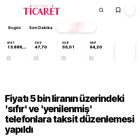
Bugün
Son Dakika
Finans
EKSTRA
BIST
USD
EUR
GBP
13.888,97
47,70
55,01
64,20
PİYASA
VERİLERİ
+0,65%
+0,17%
-0,01%
+0,04%
Sektörel
Fiyatı 5 bin liranın üzerindeki
'sıfır' ve 'yenilenmiş'
telefonlara taksit düzenlemesi
yapıldı