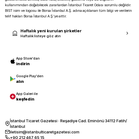
kullanımından doğabilecek zararlardan İstanbul Ticaret Odası sorumlu değildir.
BIST isim ve logosu ile Borsa İstanbul A.Ş. adına açıklanan tüm bilgi ve verilerin
telif hakları Borsa İstanbul A.Ş.’ye aittir.
Haftalık yeni kurulan şirketler
Haftalık listeye göz atın
App Store'dan
indirin
Google Play'den
alın
App Galeri ile
keşfedin
İstanbul Ticaret Gazetesi · Reşadiye Cad. Eminönü 34112 Fatih/
İstanbul
iletisim@istanbulticaretgazetesi.com
+90 212 467 65 15