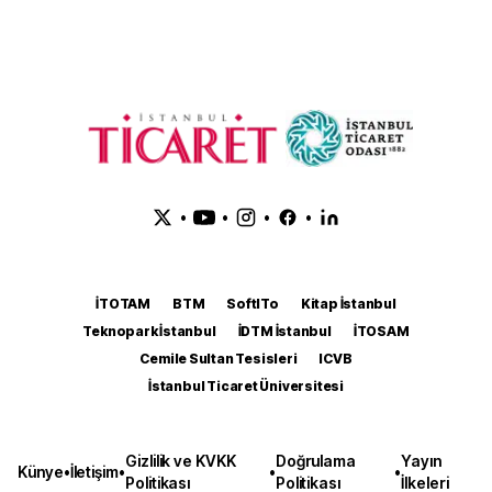
•
•
•
•
İTOTAM
BTM
SoftITo
Kitap İstanbul
Teknopark İstanbul
İDTM İstanbul
İTOSAM
Cemile Sultan Tesisleri
ICVB
İstanbul Ticaret Üniversitesi
Gizlilik ve KVKK
Doğrulama
Yayın
Künye
•
İletişim
•
•
•
Politikası
Politikası
İlkeleri