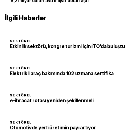
6,2 milyar doları aştı milyar doları aştı
İlgili Haberler
SEKTÖREL
Etkinlik sektörü, kongre turizmi için İTO’da buluştu
SEKTÖREL
Elektrikli araç bakımında 102 uzmana sertifika
SEKTÖREL
e-ihracat rotası yeniden şekillenmeli
SEKTÖREL
Otomotivde yerli üretimin payı artıyor