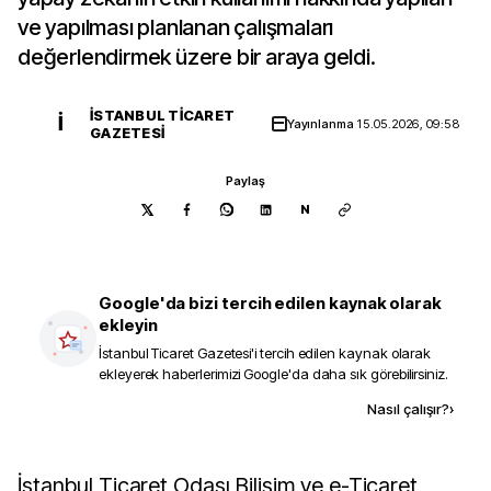
ve yapılması planlanan çalışmaları
değerlendirmek üzere bir araya geldi.
İSTANBUL TICARET
İ
Yayınlanma
15.05.2026, 09:58
GAZETESI
Paylaş
N
Google'da bizi tercih edilen kaynak olarak
ekleyin
İstanbul Ticaret Gazetesi
'i tercih edilen kaynak olarak
ekleyerek haberlerimizi Google'da daha sık görebilirsiniz.
Kaynak ekle
Nasıl çalışır?
›
İstanbul Ticaret Odası Bilişim ve e-Ticaret