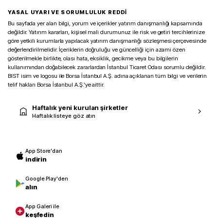
YASAL UYARI VE SORUMLULUK REDDİ
Bu sayfada yer alan bilgi, yorum ve içerikler yatırım danışmanlığı kapsamında
değildir. Yatırım kararları, kişisel mali durumunuz ile risk ve getiri tercihlerinize
göre yetkili kurumlarla yapılacak yatırım danışmanlığı sözleşmesi çerçevesinde
değerlendirilmelidir. İçeriklerin doğruluğu ve güncelliği için azami özen
gösterilmekle birlikte, olası hata, eksiklik, gecikme veya bu bilgilerin
kullanımından doğabilecek zararlardan İstanbul Ticaret Odası sorumlu değildir.
BIST isim ve logosu ile Borsa İstanbul A.Ş. adına açıklanan tüm bilgi ve verilerin
telif hakları Borsa İstanbul A.Ş.’ye aittir.
Haftalık yeni kurulan şirketler
Haftalık listeye göz atın
App Store'dan
indirin
Google Play'den
alın
App Galeri ile
keşfedin