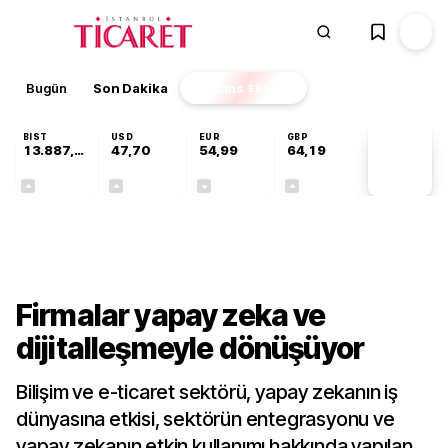
Bugün
Son Dakika
Finans
EKSTRA
BIST
USD
EUR
GBP
13.887,29
47,70
54,99
64,19
PİYASA
VERİLERİ
+0,64%
+0,17%
-0,04%
+0,03%
Sektörel
Firmalar yapay zeka ve
dijitalleşmeyle dönüşüyor
Bilişim ve e-ticaret sektörü, yapay zekanın iş
dünyasına etkisi, sektörün entegrasyonu ve
yapay zekanın etkin kullanımı hakkında yapılan