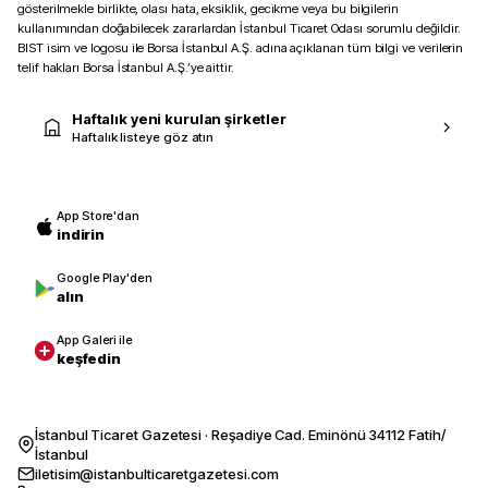
gösterilmekle birlikte, olası hata, eksiklik, gecikme veya bu bilgilerin
kullanımından doğabilecek zararlardan İstanbul Ticaret Odası sorumlu değildir.
BIST isim ve logosu ile Borsa İstanbul A.Ş. adına açıklanan tüm bilgi ve verilerin
telif hakları Borsa İstanbul A.Ş.’ye aittir.
Haftalık yeni kurulan şirketler
Haftalık listeye göz atın
App Store'dan
indirin
Google Play'den
alın
App Galeri ile
keşfedin
İstanbul Ticaret Gazetesi · Reşadiye Cad. Eminönü 34112 Fatih/
İstanbul
iletisim@istanbulticaretgazetesi.com