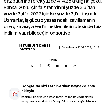
baz puan indirerek yüzde 4-4,25 aralığına çekti.
Banka, 2026 için faiz tahminini yüzde 3,6’dan
yüzde 3,4’e, 2027 için ise yüzde 3,1’e düşürdü.
Uzmanlar, iş gücü piyasasındaki zayıflamanın
öne çıkmasıyla Fed’in beklentilerin ötesinde faiz
indirimi yapabileceğini öngörüyor.
İSTANBUL TICARET
İ
Yayınlanma
21.09.2025, 12:12
GAZETESI
Paylaş
N
Google'da bizi tercih edilen kaynak olarak
ekleyin
İstanbul Ticaret Gazetesi
'i tercih edilen kaynak olarak
ekleyerek haberlerimizi Google'da daha sık görebilirsiniz.