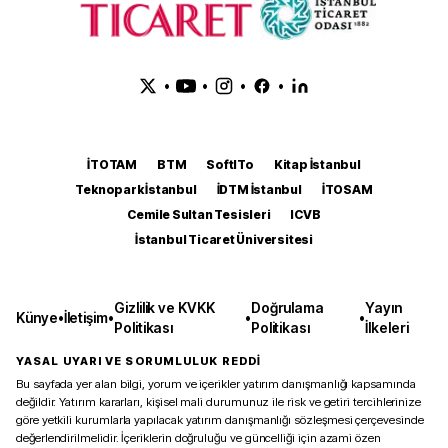
•
•
•
•
İTOTAM
BTM
SoftITo
Kitap İstanbul
Teknopark İstanbul
İDTM İstanbul
İTOSAM
Cemile Sultan Tesisleri
ICVB
İstanbul Ticaret Üniversitesi
Gizlilik ve KVKK
Doğrulama
Yayın
Künye
•
İletişim
•
•
•
Politikası
Politikası
İlkeleri
YASAL UYARI VE SORUMLULUK REDDİ
Bu sayfada yer alan bilgi, yorum ve içerikler yatırım danışmanlığı kapsamında
değildir. Yatırım kararları, kişisel mali durumunuz ile risk ve getiri tercihlerinize
göre yetkili kurumlarla yapılacak yatırım danışmanlığı sözleşmesi çerçevesinde
değerlendirilmelidir. İçeriklerin doğruluğu ve güncelliği için azami özen