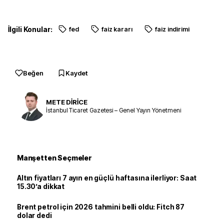
İlgili Konular:
fed
faiz kararı
faiz indirimi
Beğen
Kaydet
METE DİRİCE
İstanbul Ticaret Gazetesi – Genel Yayın Yönetmeni
Manşetten Seçmeler
Altın fiyatları 7 ayın en güçlü haftasına ilerliyor: Saat
15.30’a dikkat
Brent petrol için 2026 tahmini belli oldu: Fitch 87
dolar dedi