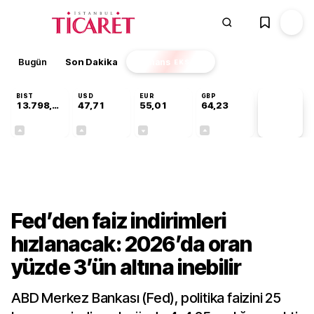
Bugün
Son Dakika
Finans
EKSTRA
BIST
USD
EUR
GBP
13.798,82
47,71
55,01
64,23
PİYASA
VERİLERİ
+0,70%
+0,17%
-0,01%
+0,08%
Finans
Fed’den faiz indirimleri
hızlanacak: 2026’da oran
yüzde 3’ün altına inebilir
ABD Merkez Bankası (Fed), politika faizini 25