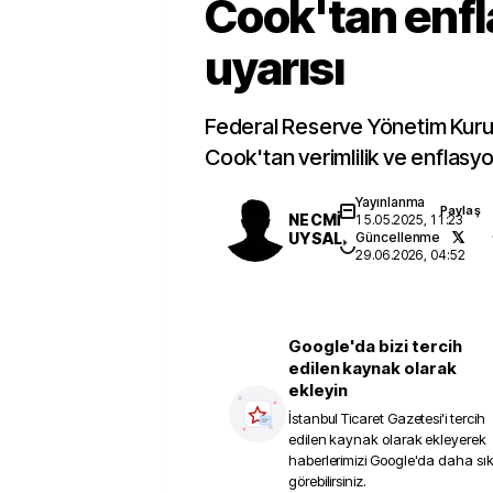
Cook'tan enf
uyarısı
Federal Reserve Yönetim Kurul
Cook'tan verimlilik ve enflasyo
Yayınlanma
Paylaş
NECMİ
15.05.2025, 11:23
UYSAL
Güncellenme
29.06.2026, 04:52
Google'da bizi tercih
edilen kaynak olarak
ekleyin
İstanbul Ticaret Gazetesi
'i tercih
edilen kaynak olarak ekleyerek
haberlerimizi Google'da daha sı
görebilirsiniz.