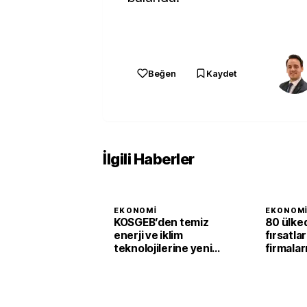
Beğen
Kaydet
İlgili Haberler
EKONOMI
EKONOM
KOSGEB’den temiz
80 ülke
enerji ve iklim
fırsatla
teknolojilerine yeni
firmalar
destek programı
açıldı