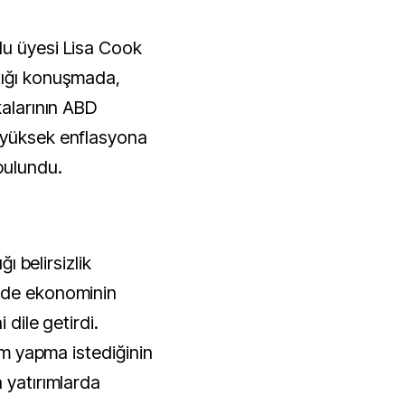
tığı konuşmada,
kalarının ABD
 yüksek enflasyona
bulundu.
ğı belirsizlik
ede ekonominin
 dile getirdi.
rım yapma istediğinin
 yatırımlarda