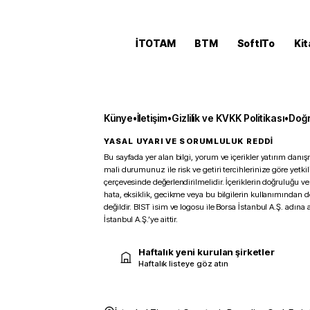
İTOTAM
BTM
SoftITo
Kit
Künye
•
İletişim
•
Gizlilik ve KVKK Politikası
•
Doğr
YASAL UYARI VE SORUMLULUK REDDİ
Bu sayfada yer alan bilgi, yorum ve içerikler yatırım danışm
mali durumunuz ile risk ve getiri tercihlerinize göre yetk
çerçevesinde değerlendirilmelidir. İçeriklerin doğruluğu ve
hata, eksiklik, gecikme veya bu bilgilerin kullanımından 
değildir. BIST isim ve logosu ile Borsa İstanbul A.Ş. adına a
İstanbul A.Ş.’ye aittir.
Haftalık yeni kurulan şirketler
Haftalık listeye göz atın