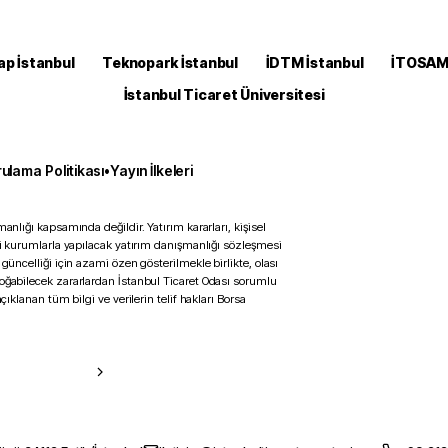
ap İstanbul
Teknopark İstanbul
İDTM İstanbul
İTOSA
İstanbul Ticaret Üniversitesi
ulama Politikası
•
Yayın İlkeleri
anlığı kapsamında değildir. Yatırım kararları, kişisel
ili kurumlarla yapılacak yatırım danışmanlığı sözleşmesi
 güncelliği için azami özen gösterilmekle birlikte, olası
doğabilecek zararlardan İstanbul Ticaret Odası sorumlu
çıklanan tüm bilgi ve verilerin telif hakları Borsa