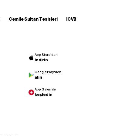
M
Cemile Sultan Tesisleri
ICVB
App Store'dan
indirin
Google Play'den
alın
App Galeri ile
keşfedin