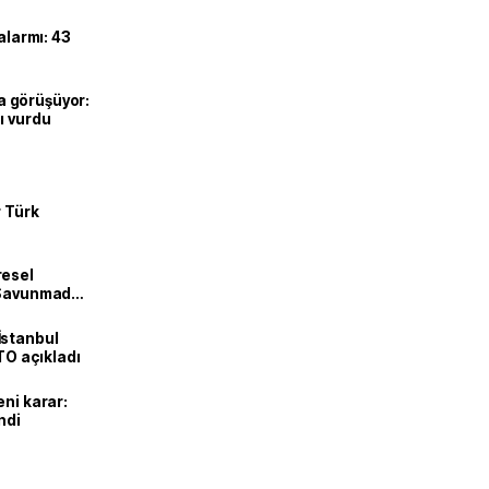
alarmı: 43
’la görüşüyor:
ı vurdu
r Türk
resel
! Savunmadan
İstanbul
İTO açıkladı
eni karar:
ndi