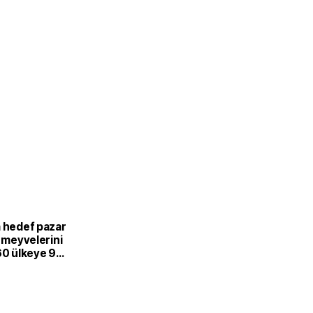
a hedef pazar
i meyvelerini
60 ülkeye 94
arlık satış