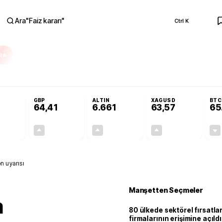
Ara
"
Faiz kararı
"
Ctrl K
RA
nolojilerine yeni destek programı
Terörsüz Türkiye Yasası teklifi Adalet K
GBP
ALTIN
XAGUSD
BTC
64,41
6.661
63,57
65
+0,32%
+0,38%
+2,59%
+3,37%
0,18
0,24
167,96
2,07
n uyarısı
Manşetten Seçmeler
a
80 ülkede sektörel fırsatla
firmalarının erişimine açıldı