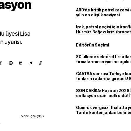
lasyon
ABD’de kritik petrol rezervi 
yılın en düşük seviyesi
Irak, petrol geçişi için İran
Hürmüz Boğazı krizi ihracat
u üyesi Lisa
n uyarısı.
Editörün Seçimi
80 ülkede sektörel fırsatla
firmalarının erişimine açıldı
N
CAATSA sonrası Türkiye kü
fonların radarına girecek
finansa yeni eşik
SON DAKİKA: Haziran 2026 
enflasyon oranı belli oldu! 
Kaynak ekle
Gümrük vergisiz ithalatta y
Tarife kontenjanları belirle
Nasıl çalışır?
›
k