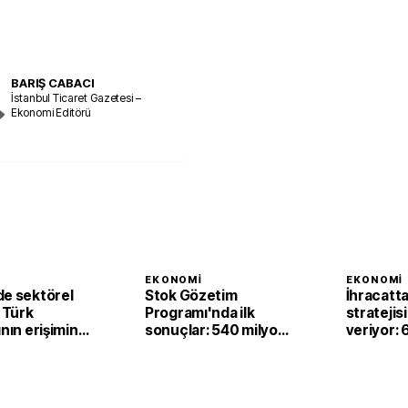
BARIŞ CABACI
İstanbul Ticaret Gazetesi –
Ekonomi Editörü
I
EKONOMI
EKONOMI
de sektörel
Stok Gözetim
İhracatt
r Türk
Programı'nda ilk
stratejis
ının erişimine
sonuçlar: 540 milyon
veriyor: 
liralık matrah artışı
milyar dol
sağlandı