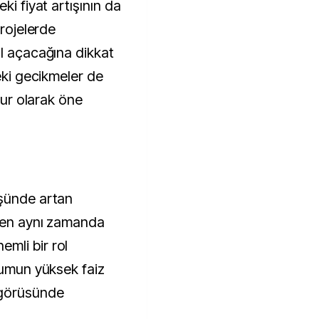
ki fiyat artışının da
projelerde
ol açacağına dikkat
deki gecikmeler de
nsur olarak öne
üşünde artan
rken aynı zamanda
mli bir rol
rumun yüksek faiz
ngörüsünde