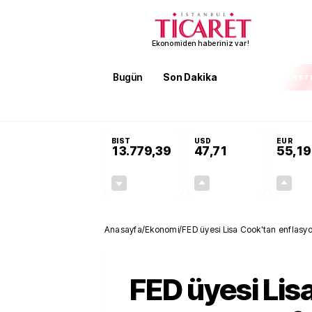
Ekonomiden haberiniz var!
Bugün
Son Dakika
Finans
EKST
SON DAKİKA
KOSGEB’den temiz enerji ve iklim tek
BIST
USD
EUR
13.779,39
47,71
55,19
-0,14%
+0,18%
-19,42
0,09
Anasayfa
/
Ekonomi
/
FED üyesi Lisa Cook'tan enflasyo
FED üyesi Lis