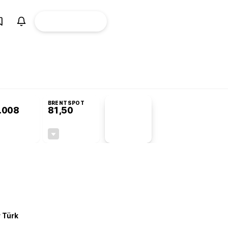
ÜYE
CANLI BORSA
Girişi
omisyonu’nda kabul edildi
KOSGEB’den temiz enerji ve iklim teknolojilerine
BRENTSPOT
.008
81,50
PİYASA
VERİLERİ
-0,35%
-1,55%
+0,00
-1,28
r Türk