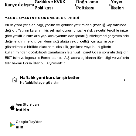
Gizlilik ve KVKK
Doğrulama
Yayın
Künye
•
İletişim
•
•
•
Politikası
Politikası
İlkeleri
YASAL UYARI VE SORUMLULUK REDDİ
Bu sayfada yer alan bilgi, yorum ve içerikler yatırım danışmanlığı kapsamında
değildir. Yatırım kararları, kişisel mali durumunuz ile risk ve getiri tercihlerinize
göre yetkili kurumlarla yapılacak yatırım danışmanlığı sözleşmesi çerçevesinde
değerlendirilmelidir. İçeriklerin doğruluğu ve güncelliği için azami özen
gösterilmekle birlikte, olası hata, eksiklik, gecikme veya bu bilgilerin
kullanımından doğabilecek zararlardan İstanbul Ticaret Odası sorumlu değildir.
BIST isim ve logosu ile Borsa İstanbul A.Ş. adına açıklanan tüm bilgi ve verilerin
telif hakları Borsa İstanbul A.Ş.’ye aittir.
Haftalık yeni kurulan şirketler
Haftalık listeye göz atın
App Store'dan
indirin
Google Play'den
alın