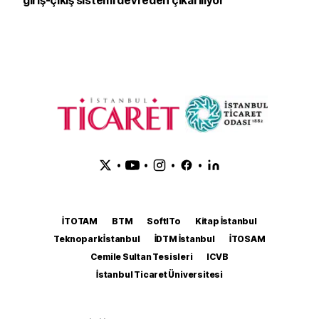
giriş-çıkış sistemi devreden çıkarılıyor
•
•
•
•
İTOTAM
BTM
SoftITo
Kitap İstanbul
Teknopark İstanbul
İDTM İstanbul
İTOSAM
Cemile Sultan Tesisleri
ICVB
İstanbul Ticaret Üniversitesi