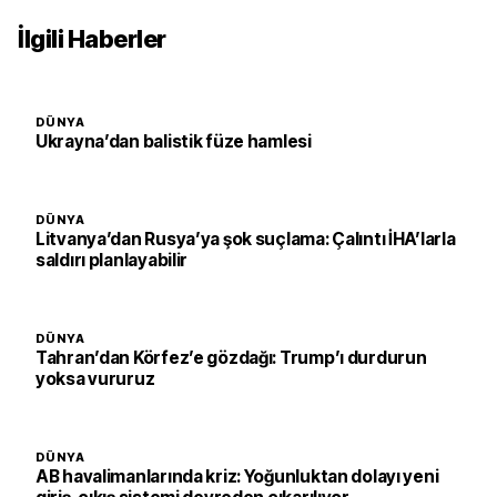
İlgili Haberler
DÜNYA
Ukrayna’dan balistik füze hamlesi
DÜNYA
Litvanya’dan Rusya’ya şok suçlama: Çalıntı İHA’larla
saldırı planlayabilir
DÜNYA
Tahran’dan Körfez’e gözdağı: Trump’ı durdurun
yoksa vururuz
DÜNYA
AB havalimanlarında kriz: Yoğunluktan dolayı yeni