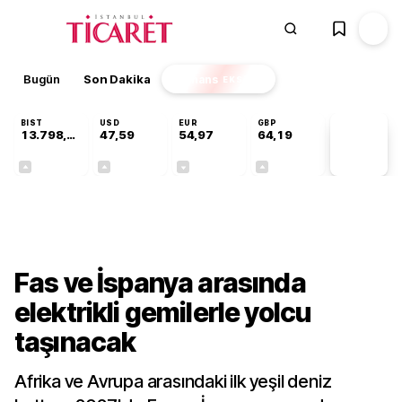
Bugün
Son Dakika
Finans
EKSTRA
BIST
USD
EUR
GBP
13.798,82
47,59
54,97
64,19
PİYASA
VERİLERİ
+0,70%
+0,05%
-0,08%
+0,15%
Dünya
Fas ve İspanya arasında
elektrikli gemilerle yolcu
taşınacak
Afrika ve Avrupa arasındaki ilk yeşil deniz