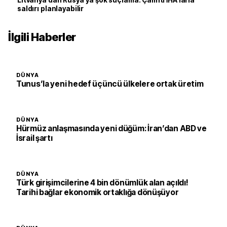
Litvanya’dan Rusya’ya şok suçlama: Çalıntı İHA’larla
saldırı planlayabilir
İlgili Haberler
DÜNYA
Tunus’la yeni hedef üçüncü ülkelere ortak üretim
DÜNYA
Hürmüz anlaşmasında yeni düğüm: İran’dan ABD ve
İsrail şartı
DÜNYA
Türk girişimcilerine 4 bin dönümlük alan açıldı!
Tarihi bağlar ekonomik ortaklığa dönüşüyor