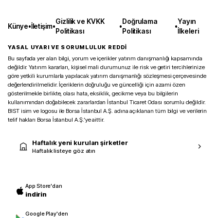
Gizlilik ve KVKK
Doğrulama
Yayın
Künye
•
İletişim
•
•
•
Politikası
Politikası
İlkeleri
YASAL UYARI VE SORUMLULUK REDDİ
Bu sayfada yer alan bilgi, yorum ve içerikler yatırım danışmanlığı kapsamında
değildir. Yatırım kararları, kişisel mali durumunuz ile risk ve getiri tercihlerinize
göre yetkili kurumlarla yapılacak yatırım danışmanlığı sözleşmesi çerçevesinde
değerlendirilmelidir. İçeriklerin doğruluğu ve güncelliği için azami özen
gösterilmekle birlikte, olası hata, eksiklik, gecikme veya bu bilgilerin
kullanımından doğabilecek zararlardan İstanbul Ticaret Odası sorumlu değildir.
BIST isim ve logosu ile Borsa İstanbul A.Ş. adına açıklanan tüm bilgi ve verilerin
telif hakları Borsa İstanbul A.Ş.’ye aittir.
Haftalık yeni kurulan şirketler
Haftalık listeye göz atın
App Store'dan
indirin
Google Play'den