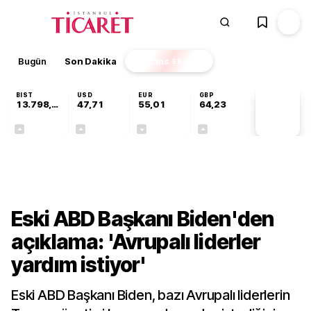
Bugün
Son Dakika
Finans
EKSTRA
BIST
USD
EUR
GBP
13.798,82
47,71
55,01
64,23
PİYASA
VERİLERİ
+0,70%
+0,17%
-0,01%
+0,08%
Dünya
Eski ABD Başkanı Biden'den
açıklama: 'Avrupalı liderler
yardım istiyor'
Eski ABD Başkanı Biden, bazı Avrupalı liderlerin