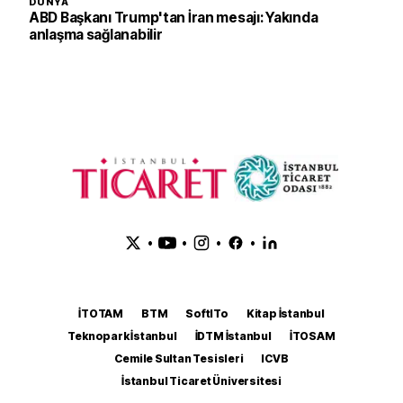
DÜNYA
ABD Başkanı Trump'tan İran mesajı: Yakında
anlaşma sağlanabilir
•
•
•
•
İTOTAM
BTM
SoftITo
Kitap İstanbul
Teknopark İstanbul
İDTM İstanbul
İTOSAM
Cemile Sultan Tesisleri
ICVB
İstanbul Ticaret Üniversitesi