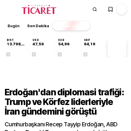
Bugün
Son Dakika
Finans
EKSTRA
BIST
USD
EUR
GBP
13.798,82
47,59
54,96
64,19
PİYASA
VERİLERİ
+0,70%
+0,05%
-0,09%
+0,14%
Gündem
Erdoğan'dan diplomasi trafiği:
Trump ve Körfez liderleriyle
İran gündemini görüştü
Cumhurbaşkanı Recep Tayyip Erdoğan, ABD