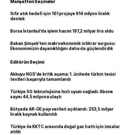
Manşetten Seçmeler
Sıfır atık hedefi için 161 projeye 914 milyon liralık
destek
Borsa İstanbul’da işlem hacmi 187,2 milyar lira oldu
Bakan Şimşek’ten makroekonomik istikrar vurgusu:
Ekonomimizin dayanıklılığını daha da güçlendirdik
Editörün Seçimi
Akkuyu NGS'de kritik aşama: 1. ünitede türbin tesisi
testleri başarıyla tamamlandı
Türkiye 5G teknolojisine hızlı uyum sağladı: Abone
sayısı 44,5 milyona ulaştı
Bütçede AR-GE payı verileri açıklandı: 253,5 milyar
liralık kaynak kullanıldı
Türkiye ile KKTC arasında doğal gaz hattı için imzalar
atıldı