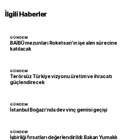
İlgili Haberler
GÜNDEM
BAİBÜ mezunları Roketsan’ın işe alım sürecine
katılacak
GÜNDEM
Terörsüz Türkiye vizyonu üretim ve ihracatı
güçlendirecek
GÜNDEM
İstanbul Boğazı’nda dev vinç gemisi geçişi
GÜNDEM
İşbirliği fırsatları değerlendirildi: Bakan Yumaklı