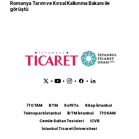
Romanya Tarım ve Kırsal Kalkınma Bakanı ile
görüştü
•
•
•
•
İTOTAM
BTM
SoftITo
Kitap İstanbul
Teknopark İstanbul
İDTM İstanbul
İTOSAM
Cemile Sultan Tesisleri
ICVB
İstanbul Ticaret Üniversitesi