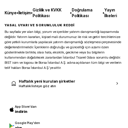
Gizlilik ve KVKK
Doğrulama
Yayın
Künye
•
İletişim
•
•
•
Politikası
Politikası
İlkeleri
YASAL UYARI VE SORUMLULUK REDDİ
Bu sayfada yer alan bilgi, yorum ve içerikler yatırım danışmanlığı kapsamında
değildir. Yatırım kararları, kişisel mali durumunuz ile risk ve getiri tercihlerinize
göre yetkili kurumlarla yapılacak yatırım danışmanlığı sözleşmesi çerçevesinde
değerlendirilmelidir. İçeriklerin doğruluğu ve güncelliği için azami özen
gösterilmekle birlikte, olası hata, eksiklik, gecikme veya bu bilgilerin
kullanımından doğabilecek zararlardan İstanbul Ticaret Odası sorumlu değildir.
BIST isim ve logosu ile Borsa İstanbul A.Ş. adına açıklanan tüm bilgi ve verilerin
telif hakları Borsa İstanbul A.Ş.’ye aittir.
Haftalık yeni kurulan şirketler
Haftalık listeye göz atın
App Store'dan
indirin
Google Play'den
alın