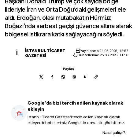
Başkanı Donald Trump ve çok sayıda bölge
lideriyle İran ve Orta Doğu’daki gelişmeleri ele
aldı. Erdoğan, olası mutabakatın Hürmüz
Boğazı’nda serbest geçişi güvence altına alarak
bölgesel istikrara katkı sağlayacağını söyledi.
İSTANBUL TICARET
Yayınlanma
24.05.2026, 12:57
İ
GAZETESI
Güncellenme
25.06.2026, 11:56
Paylaş
N
Google'da bizi tercih edilen kaynak olarak
ekleyin
İstanbul Ticaret Gazetesi
'i tercih edilen kaynak olarak
ekleyerek haberlerimizi Google'da daha sık görebilirsiniz.
Kaynak ekle
Nasıl çalışır?
›