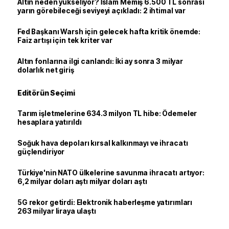
Altın neden yükseliyor? İslam Memiş 6.500 TL sonrası
yarın görebileceği seviyeyi açıkladı: 2 ihtimal var
Fed Başkanı Warsh için gelecek hafta kritik önemde:
Faiz artışı için tek kriter var
Altın fonlarına ilgi canlandı: İki ay sonra 3 milyar
dolarlık net giriş
Editörün Seçimi
Tarım işletmelerine 634.3 milyon TL hibe: Ödemeler
hesaplara yatırıldı
Soğuk hava depoları kırsal kalkınmayı ve ihracatı
güçlendiriyor
Türkiye'nin NATO ülkelerine savunma ihracatı artıyor:
6,2 milyar doları aştı milyar doları aştı
5G rekor getirdi: Elektronik haberleşme yatırımları
263 milyar liraya ulaştı