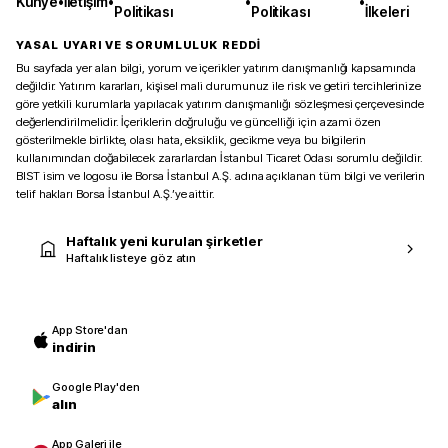
Künye
•
İletişim
•
•
•
Politikası
Politikası
İlkeleri
YASAL UYARI VE SORUMLULUK REDDİ
Bu sayfada yer alan bilgi, yorum ve içerikler yatırım danışmanlığı kapsamında
değildir. Yatırım kararları, kişisel mali durumunuz ile risk ve getiri tercihlerinize
göre yetkili kurumlarla yapılacak yatırım danışmanlığı sözleşmesi çerçevesinde
değerlendirilmelidir. İçeriklerin doğruluğu ve güncelliği için azami özen
gösterilmekle birlikte, olası hata, eksiklik, gecikme veya bu bilgilerin
kullanımından doğabilecek zararlardan İstanbul Ticaret Odası sorumlu değildir.
BIST isim ve logosu ile Borsa İstanbul A.Ş. adına açıklanan tüm bilgi ve verilerin
telif hakları Borsa İstanbul A.Ş.’ye aittir.
Haftalık yeni kurulan şirketler
Haftalık listeye göz atın
App Store'dan
indirin
Google Play'den
alın
App Galeri ile