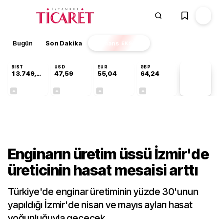
Bugün
Son Dakika
Finans
EKSTRA
BIST
USD
EUR
GBP
13.749,18
47,59
55,04
64,24
PİYASA
VERİLERİ
+0,34%
+0,06%
+0,05%
+0,22%
Sektörel
Enginarın üretim üssü İzmir'de
üreticinin hasat mesaisi arttı
Türkiye'de enginar üretiminin yüzde 30'unun
yapıldığı İzmir'de nisan ve mayıs ayları hasat
yoğunluğuyla geçecek.