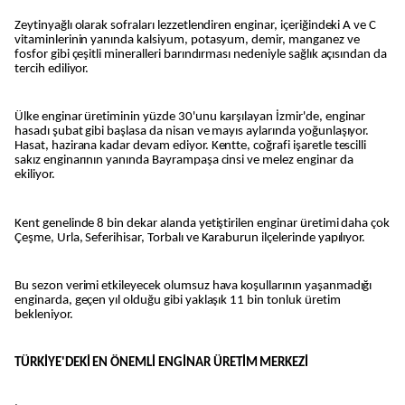
Zeytinyağlı olarak sofraları lezzetlendiren enginar, içeriğindeki A ve C
vitaminlerinin yanında kalsiyum, potasyum, demir, manganez ve
fosfor gibi çeşitli mineralleri barındırması nedeniyle sağlık açısından da
tercih ediliyor.
Ülke enginar üretiminin yüzde 30'unu karşılayan İzmir'de, enginar
hasadı şubat gibi başlasa da nisan ve mayıs aylarında yoğunlaşıyor.
Hasat, hazirana kadar devam ediyor. Kentte, coğrafi işaretle tescilli
sakız enginarının yanında Bayrampaşa cinsi ve melez enginar da
ekiliyor.
Kent genelinde 8 bin dekar alanda yetiştirilen enginar üretimi daha çok
Çeşme, Urla, Seferihisar, Torbalı ve Karaburun ilçelerinde yapılıyor.
Bu sezon verimi etkileyecek olumsuz hava koşullarının yaşanmadığı
enginarda, geçen yıl olduğu gibi yaklaşık 11 bin tonluk üretim
bekleniyor.
TÜRKİYE'DEKİ EN ÖNEMLİ ENGİNAR ÜRETİM MERKEZİ