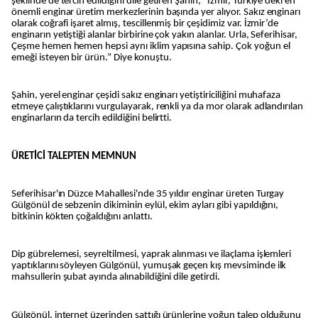
şeklinde de tercih edildiğini dile getiren Şahin, “İzmir, Türkiye’deki en
önemli enginar üretim merkezlerinin başında yer alıyor. Sakız enginarı
olarak coğrafi işaret almış, tescillenmiş bir çeşidimiz var. İzmir’de
enginarın yetiştiği alanlar birbirine çok yakın alanlar. Urla, Seferihisar,
Çeşme hemen hemen hepsi aynı iklim yapısına sahip. Çok yoğun el
emeği isteyen bir ürün.” Diye konuştu.
Şahin, yerel enginar çeşidi sakız enginarı yetiştiriciliğini muhafaza
etmeye çalıştıklarını vurgulayarak, renkli ya da mor olarak adlandırılan
enginarların da tercih edildiğini belirtti.
ÜRETİCİ TALEPTEN MEMNUN
Seferihisar'ın Düzce Mahallesi'nde 35 yıldır enginar üreten Turgay
Gülgönül de sebzenin dikiminin eylül, ekim ayları gibi yapıldığını,
bitkinin kökten çoğaldığını anlattı.
Dip gübrelemesi, seyreltilmesi, yaprak alınması ve ilaçlama işlemleri
yaptıklarını söyleyen Gülgönül, yumuşak geçen kış mevsiminde ilk
mahsullerin şubat ayında alınabildiğini dile getirdi.
Gülgönül, internet üzerinden sattığı ürünlerine yoğun talep olduğunu