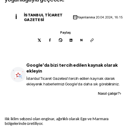
İSTANBUL TICARET
İ
Yayınlanma
20.04.2024, 16:15
GAZETESI
Paylaş
N
Google'da bizi tercih edilen kaynak olarak
ekleyin
İstanbul Ticaret Gazetesi
'i tercih edilen kaynak olarak
ekleyerek haberlerimizi Google'da daha sık görebilirsiniz.
Kaynak ekle
Nasıl çalışır?
›
Ilık iklim sebzesi olan enginar, ağırlıklı olarak Ege ve Marmara
bölgelerinde üretiliyor.