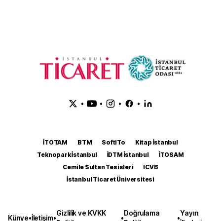
•
•
•
•
İTOTAM
BTM
SoftITo
Kitap İstanbul
Teknopark İstanbul
İDTM İstanbul
İTOSAM
Cemile Sultan Tesisleri
ICVB
İstanbul Ticaret Üniversitesi
Gizlilik ve KVKK
Doğrulama
Yayın
Künye
•
İletişim
•
•
•