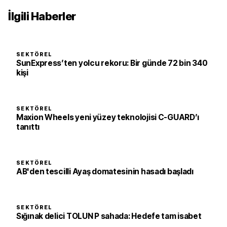
İlgili Haberler
SEKTÖREL
SunExpress’ten yolcu rekoru: Bir günde 72 bin 340
kişi
SEKTÖREL
Maxion Wheels yeni yüzey teknolojisi C-GUARD’ı
tanıttı
SEKTÖREL
AB'den tescilli Ayaş domatesinin hasadı başladı
SEKTÖREL
Sığınak delici TOLUN P sahada: Hedefe tam isabet