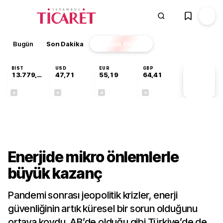
Bugün
Son Dakika
Finans
EKSTRA
BIST
USD
EUR
GBP
13.779,39
47,71
55,19
64,41
PİYASA
VERİLERİ
-0,14%
+0,18%
+0,32%
+0,38%
Sektörel
Enerjide mikro önlemlerle
büyük kazanç
Pandemi sonrası jeopolitik krizler, enerji
güvenliğinin artık küresel bir sorun olduğunu
ortaya koydu. AB’de olduğu gibi Türkiye’de de