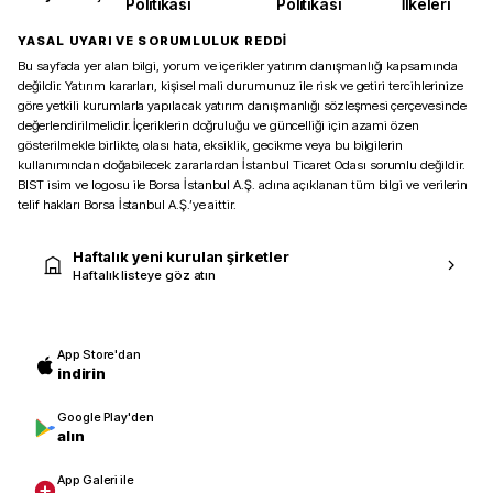
Politikası
Politikası
İlkeleri
YASAL UYARI VE SORUMLULUK REDDİ
Bu sayfada yer alan bilgi, yorum ve içerikler yatırım danışmanlığı kapsamında
değildir. Yatırım kararları, kişisel mali durumunuz ile risk ve getiri tercihlerinize
göre yetkili kurumlarla yapılacak yatırım danışmanlığı sözleşmesi çerçevesinde
değerlendirilmelidir. İçeriklerin doğruluğu ve güncelliği için azami özen
gösterilmekle birlikte, olası hata, eksiklik, gecikme veya bu bilgilerin
kullanımından doğabilecek zararlardan İstanbul Ticaret Odası sorumlu değildir.
BIST isim ve logosu ile Borsa İstanbul A.Ş. adına açıklanan tüm bilgi ve verilerin
telif hakları Borsa İstanbul A.Ş.’ye aittir.
Haftalık yeni kurulan şirketler
Haftalık listeye göz atın
App Store'dan
indirin
Google Play'den
alın
App Galeri ile