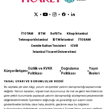
•
•
•
•
İTOTAM
BTM
SoftITo
Kitap İstanbul
Teknopark İstanbul
İDTM İstanbul
İTOSAM
Cemile Sultan Tesisleri
ICVB
İstanbul Ticaret Üniversitesi
Gizlilik ve KVKK
Doğrulama
Yayın
Künye
•
İletişim
•
•
•
Politikası
Politikası
İlkeleri
YASAL UYARI VE SORUMLULUK REDDİ
Bu sayfada yer alan bilgi, yorum ve içerikler yatırım danışmanlığı kapsamında
değildir. Yatırım kararları, kişisel mali durumunuz ile risk ve getiri tercihlerinize
göre yetkili kurumlarla yapılacak yatırım danışmanlığı sözleşmesi çerçevesinde
değerlendirilmelidir. İçeriklerin doğruluğu ve güncelliği için azami özen
gösterilmekle birlikte, olası hata, eksiklik, gecikme veya bu bilgilerin
kullanımından doğabilecek zararlardan İstanbul Ticaret Odası sorumlu değildir.