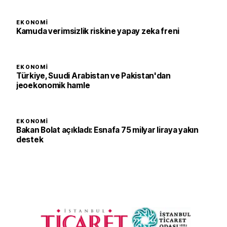
EKONOMI
Kamuda verimsizlik riskine yapay zeka freni
EKONOMI
Türkiye, Suudi Arabistan ve Pakistan'dan
jeoekonomik hamle
EKONOMI
Bakan Bolat açıkladı: Esnafa 75 milyar liraya yakın
destek