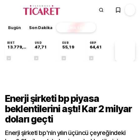
Bugün
Son Dakika
Finans
EKSTRA
BIST
USD
EUR
GBP
13.779,39
47,71
55,19
64,41
PİYASA
VERİLERİ
-0,14%
+0,18%
+0,32%
+0,38%
Ekonomi
Enerji şirketi bp piyasa
beklentilerini aştı! Kar 2 milyar
doları geçti
Enerji şirketi bp'nin yılın üçüncü çeyreğindeki