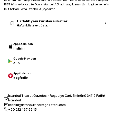
BIST isim ve logosu ile Borsa İstanbul A.Ş. adına açıklanan tüm bilgi ve verilerin
telif hakları Borsa İstanbul A.Ş.’ye aittir.
Haftalık yeni kurulan şirketler
Haftalık listeye göz atın
App Store'dan
indirin
Google Play'den
alın
App Galeri ile
keşfedin
İstanbul Ticaret Gazetesi · Reşadiye Cad. Eminönü 34112 Fatih/
İstanbul
iletisim@istanbulticaretgazetesi.com
+90 212 467 65 15