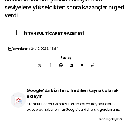
seviyelere yükseldikten sonra kazançlarını geri
verdi.
İ
İSTANBUL TICARET GAZETESI
Yayınlanma
24.10.2022, 16:54
Paylaş
N
Google'da bizi tercih edilen kaynak olarak
ekleyin
İstanbul Ticaret Gazetesi
'i tercih edilen kaynak olarak
ekleyerek haberlerimizi Google'da daha sık görebilirsiniz.
Kaynak ekle
Nasıl çalışır?
›