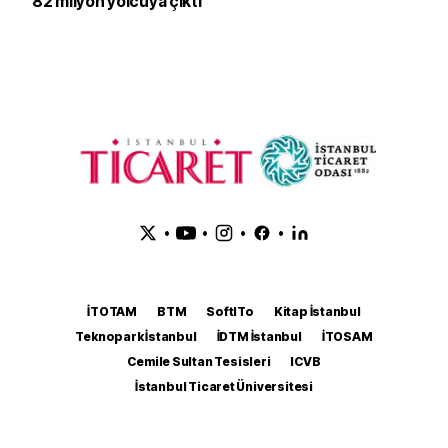
82 milyon yolcuya çıktı
•
•
•
•
İTOTAM
BTM
SoftITo
Kitap İstanbul
Teknopark İstanbul
İDTM İstanbul
İTOSAM
Cemile Sultan Tesisleri
ICVB
İstanbul Ticaret Üniversitesi