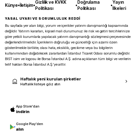
Gizlilik ve KVKK
Doğrulama
Yayın
Künye
•
İletişim
•
•
•
Politikası
Politikası
İlkeleri
YASAL UYARI VE SORUMLULUK REDDİ
Bu sayfada yer alan bilgi, yorum ve içerikler yatırım danışmanlığı kapsamında
değildir. Yatırım kararları, kişisel mali durumunuz ile risk ve getiri tercihlerinize
göre yetkili kurumlarla yapılacak yatırım danışmanlığı sözleşmesi çerçevesinde
değerlendirilmelidir. İçeriklerin doğruluğu ve güncelliği için azami özen
gösterilmekle birlikte, olası hata, eksiklik, gecikme veya bu bilgilerin
kullanımından doğabilecek zararlardan İstanbul Ticaret Odası sorumlu değildir.
BIST isim ve logosu ile Borsa İstanbul A.Ş. adına açıklanan tüm bilgi ve verilerin
telif hakları Borsa İstanbul A.Ş.’ye aittir.
Haftalık yeni kurulan şirketler
Haftalık listeye göz atın
App Store'dan
indirin
Google Play'den
alın