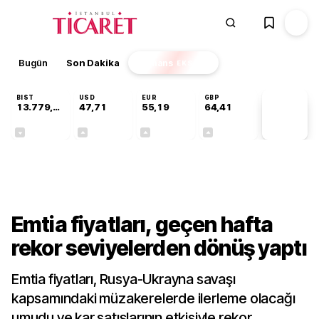
Bugün
Son Dakika
Finans
EKSTRA
BIST
USD
EUR
GBP
13.779,39
47,71
55,19
64,41
PİYASA
VERİLERİ
-0,14%
+0,18%
+0,32%
+0,38%
Sektörel
Emtia fiyatları, geçen hafta
rekor seviyelerden dönüş yaptı
Emtia fiyatları, Rusya-Ukrayna savaşı
kapsamındaki müzakerelerde ilerleme olacağı
umudu ve kar satışlarının etkisiyle rekor