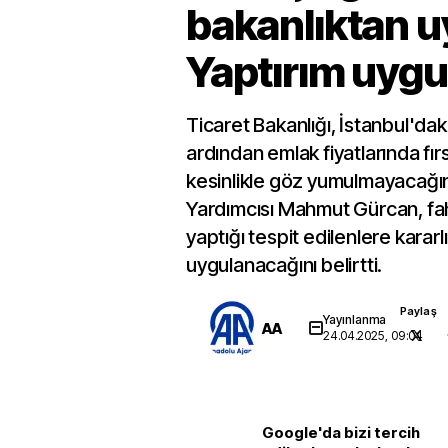
bakanlıktan uy
Yaptırım uyg
Ticaret Bakanlığı, İstanbul'da
ardından emlak fiyatlarında fır
kesinlikle göz yumulmayacağın
Yardımcısı Mahmut Gürcan, fahiş
yaptığı tespit edilenlere kararlıl
uygulanacağını belirtti.
Paylaş
Yayınlanma
AA
24.04.2025, 09:04
Google'da bizi tercih