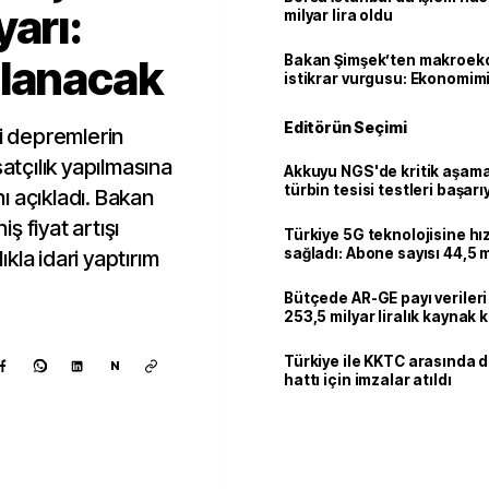
arı:
milyar lira oldu
ulanacak
Bakan Şimşek’ten makroek
istikrar vurgusu: Ekonomim
dayanıklılığını daha da güç
Editörün Seçimi
ki depremlerin
satçılık yapılmasına
Akkuyu NGS'de kritik aşama:
türbin tesisi testleri başarı
ı açıkladı. Bakan
tamamlandı
 fiyat artışı
Türkiye 5G teknolojisine hı
sağladı: Abone sayısı 44,5 
ıkla idari yaptırım
ulaştı
Bütçede AR-GE payı verileri
253,5 milyar liralık kaynak k
Türkiye ile KKTC arasında 
N
hattı için imzalar atıldı