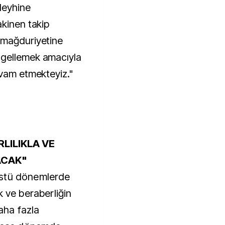
leyhine
akinen takip
 mağduriyetine
ngellemek amacıyla
evam etmekteyiz."
LILIKLA VE
ACAK"
üstü dönemlerde
k ve beraberliğin
aha fazla