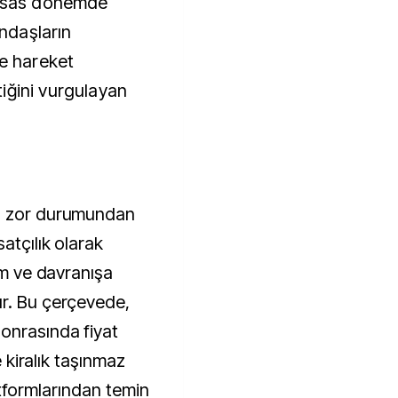
assas dönemde
andaşların
le hareket
iğini vurgulayan
ın zor durumundan
atçılık olarak
tum ve davranışa
ır. Bu çerçevede,
onrasında fiyat
e kiralık taşınmaz
platformlarından temin