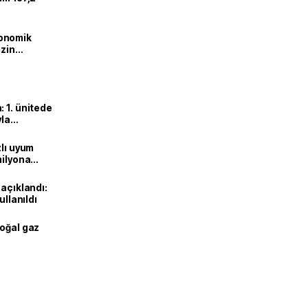
onomik
izin
lendirdik
 1. ünitede
yla
zlı uyum
milyona
 açıklandı:
ullanıldı
doğal gaz