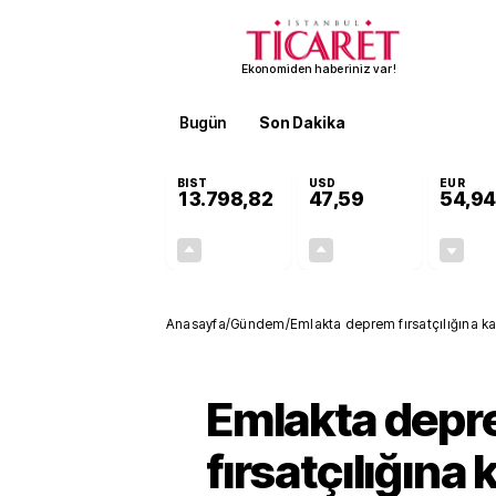
Ekonomiden haberiniz var!
Bugün
Son Dakika
Finans
EKST
BIST
USD
EUR
13.798,82
47,59
54,94
+0,70%
+0,06%
95,68
0,03
Anasayfa
/
Gündem
/
Emlakta deprem fırsatçılığına ka
Emlakta dep
fırsatçılığına 