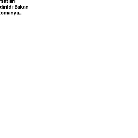
ırsatları
irildi: Bakan
 Romanya
Kırsal
Bakanı ile