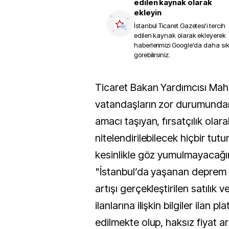
edilen kaynak olarak
ekleyin
İstanbul Ticaret Gazetesi
'i tercih
edilen kaynak olarak ekleyerek
haberlerimizi Google'da daha sı
görebilirsiniz.
Ticaret Bakan Yardımcısı Mahmut Gürcan,
vatandaşların zor durumund
amacı taşıyan, fırsatçılık olara
nitelendirilebilecek hiçbir tu
kesinlikle göz yumulmayacağın
"İstanbul’da yaşanan deprem 
artışı gerçekleştirilen satılık v
ilanlarına ilişkin bilgiler ilan 
edilmekte olup, haksız fiyat art