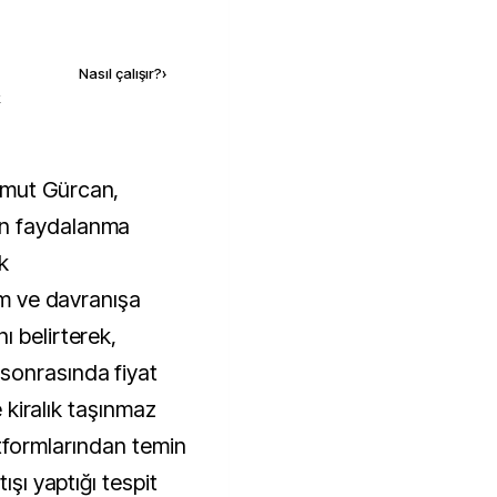
Kaynak ekle
Nasıl çalışır?
›
k
an faydalanma
k
tum ve davranışa
ı belirterek,
sonrasında fiyat
e kiralık taşınmaz
platformlarından temin
ışı yaptığı tespit