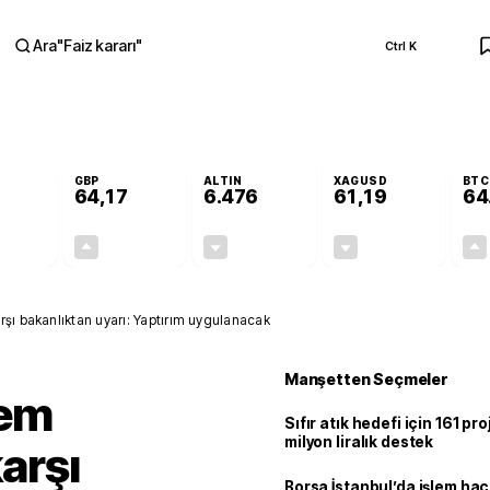
Ara
"
Faiz kararı
"
Ctrl K
RA
GBP
ALTIN
XAGUSD
BTC
64,17
6.476
61,19
64
-0,12%
+0,12%
-0,32%
-1,37%
-0,07
0,07
-20,55
-0,85
rşı bakanlıktan uyarı: Yaptırım uygulanacak
Manşetten Seçmeler
rem
Sıfır atık hedefi için 161 pr
milyon liralık destek
karşı
Borsa İstanbul’da işlem hac