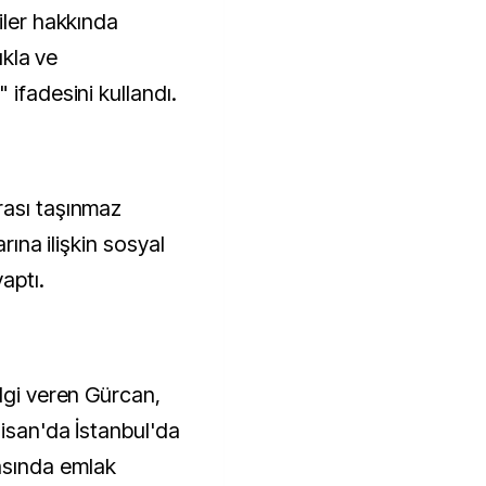
iler hakkında
ıkla ve
 ifadesini kullandı.
rası taşınmaz
arına ilişkin sosyal
aptı.
lgi veren Gürcan,
Nisan'da İstanbul'da
sında emlak