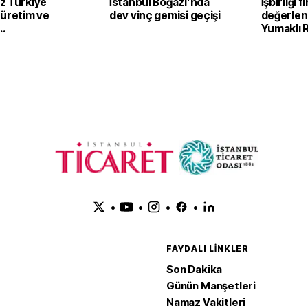
z Türkiye
İstanbul Boğazı’nda
İşbirliği f
 üretim ve
dev vinç gemisi geçişi
değerlend
Yumaklı
irecek
Tarım ve 
Kalkınma 
görüştü
•
•
•
•
FAYDALI LINKLER
Son Dakika
Günün Manşetleri
Namaz Vakitleri