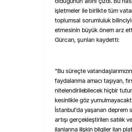
olduğunun altını çizdi. Bu h
işletmeler ile birlikte tüm vat
toplumsal sorumluluk bilinciy
etmesinin büyük önem arz ett
Gürcan, şunları kaydetti:
"Bu süreçte vatandaşlarımız
faydalanma amacı taşıyan, fırs
nitelendirilebilecek hiçbir tu
kesinlikle göz yumulmayacakt
İstanbul’da yaşanan deprem s
artışı gerçekleştirilen satılık v
ilanlarına ilişkin bilgiler ilan 