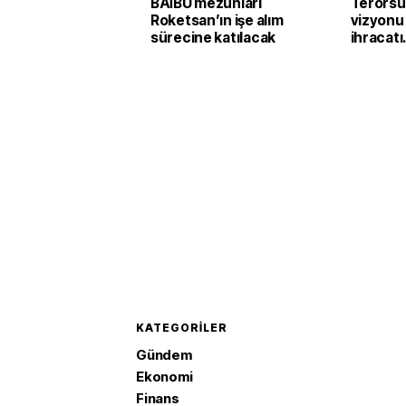
BAİBÜ mezunları
Terörsü
Roketsan’ın işe alım
vizyonu
sürecine katılacak
ihracatı
güçlend
KATEGORILER
Gündem
Ekonomi
Finans