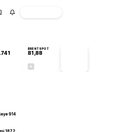
ÜYE
CANLI BORSA
Girişi
BRENTSPOT
.741
81,88
PİYASA
VERİLERİ
+0,06%
+3,76%
+0,00
2,97
ojeye 914
mi 187,2