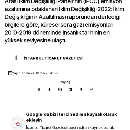
Arası İklim Değişikliği Paneli'nin (IPCC) emisyon
azaltımına odaklanan İklim Değişikliği 2022: İklim
Değişikliğinin Azaltılması raporundan derlediği
bilgilere göre, küresel sera gazı emisyonları
2010-2019 döneminde insanlık tarihinin en
yüksek seviyesine ulaştı.
İ
İSTANBUL TICARET GAZETESI
Yayınlanma
24.10.2022, 20:59
Paylaş
N
Google'da bizi tercih edilen kaynak olarak
ekleyin
İstanbul Ticaret Gazetesi
'i tercih edilen kaynak olarak