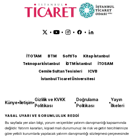
•
•
•
•
İTOTAM
BTM
SoftITo
Kitap İstanbul
Teknopark İstanbul
İDTM İstanbul
İTOSAM
Cemile Sultan Tesisleri
ICVB
İstanbul Ticaret Üniversitesi
Gizlilik ve KVKK
Doğrulama
Yayın
Künye
•
İletişim
•
•
•
Politikası
Politikası
İlkeleri
YASAL UYARI VE SORUMLULUK REDDİ
Bu sayfada yer alan bilgi, yorum ve içerikler yatırım danışmanlığı kapsamında
değildir. Yatırım kararları, kişisel mali durumunuz ile risk ve getiri tercihlerinize
göre yetkili kurumlarla yapılacak yatırım danışmanlığı sözleşmesi çerçevesinde