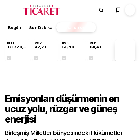
Bugün
Son Dakika
Finans
EKSTRA
BIST
USD
EUR
GBP
13.779,39
47,71
55,19
64,41
PİYASA
VERİLERİ
-0,14%
+0,18%
+0,32%
+0,38%
Sektörel
Emisyonları düşürmenin en
ucuz yolu, rüzgar ve güneş
enerjisi
Birleşmiş Milletler bünyesindeki Hükümetler