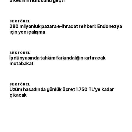
ülkesinin nüfusunu geçti
SEKTÖREL
280 milyonluk pazara e-ihracat rehberi: Endonezya
için yeni çalışma
SEKTÖREL
İş dünyasında tahkim farkındalığını artıracak
mutabakat
SEKTÖREL
Üzüm hasadında günlük ücret 1.750 TL’ye kadar
çıkacak