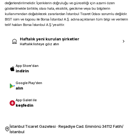
değerlendirilmelidir. İçeriklerin doğruluğu ve güncelliği için azami özen
gösterilmekle birlikte, olası hata, eksiklik, gecikme veya bu bilgilerin
kullanımından doğabilecek zararlardan İstanbul Ticaret Odası sorumlu değildir.
BIST isim ve logosu ile Borsa İstanbul A.Ş. adına açıklanan tüm bilgi ve verilerin
telif hakları Borsa İstanbul A.Ş.’ye aittir.
Haftalık yeni kurulan şirketler
Haftalık listeye göz atın
App Store'dan
indirin
Google Play'den
alın
App Galeri ile
keşfedin
İstanbul Ticaret Gazetesi · Reşadiye Cad. Eminönü 34112 Fatih/
İstanbul