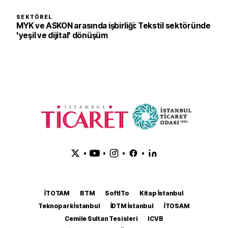
SEKTÖREL
MYK ve ASKON arasında işbirliği: Tekstil sektöründe
'yeşil ve dijital' dönüşüm
•
•
•
•
İTOTAM
BTM
SoftITo
Kitap İstanbul
Teknopark İstanbul
İDTM İstanbul
İTOSAM
Cemile Sultan Tesisleri
ICVB