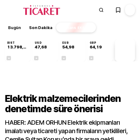
Bugün
Son Dakika
Finans
EKSTRA
BIST
USD
EUR
GBP
13.798,82
47,68
54,98
64,19
PİYASA
VERİLERİ
+0,70%
+0,11%
-0,06%
+0,03%
Sektörel
Elektrik malzemecilerinden
denetimde süre önerisi
HABER: ADEM ORHUN Elektrik ekipmanları
imalatı veya ticareti yapan firmaların yetkilileri,
Cemile Sultan Korusu’nda bir araya geldi.