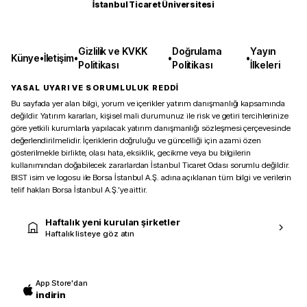
İstanbul Ticaret Üniversitesi
Gizlilik ve KVKK
Doğrulama
Yayın
Künye
•
İletişim
•
•
•
Politikası
Politikası
İlkeleri
YASAL UYARI VE SORUMLULUK REDDİ
Bu sayfada yer alan bilgi, yorum ve içerikler yatırım danışmanlığı kapsamında
değildir. Yatırım kararları, kişisel mali durumunuz ile risk ve getiri tercihlerinize
göre yetkili kurumlarla yapılacak yatırım danışmanlığı sözleşmesi çerçevesinde
değerlendirilmelidir. İçeriklerin doğruluğu ve güncelliği için azami özen
gösterilmekle birlikte, olası hata, eksiklik, gecikme veya bu bilgilerin
kullanımından doğabilecek zararlardan İstanbul Ticaret Odası sorumlu değildir.
BIST isim ve logosu ile Borsa İstanbul A.Ş. adına açıklanan tüm bilgi ve verilerin
telif hakları Borsa İstanbul A.Ş.’ye aittir.
Haftalık yeni kurulan şirketler
Haftalık listeye göz atın
App Store'dan
indirin