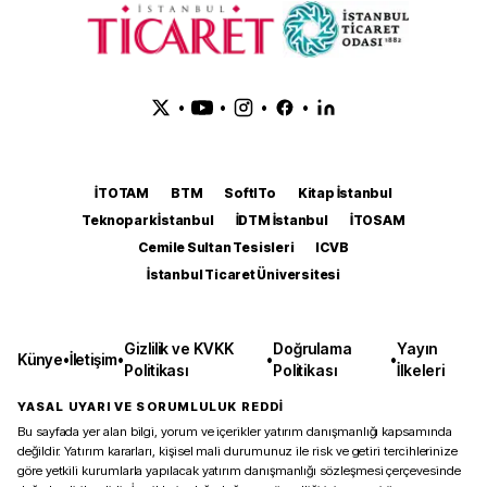
•
•
•
•
İTOTAM
BTM
SoftITo
Kitap İstanbul
Teknopark İstanbul
İDTM İstanbul
İTOSAM
Cemile Sultan Tesisleri
ICVB
İstanbul Ticaret Üniversitesi
Gizlilik ve KVKK
Doğrulama
Yayın
Künye
•
İletişim
•
•
•
Politikası
Politikası
İlkeleri
YASAL UYARI VE SORUMLULUK REDDİ
Bu sayfada yer alan bilgi, yorum ve içerikler yatırım danışmanlığı kapsamında
değildir. Yatırım kararları, kişisel mali durumunuz ile risk ve getiri tercihlerinize
göre yetkili kurumlarla yapılacak yatırım danışmanlığı sözleşmesi çerçevesinde