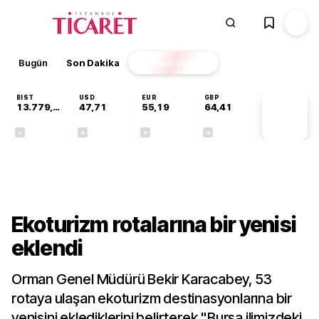
Bugün
Son Dakika
Finans
EKSTRA
BIST
USD
EUR
GBP
13.779,39
47,71
55,19
64,41
PİYASA
VERİLERİ
-0,14%
+0,18%
+0,32%
+0,38%
Sektörel
Ekoturizm rotalarına bir yenisi
eklendi
Orman Genel Müdürü Bekir Karacabey, 53
rotaya ulaşan ekoturizm destinasyonlarına bir
yenisini eklediklerini belirterek "Bursa ilimizdeki