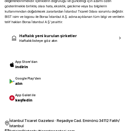
değerlendirilmelidir. İçeriklerin doğruluğu ve güncelliği için azami özen
gösterilmekle birlikte, olası hata, eksiklik, gecikme veya bu bilgilerin
kullanımından doğabilecek zararlardan İstanbul Ticaret Odası sorumlu değildir.
BIST isim ve logosu ile Borsa İstanbul A.Ş. adına açıklanan tüm bilgi ve verilerin
telif hakları Borsa İstanbul A.Ş.’ye aittir.
Haftalık yeni kurulan şirketler
Haftalık listeye göz atın
App Store'dan
indirin
Google Play'den
alın
App Galeri ile
keşfedin
İstanbul Ticaret Gazetesi · Reşadiye Cad. Eminönü 34112 Fatih/
İstanbul