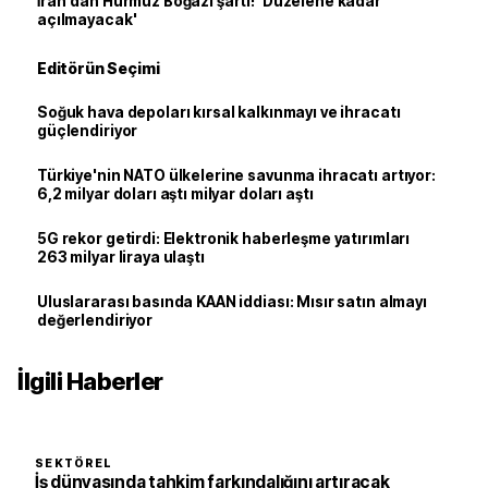
İran'dan Hürmüz Boğazı şartı! 'Düzelene kadar
açılmayacak'
Editörün Seçimi
Soğuk hava depoları kırsal kalkınmayı ve ihracatı
güçlendiriyor
Türkiye'nin NATO ülkelerine savunma ihracatı artıyor:
6,2 milyar doları aştı milyar doları aştı
5G rekor getirdi: Elektronik haberleşme yatırımları
263 milyar liraya ulaştı
Uluslararası basında KAAN iddiası: Mısır satın almayı
değerlendiriyor
İlgili Haberler
SEKTÖREL
İş dünyasında tahkim farkındalığını artıracak