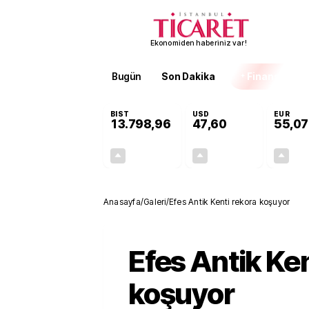
Ekonomiden haberiniz var!
Bugün
Son Dakika
Finans
EKST
BIST
USD
EUR
13.798,96
47,60
55,07
+0,70%
+0,06%
95,83
0,03
Anasayfa
/
Galeri
/
Efes Antik Kenti rekora koşuyor
Efes Antik Ken
koşuyor