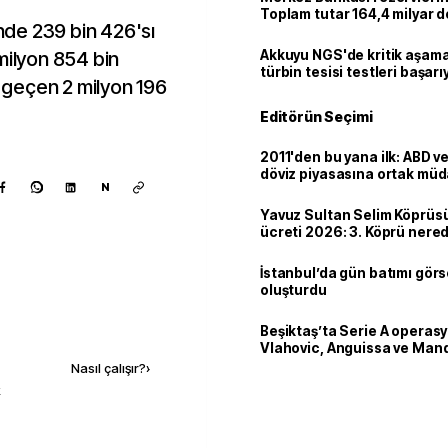
Toplam tutar 164,4 milyar d
inde 239 bin 426'sı
milyon 854 bin
Akkuyu NGS'de kritik aşama:
türbin tesisi testleri başarı
a geçen 2 milyon 196
tamamlandı
Editörün Seçimi
2011'den bu yana ilk: ABD 
döviz piyasasına ortak müd
N
Yavuz Sultan Selim Köprüs
ücreti 2026: 3. Köprü nere
ve yüksekliği kaç metre?
İstanbul’da gün batımı görs
oluşturdu
Kaynak ekle
Beşiktaş’ta Serie A operas
Vlahovic, Anguissa ve Man
iddiası
Nasıl çalışır?
›
k