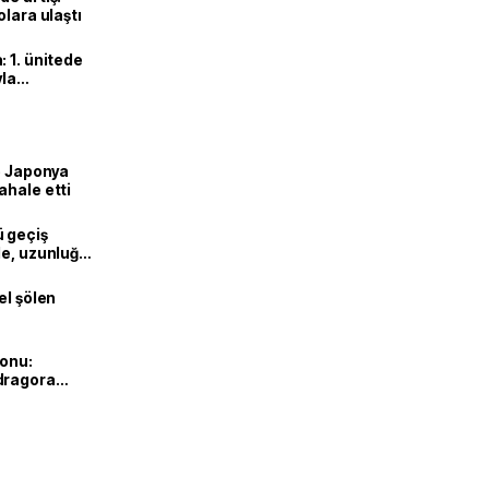
olara ulaştı
 1. ünitede
yla
ve Japonya
ahale etti
ü geçiş
de, uzunluğu
el şölen
yonu:
dragora