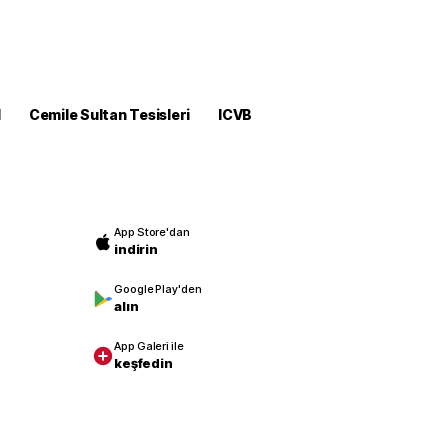
M
Cemile Sultan Tesisleri
ICVB
App Store'dan
indirin
Google Play'den
alın
App Galeri ile
keşfedin