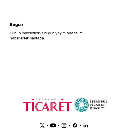
Bugün
Günün manşetleri ve bugün yayımlanan tüm
haberler tek sayfada.
BUGÜNE GIT
•
•
•
•