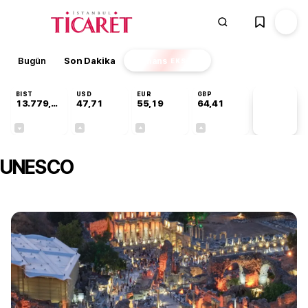
Bugün
Son Dakika
Finans
EKSTRA
BIST
USD
EUR
GBP
13.779,39
47,71
55,19
64,41
PİYASA
VERİLERİ
-0,14%
+0,18%
+0,32%
+0,38%
UNESCO