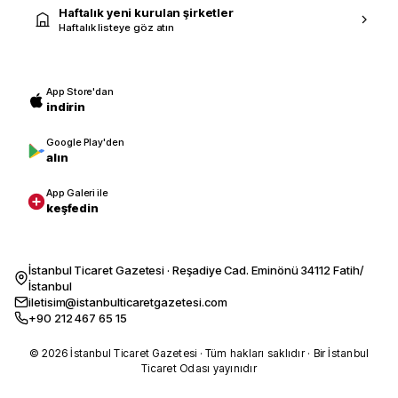
Haftalık yeni kurulan şirketler
Haftalık listeye göz atın
App Store'dan
indirin
Google Play'den
alın
App Galeri ile
keşfedin
İstanbul Ticaret Gazetesi · Reşadiye Cad. Eminönü 34112 Fatih/
İstanbul
iletisim@istanbulticaretgazetesi.com
+90 212 467 65 15
© 2026 İstanbul Ticaret Gazetesi · Tüm hakları saklıdır · Bir İstanbul
Ticaret Odası yayınıdır