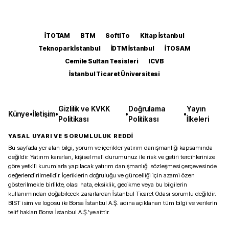
İTOTAM
BTM
SoftITo
Kitap İstanbul
Teknopark İstanbul
İDTM İstanbul
İTOSAM
Cemile Sultan Tesisleri
ICVB
İstanbul Ticaret Üniversitesi
Gizlilik ve KVKK
Doğrulama
Yayın
Künye
•
İletişim
•
•
•
Politikası
Politikası
İlkeleri
YASAL UYARI VE SORUMLULUK REDDİ
Bu sayfada yer alan bilgi, yorum ve içerikler yatırım danışmanlığı kapsamında
değildir. Yatırım kararları, kişisel mali durumunuz ile risk ve getiri tercihlerinize
göre yetkili kurumlarla yapılacak yatırım danışmanlığı sözleşmesi çerçevesinde
değerlendirilmelidir. İçeriklerin doğruluğu ve güncelliği için azami özen
gösterilmekle birlikte, olası hata, eksiklik, gecikme veya bu bilgilerin
kullanımından doğabilecek zararlardan İstanbul Ticaret Odası sorumlu değildir.
BIST isim ve logosu ile Borsa İstanbul A.Ş. adına açıklanan tüm bilgi ve verilerin
telif hakları Borsa İstanbul A.Ş.’ye aittir.