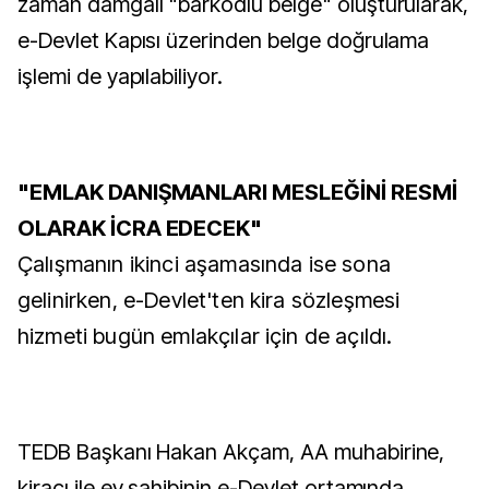
zaman damgalı "barkodlu belge" oluşturularak,
e-Devlet Kapısı üzerinden belge doğrulama
işlemi de yapılabiliyor.
"EMLAK DANIŞMANLARI MESLEĞİNİ RESMİ
OLARAK İCRA EDECEK"
Çalışmanın ikinci aşamasında ise sona
gelinirken, e-Devlet'ten kira sözleşmesi
hizmeti bugün emlakçılar için de açıldı.
TEDB Başkanı Hakan Akçam, AA muhabirine,
kiracı ile ev sahibinin e-Devlet ortamında