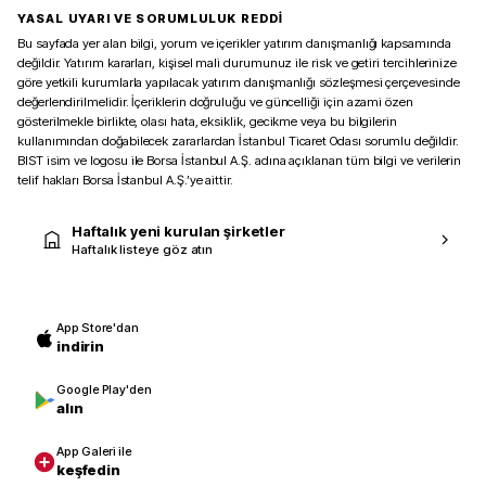
YASAL UYARI VE SORUMLULUK REDDİ
Bu sayfada yer alan bilgi, yorum ve içerikler yatırım danışmanlığı kapsamında
değildir. Yatırım kararları, kişisel mali durumunuz ile risk ve getiri tercihlerinize
göre yetkili kurumlarla yapılacak yatırım danışmanlığı sözleşmesi çerçevesinde
değerlendirilmelidir. İçeriklerin doğruluğu ve güncelliği için azami özen
gösterilmekle birlikte, olası hata, eksiklik, gecikme veya bu bilgilerin
kullanımından doğabilecek zararlardan İstanbul Ticaret Odası sorumlu değildir.
BIST isim ve logosu ile Borsa İstanbul A.Ş. adına açıklanan tüm bilgi ve verilerin
telif hakları Borsa İstanbul A.Ş.’ye aittir.
Haftalık yeni kurulan şirketler
Haftalık listeye göz atın
App Store'dan
indirin
Google Play'den
alın
App Galeri ile
keşfedin