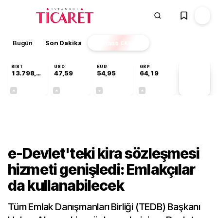
Bugün
Son Dakika
Finans
EKSTRA
BIST
USD
EUR
GBP
13.798,82
47,59
54,95
64,19
PİYASA
VERİLERİ
+0,70%
+0,05%
-0,10%
+0,15%
Sektörel
e-Devlet'teki kira sözleşmesi
hizmeti genişledi: Emlakçılar
da kullanabilecek
Tüm Emlak Danışmanları Birliği (TEDB) Başkanı