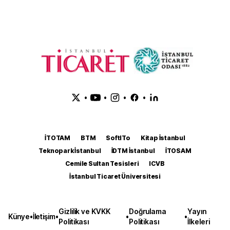
•
•
•
•
İTOTAM
BTM
SoftITo
Kitap İstanbul
Teknopark İstanbul
İDTM İstanbul
İTOSAM
Cemile Sultan Tesisleri
ICVB
İstanbul Ticaret Üniversitesi
Gizlilik ve KVKK
Doğrulama
Yayın
Künye
•
İletişim
•
•
•
Politikası
Politikası
İlkeleri