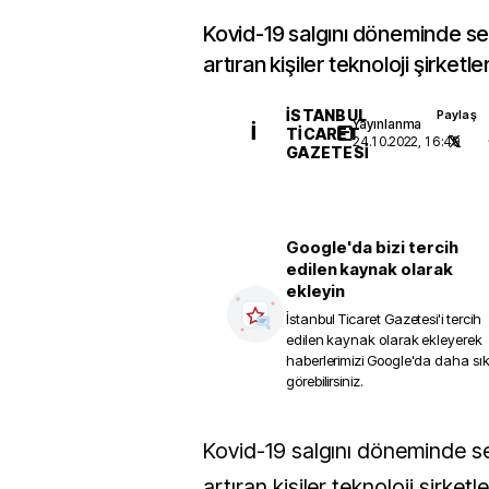
Kovid-19 salgını döneminde se
artıran kişiler teknoloji şirketle
İSTANBUL
Paylaş
Yayınlanma
İ
TICARET
24.10.2022, 16:49
GAZETESI
Google'da bizi tercih
edilen kaynak olarak
ekleyin
İstanbul Ticaret Gazetesi
'i tercih
edilen kaynak olarak ekleyerek
haberlerimizi Google'da daha sı
görebilirsiniz.
Kovid-19 salgını döneminde servetini en çok
artıran kişiler teknoloji şirketl