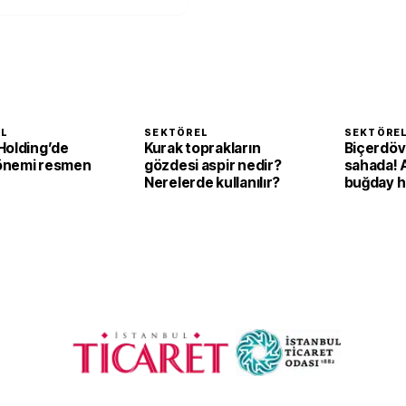
EL
SEKTÖREL
SEKTÖRE
Holding’de
Kurak toprakların
Biçerdöv
önemi resmen
gözdesi aspir nedir?
sahada! 
Nerelerde kullanılır?
buğday h