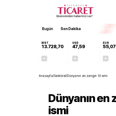
Ekonomiden haberiniz var!
Bugün
Son Dakika
Finans
EKST
BIST
USD
EUR
13.728,70
47,59
55,07
+0,19%
+0,06%
25,57
0,03
Anasayfa
/
Sektörel
/
Dünyanın en zengin 10 ismi
Dünyanın en 
ismi