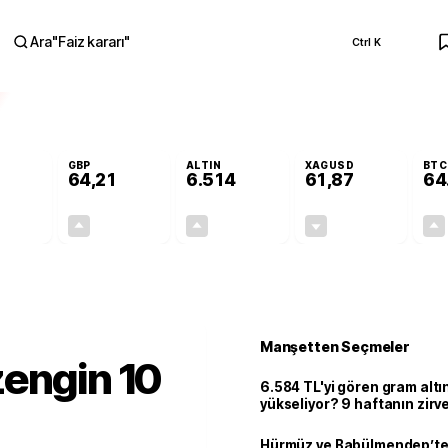
Ara
"
Faiz kararı
"
Ctrl K
RA
GBP
ALTIN
XAGUSD
BTC
64,21
6.514
61,87
64
+0,12%
+0,17%
+0,28%
-0,27%
0,06
0,11
17,96
-0,17
Manşetten Seçmeler
zengin 10
6.584 TL'yi gören gram alt
yükseliyor? 9 haftanın zirv
Hürmüz ve Babülmendep’te 