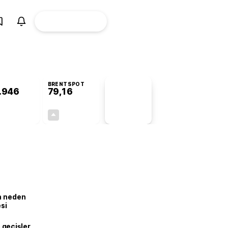
ÜYE
CANLI BORSA
Girişi
BRENTSPOT
.946
79,16
PİYASA
VERİLERİ
+1,20%
+0,32%
+0,00
0,25
ın neden
esi
geçişler