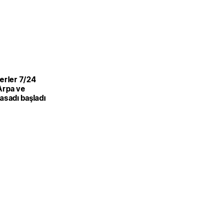
L
erler 7/24
Arpa ve
asadı başladı