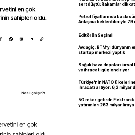
sert düştü: Rakamlar dikkat
rvetini en çok
rinin sahipleri oldu.
Petrol fiyatlarında baskı sü
Anlaşma beklentileriyle 79
Editörün Seçimi
N
Avdagiç: BTM’yi dünyanın en 
startup merkezi yaptık
Soğuk hava depoları kırsal 
ve ihracatı güçlendiriyor
Kaynak ekle
Türkiye'nin NATO ülkeleri
ihracatı artıyor: 6,2 milyar d
milyar doları aştı
Nasıl çalışır?
›
k
5G rekor getirdi: Elektroni
yatırımları 263 milyar liraya
erinin sahipleri oldu.