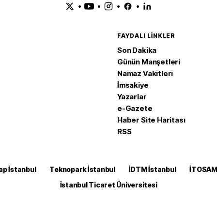
•
•
•
•
FAYDALI LINKLER
Son Dakika
Günün Manşetleri
Namaz Vakitleri
İmsakiye
Yazarlar
e-Gazete
Haber Site Haritası
RSS
ap İstanbul
Teknopark İstanbul
İDTM İstanbul
İTOSA
İstanbul Ticaret Üniversitesi