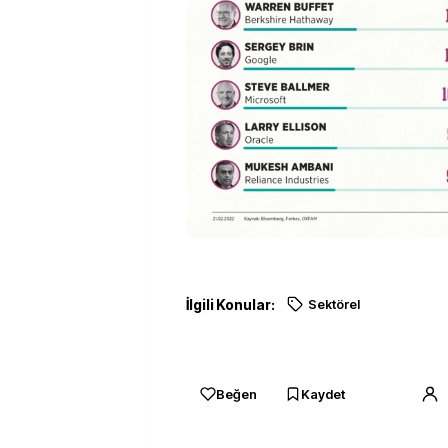
İlgili Konular:
Sektörel
Beğen
Kaydet