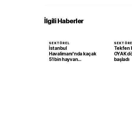
İlgili Haberler
SEKTÖREL
SEKTÖR
İstanbul
Tekfen 
Havalimanı'nda kaçak
OYAK d
51 bin hayvan
başladı
yakalandı