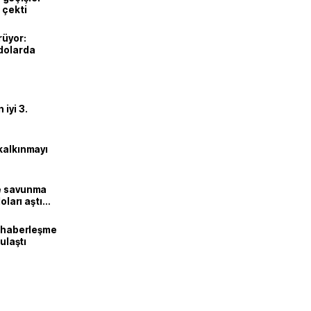
 çekti
rüyor:
 dolarda
iyi 3.
kalkınmayı
ne savunma
oları aştı
k haberleşme
 ulaştı