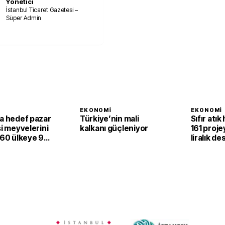
Yönetici
İstanbul Ticaret Gazetesi –
Süper Admin
I
EKONOMI
EKONOMI
ta hedef pazar
Türkiye’nin mali
Sıfır atık
si meyvelerini
kalkanı güçleniyor
161 proje
 60 ülkeye 94
liralık de
larlık satış