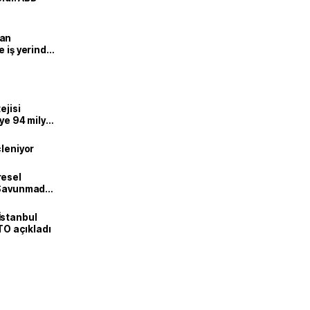
man
e iş yerinde
ejisi
eye 94 milyar
çleniyor
resel
! Savunmadan
İstanbul
İTO açıkladı