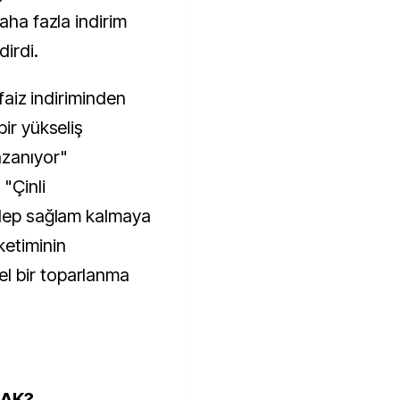
aha fazla indirim
dirdi.
 faiz indiriminden
bir yükseliş
azanıyor"
"Çinli
alep sağlam kalmaya
etiminin
l bir toparlanma
CAK?