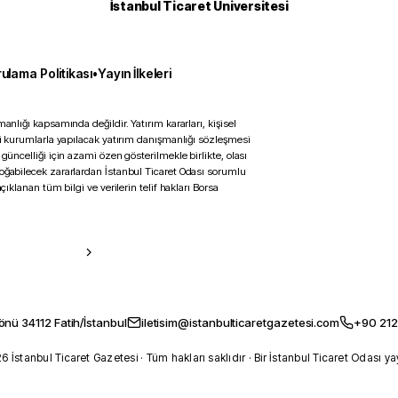
İstanbul Ticaret Üniversitesi
ulama Politikası
•
Yayın İlkeleri
anlığı kapsamında değildir. Yatırım kararları, kişisel
ili kurumlarla yapılacak yatırım danışmanlığı sözleşmesi
 güncelliği için azami özen gösterilmekle birlikte, olası
doğabilecek zararlardan İstanbul Ticaret Odası sorumlu
çıklanan tüm bilgi ve verilerin telif hakları Borsa
önü 34112 Fatih/İstanbul
iletisim@istanbulticaretgazetesi.com
+90 212
 İstanbul Ticaret Gazetesi · Tüm hakları saklıdır · Bir İstanbul Ticaret Odası ya