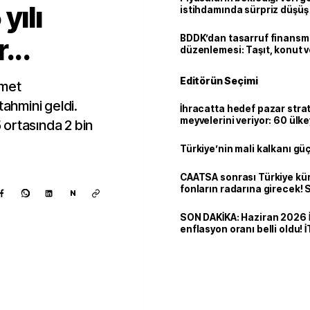
yılı
istihdamında sürpriz düşüş
...
BDDK’dan tasarruf finans
düzenlemesi: Taşıt, konut v
limitler değişti
Editörün Seçimi
ymet
tahmini geldi.
İhracatta hedef pazar strat
meyvelerini veriyor: 60 ülk
5 ortasında 2 bin
dolarlık satış
Türkiye’nin mali kalkanı gü
CAATSA sonrası Türkiye kü
fonların radarına girecek
N
finansa yeni eşik
SON DAKİKA: Haziran 2026 
enflasyon oranı belli oldu! 
Kaynak ekle