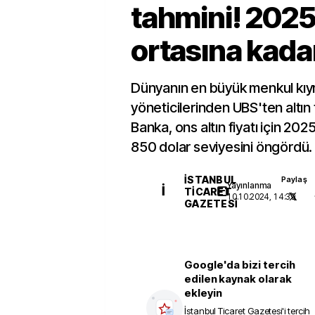
tahmini! 2025 
ortasına kadar
Dünyanın en büyük menkul kı
yöneticilerinden UBS'ten altın 
Banka, ons altın fiyatı için 202
850 dolar seviyesini öngördü.
İSTANBUL
Paylaş
Yayınlanma
İ
TICARET
10.10.2024, 14:39
GAZETESI
Google'da bizi tercih
edilen kaynak olarak
ekleyin
İstanbul Ticaret Gazetesi
'i tercih