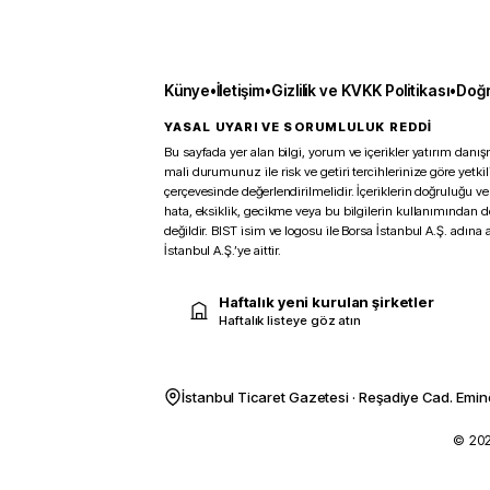
Künye
•
İletişim
•
Gizlilik ve KVKK Politikası
•
Doğr
YASAL UYARI VE SORUMLULUK REDDİ
Bu sayfada yer alan bilgi, yorum ve içerikler yatırım danışm
mali durumunuz ile risk ve getiri tercihlerinize göre yetk
çerçevesinde değerlendirilmelidir. İçeriklerin doğruluğu ve
hata, eksiklik, gecikme veya bu bilgilerin kullanımından 
değildir. BIST isim ve logosu ile Borsa İstanbul A.Ş. adına a
İstanbul A.Ş.’ye aittir.
Haftalık yeni kurulan şirketler
Haftalık listeye göz atın
İstanbul Ticaret Gazetesi · Reşadiye Cad. Emin
© 2026