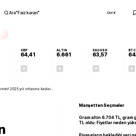
Ara
"
Faiz kararı
"
Ctrl K
RA
GBP
ALTIN
XAGUSD
BTC
64,41
6.661
63,57
64
+0,32%
+0,38%
+2,59%
+3,37%
0,18
0,24
167,96
2,07
ni! 2025 yılı ortasına kadar...
Manşetten Seçmeler
Gram altın 6.704 TL, gram
TL oldu: Fiyatlar neden yük
n
Piyasaların beklediği veri g