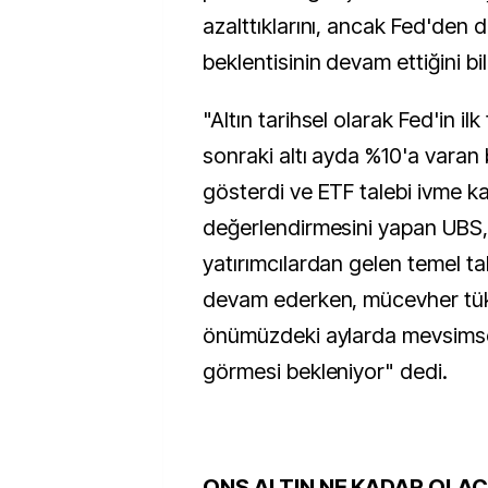
azalttıklarını, ancak Fed'den d
beklentisinin devam ettiğini bil
"Altın tarihsel olarak Fed'in ilk
sonraki altı ayda %10'a varan 
gösterdi ve ETF talebi ivme k
değerlendirmesini yapan UBS, 
yatırımcılardan gelen temel t
devam ederken, mücevher tük
önümüzdeki aylarda mevsimse
görmesi bekleniyor" dedi.
ONS ALTIN NE KADAR OLA