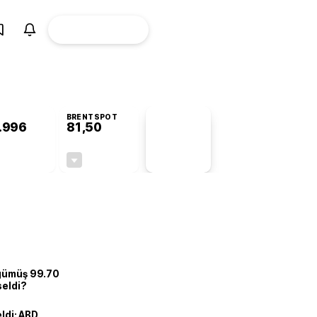
ÜYE
CANLI BORSA
Girişi
BRENTSPOT
.996
81,50
PİYASA
VERİLERİ
+0,84%
-1,55%
+0,00
-1,28
 gümüş 99.70
seldi?
eldi: ABD