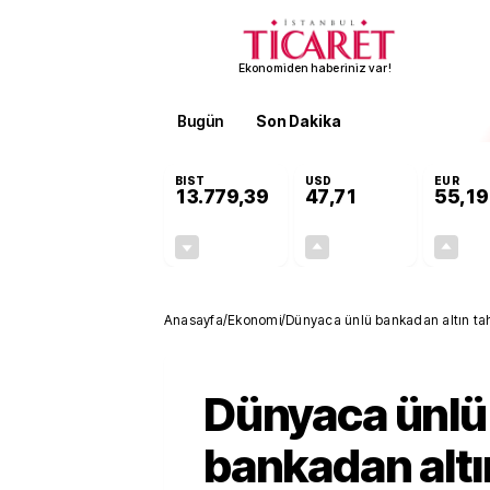
Ekonomiden haberiniz var!
Bugün
Son Dakika
Finans
EKST
BIST
USD
EUR
13.779,39
47,71
55,19
-0,14%
+0,18%
-19,42
0,09
Anasayfa
/
Ekonomi
/
Dünyaca ünlü bankadan altın tahmi
Dünyaca ünlü
bankadan altı