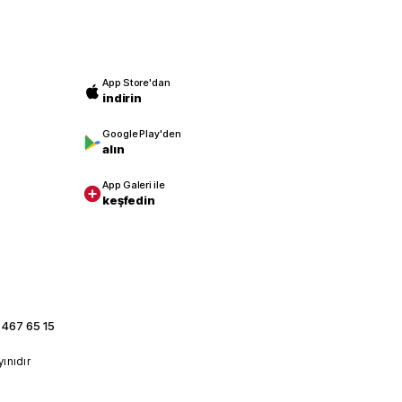
App Store'dan
indirin
Google Play'den
alın
App Galeri ile
keşfedin
 467 65 15
yınıdır