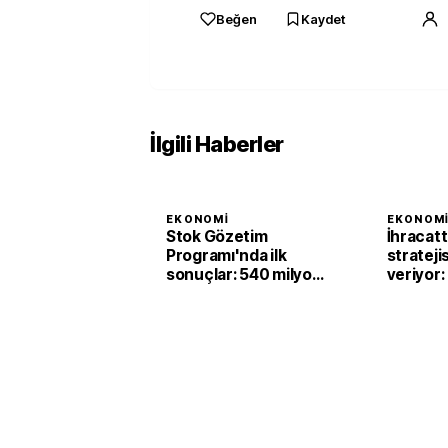
Beğen
Kaydet
İlgili Haberler
EKONOMI
EKONOM
Stok Gözetim
İhracat
Programı'nda ilk
strateji
sonuçlar: 540 milyon
veriyor:
liralık matrah artışı
milyar do
sağlandı