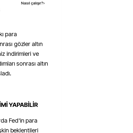
Nasıl çalışır?
›
k
rası gözler altın
z indirimleri ve
ımları sonrası altın
ladı.
İMİ YAPABİLİR
da Fed'in para
şkin beklentileri