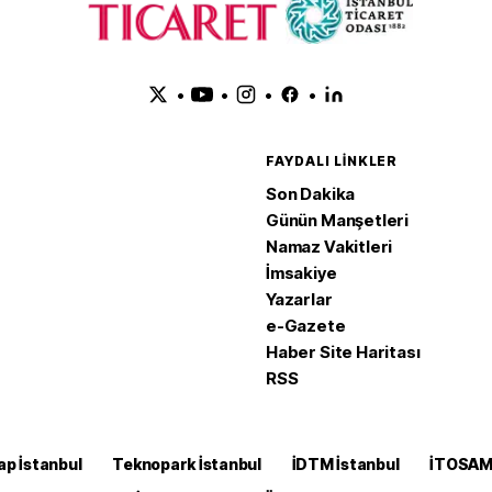
•
•
•
•
FAYDALI LINKLER
Son Dakika
Günün Manşetleri
Namaz Vakitleri
İmsakiye
Yazarlar
e-Gazete
Haber Site Haritası
RSS
ap İstanbul
Teknopark İstanbul
İDTM İstanbul
İTOSA