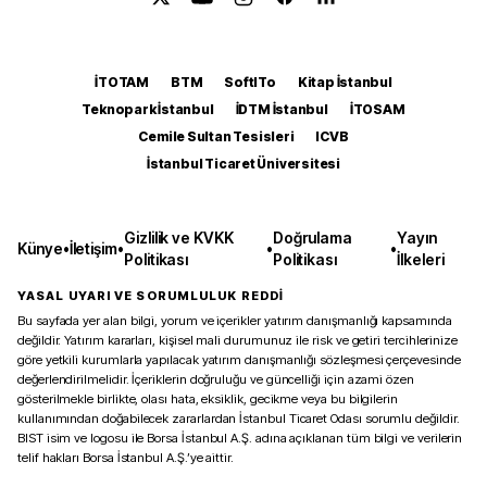
İTOTAM
BTM
SoftITo
Kitap İstanbul
Teknopark İstanbul
İDTM İstanbul
İTOSAM
Cemile Sultan Tesisleri
ICVB
İstanbul Ticaret Üniversitesi
Gizlilik ve KVKK
Doğrulama
Yayın
Künye
•
İletişim
•
•
•
Politikası
Politikası
İlkeleri
YASAL UYARI VE SORUMLULUK REDDİ
Bu sayfada yer alan bilgi, yorum ve içerikler yatırım danışmanlığı kapsamında
değildir. Yatırım kararları, kişisel mali durumunuz ile risk ve getiri tercihlerinize
göre yetkili kurumlarla yapılacak yatırım danışmanlığı sözleşmesi çerçevesinde
değerlendirilmelidir. İçeriklerin doğruluğu ve güncelliği için azami özen
gösterilmekle birlikte, olası hata, eksiklik, gecikme veya bu bilgilerin
kullanımından doğabilecek zararlardan İstanbul Ticaret Odası sorumlu değildir.
BIST isim ve logosu ile Borsa İstanbul A.Ş. adına açıklanan tüm bilgi ve verilerin
telif hakları Borsa İstanbul A.Ş.’ye aittir.