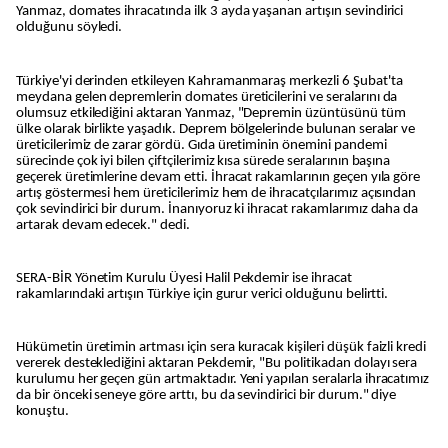
Yanmaz, domates ihracatında ilk 3 ayda yaşanan artışın sevindirici
olduğunu söyledi.
Türkiye'yi derinden etkileyen Kahramanmaraş merkezli 6 Şubat'ta
meydana gelen depremlerin domates üreticilerini ve seralarını da
olumsuz etkilediğini aktaran Yanmaz, "Depremin üzüntüsünü tüm
ülke olarak birlikte yaşadık. Deprem bölgelerinde bulunan seralar ve
üreticilerimiz de zarar gördü. Gıda üretiminin önemini pandemi
sürecinde çok iyi bilen çiftçilerimiz kısa sürede seralarının başına
geçerek üretimlerine devam etti. İhracat rakamlarının geçen yıla göre
artış göstermesi hem üreticilerimiz hem de ihracatçılarımız açısından
çok sevindirici bir durum. İnanıyoruz ki ihracat rakamlarımız daha da
artarak devam edecek." dedi.
SERA-BİR Yönetim Kurulu Üyesi Halil Pekdemir ise ihracat
rakamlarındaki artışın Türkiye için gurur verici olduğunu belirtti.
Hükümetin üretimin artması için sera kuracak kişileri düşük faizli kredi
vererek desteklediğini aktaran Pekdemir, "Bu politikadan dolayı sera
kurulumu her geçen gün artmaktadır. Yeni yapılan seralarla ihracatımız
da bir önceki seneye göre arttı, bu da sevindirici bir durum." diye
konuştu.