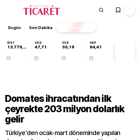
Bugün
Son Dakika
Finans
EKSTRA
BIST
USD
EUR
GBP
13.779,39
47,71
55,19
64,41
PİYASA
VERİLERİ
-0,14%
+0,18%
+0,32%
+0,38%
Sektörel
Domates ihracatından ilk
çeyrekte 203 milyon dolarlık
gelir
Türkiye'den ocak-mart döneminde yapılan