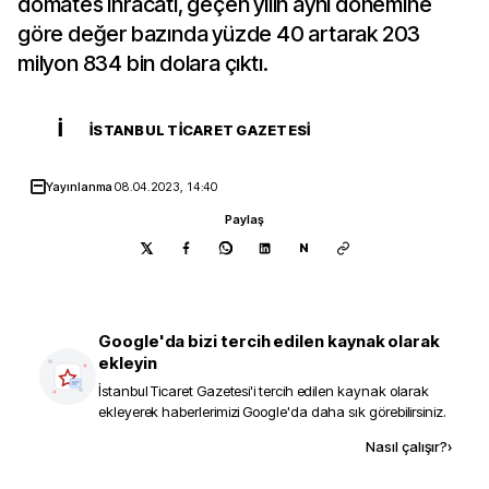
domates ihracatı, geçen yılın aynı dönemine
göre değer bazında yüzde 40 artarak 203
milyon 834 bin dolara çıktı.
İ
İSTANBUL TICARET GAZETESI
Yayınlanma
08.04.2023, 14:40
Paylaş
N
Google'da bizi tercih edilen kaynak olarak
ekleyin
İstanbul Ticaret Gazetesi
'i tercih edilen kaynak olarak
ekleyerek haberlerimizi Google'da daha sık görebilirsiniz.
Kaynak ekle
Nasıl çalışır?
›