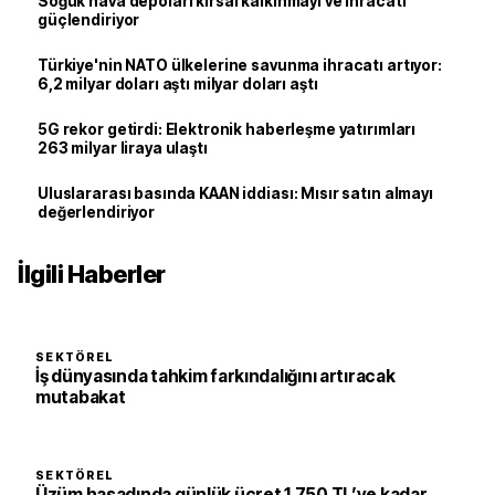
Soğuk hava depoları kırsal kalkınmayı ve ihracatı
güçlendiriyor
Türkiye'nin NATO ülkelerine savunma ihracatı artıyor:
6,2 milyar doları aştı milyar doları aştı
5G rekor getirdi: Elektronik haberleşme yatırımları
263 milyar liraya ulaştı
Uluslararası basında KAAN iddiası: Mısır satın almayı
değerlendiriyor
İlgili Haberler
SEKTÖREL
İş dünyasında tahkim farkındalığını artıracak
mutabakat
SEKTÖREL
Üzüm hasadında günlük ücret 1.750 TL’ye kadar