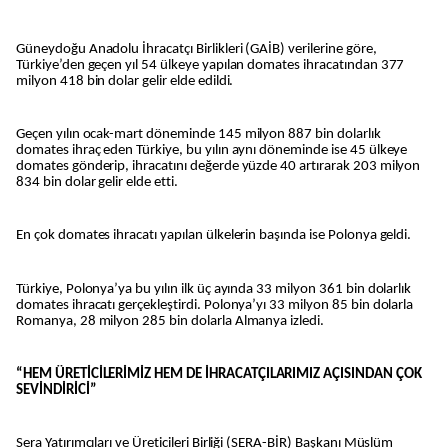
Güneydoğu Anadolu İhracatçı Birlikleri (GAİB) verilerine göre,
Türkiye’den geçen yıl 54 ülkeye yapılan domates ihracatından 377
milyon 418 bin dolar gelir elde edildi.
Geçen yılın ocak-mart döneminde 145 milyon 887 bin dolarlık
domates ihraç eden Türkiye, bu yılın aynı döneminde ise 45 ülkeye
domates gönderip, ihracatını değerde yüzde 40 artırarak 203 milyon
834 bin dolar gelir elde etti.
En çok domates ihracatı yapılan ülkelerin başında ise Polonya geldi.
Türkiye, Polonya’ya bu yılın ilk üç ayında 33 milyon 361 bin dolarlık
domates ihracatı gerçekleştirdi. Polonya’yı 33 milyon 85 bin dolarla
Romanya, 28 milyon 285 bin dolarla Almanya izledi.
“HEM ÜRETİCİLERİMİZ HEM DE İHRACATÇILARIMIZ AÇISINDAN ÇOK
SEVİNDİRİCİ”
Sera Yatırımcıları ve Üreticileri Birliği (SERA-BİR) Başkanı Müslüm