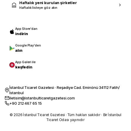
Haftalık yeni kurulan şirketler
Haftalık listeye göz atın
App Store'dan
indirin
Google Play'den
alın
App Galeri ile
keşfedin
İstanbul Ticaret Gazetesi · Reşadiye Cad. Eminönü 34112 Fatih/
İstanbul
iletisim@istanbulticaretgazetesi.com
+90 212 467 65 15
© 2026 İstanbul Ticaret Gazetesi · Tüm hakları saklıdır · Bir İstanbul
Ticaret Odası yayınıdır