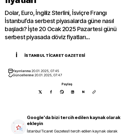
Dolar, Euro, İngiliz Sterlini, İsviçre Frangı
İstanbul’da serbest piyasalarda güne nasıl
başladı? İşte 20 Ocak 2025 Pazartesi günü
serbest piyasada döviz fiyatları...
İ
İSTANBUL TICARET GAZETESI
Yayınlanma
20.01.2025, 07:45
Güncellenme
20.01.2025, 07:47
Paylaş
N
Google'da bizi tercih edilen kaynak olarak
ekleyin
İstanbul Ticaret Gazetesi
'i tercih edilen kaynak olarak