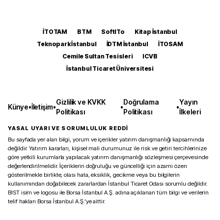
İTOTAM
BTM
SoftITo
Kitap İstanbul
Teknopark İstanbul
İDTM İstanbul
İTOSAM
Cemile Sultan Tesisleri
ICVB
İstanbul Ticaret Üniversitesi
Gizlilik ve KVKK
Doğrulama
Yayın
Künye
•
İletişim
•
•
•
Politikası
Politikası
İlkeleri
YASAL UYARI VE SORUMLULUK REDDİ
Bu sayfada yer alan bilgi, yorum ve içerikler yatırım danışmanlığı kapsamında
değildir. Yatırım kararları, kişisel mali durumunuz ile risk ve getiri tercihlerinize
göre yetkili kurumlarla yapılacak yatırım danışmanlığı sözleşmesi çerçevesinde
değerlendirilmelidir. İçeriklerin doğruluğu ve güncelliği için azami özen
gösterilmekle birlikte, olası hata, eksiklik, gecikme veya bu bilgilerin
kullanımından doğabilecek zararlardan İstanbul Ticaret Odası sorumlu değildir.
BIST isim ve logosu ile Borsa İstanbul A.Ş. adına açıklanan tüm bilgi ve verilerin
telif hakları Borsa İstanbul A.Ş.’ye aittir.