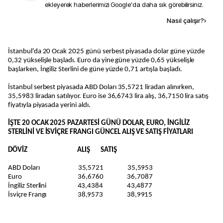
ekleyerek haberlerimizi Google'da daha sık görebilirsiniz.
Kaynak ekle
Nasıl çalışır?
›
İstanbul'da 20 Ocak 2025 günü serbest piyasada dolar güne yüzde
0,32 yükselişle başladı. Euro da yine güne yüzde 0,65 yükselişle
başlarken, İngiliz Sterlini de güne yüzde 0,71 artışla başladı.
İstanbul serbest piyasada ABD Doları 35,5721 liradan alınırken,
35,5983 liradan satılıyor. Euro ise 36,6743 lira alış, 36,7150 lira satış
fiyatıyla piyasada yerini aldı.
İŞTE 20 OCAK 2025 PAZARTESİ GÜNÜ DOLAR, EURO, İNGİLİZ
STERLİNİ VE İSVİÇRE FRANGI GÜNCEL ALIŞ VE SATIŞ FİYATLARI
DÖVİZ ALIŞ SATIŞ
ABD Doları 35,5721 35,5953
Euro 36,6760 36,7087
İngiliz Sterlini 43,4384 43,4877
İsviçre Frangı 38,9573 38,9915