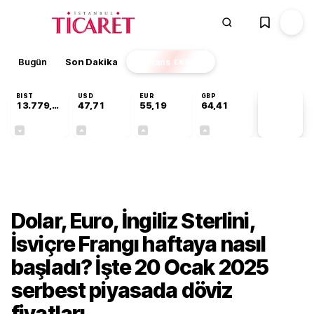
Bugün
Son Dakika
Finans
EKSTRA
BIST
USD
EUR
GBP
13.779,39
47,71
55,19
64,41
PİYASA
VERİLERİ
-0,14%
+0,18%
+0,32%
+0,38%
Ekonomi
Dolar, Euro, İngiliz Sterlini,
İsviçre Frangı haftaya nasıl
başladı? İşte 20 Ocak 2025
serbest piyasada döviz
fiyatları