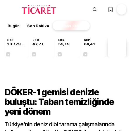
Bugün
Son Dakika
Finans
EKSTRA
BIST
USD
EUR
GBP
13.779,39
47,71
55,19
64,41
PİYASA
VERİLERİ
-0,14%
+0,18%
+0,32%
+0,38%
Gündem
DÖKER-1 gemisi denizle
buluştu: Taban temizliğinde
yeni dönem
Türkiye’nin deniz dibi tarama çalışmalarında