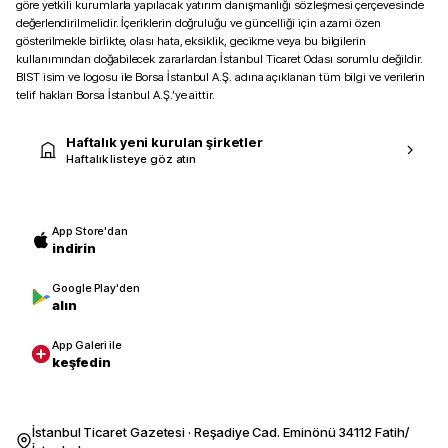
göre yetkili kurumlarla yapılacak yatırım danışmanlığı sözleşmesi çerçevesinde
değerlendirilmelidir. İçeriklerin doğruluğu ve güncelliği için azami özen
gösterilmekle birlikte, olası hata, eksiklik, gecikme veya bu bilgilerin
kullanımından doğabilecek zararlardan İstanbul Ticaret Odası sorumlu değildir.
BIST isim ve logosu ile Borsa İstanbul A.Ş. adına açıklanan tüm bilgi ve verilerin
telif hakları Borsa İstanbul A.Ş.’ye aittir.
Haftalık yeni kurulan şirketler
Haftalık listeye göz atın
App Store'dan
indirin
Google Play'den
alın
App Galeri ile
keşfedin
İstanbul Ticaret Gazetesi · Reşadiye Cad. Eminönü 34112 Fatih/