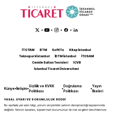
•
•
•
•
İTOTAM
BTM
SoftITo
Kitap İstanbul
Teknopark İstanbul
İDTM İstanbul
İTOSAM
Cemile Sultan Tesisleri
ICVB
İstanbul Ticaret Üniversitesi
Gizlilik ve KVKK
Doğrulama
Yayın
Künye
•
İletişim
•
•
•
Politikası
Politikası
İlkeleri
YASAL UYARI VE SORUMLULUK REDDİ
Bu sayfada yer alan bilgi, yorum ve içerikler yatırım danışmanlığı kapsamında
değildir. Yatırım kararları, kişisel mali durumunuz ile risk ve getiri tercihlerinize