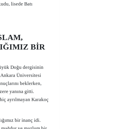
kudu, lisede Batı
SLAM,
IĞIMIZ BİR
Büyük Doğu dergisinin
 Ankara Üniversitesi
onuçlarını beklerken,
ere yanına gitti.
a hiç ayrılmayan Karakoç
ğımız bir inanç idi.
, mağdur ve mazlum bir