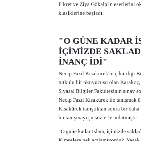
Fikret ve Ziya Gökalp'in eserlerini o
klasiklerine başladı.
"O GÜNE KADAR İ
İÇİMİZDE SAKLAD
İNANÇ İDİ"
Necip Fazıl Kısakürek'in çıkardığı 
tutkulu bir okuyucusu olan Karakoç,
Siyasal Bilgiler Fakültesinin sınav s
Necip Fazıl Kısakürek ile tanışmak üz
Kısakürek tanıştıktan sonra bir dah
bu tanışmayı şu sözlerle anlatmıştı:
"O güne kadar İslam, içimizde sakladı
Kimselere pek açılamıyorduk. Yasak