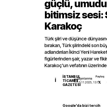
güçlü, umud
bitimsiz sesi:
Karakoç
Türk şiiri ve düşünce dünyasınd
bırakan, Türk şiirindeki son büy
adlandırılan İkinci Yeni Hareke
figürlerinden şair, yazar ve fik
Karakoç'un vefatının üzerinden 
İSTANBUL
Paylaş
Yayınlanma
İ
TICARET
15.11.2025, 13:17
GAZETESI
Google'da bizi tercih