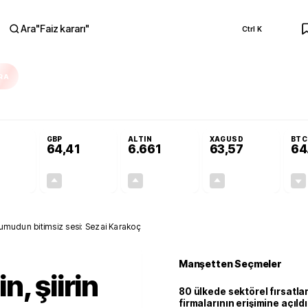
Ara
"
Faiz kararı
"
Ctrl K
RA
olojilerine yeni destek programı
Terörsüz Türkiye Yasası teklifi Adalet Ko
GBP
ALTIN
XAGUSD
BTC
64,41
6.661
63,57
64
+0,32%
+0,38%
+2,59%
+3,37%
0,18
0,24
167,96
2,07
, umudun bitimsiz sesi: Sezai Karakoç
Manşetten Seçmeler
, şiirin
80 ülkede sektörel fırsatla
firmalarının erişimine açıldı