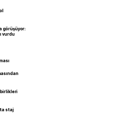
ol
’la görüşüyor:
ı vurdu
şması
masından
irlikleri
ta staj