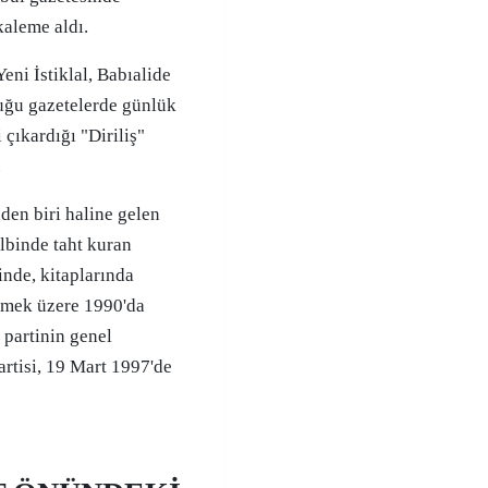
kaleme aldı.
eni İstiklal, Babıalide
uğu gazetelerde günlük
 çıkardığı "Diriliş"
.
nden biri haline gelen
lbinde taht kuran
inde, kitaplarında
rmek üzere 1990'da
l partinin genel
artisi, 19 Mart 1997'de