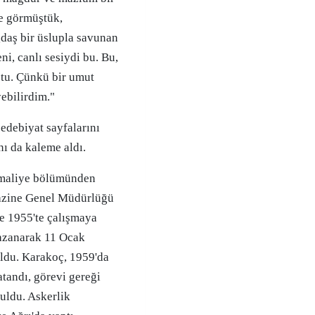
e görmüştük,
ğdaş bir üslupla savunan
ni, canlı sesiydi bu. Bu,
tu. Çünkü bir umut
ebilirdim."
 edebiyat sayfalarını
nı da kaleme aldı.
n maliye bölümünden
azine Genel Müdürlüğü
 1955'te çalışmaya
kazanarak 11 Ocak
oldu. Karakoç, 1959'da
atandı, görevi gereği
uldu. Askerlik