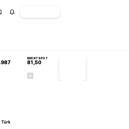
ÜYE
CANLI BORSA
Girişi
misyonu’nda kabul edildi
KOSGEB’den temiz enerji ve iklim teknolojilerine 
BRENTSPOT
.987
81,50
PİYASA
VERİLERİ
-0,02%
-1,55%
+0,00
-1,28
r Türk