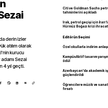
un
Citi ve Goldman Sachs petr
 Sezai
tahminlerini açıkladı
Irak, petrol geçişi için İran
Hürmüz Boğazı krizi ihracat
Editörün Seçimi
a derin izler
ük atılım olarak
Özel okullarla indirim anla
ti'nin kurucu
KampüsAktif tasarım yarış
ir adamı Sezai
ödül
4 yıl geçti.
Azerbaycan'da akademik işb
güçlendirildi
N
Öğrencilere müzik ve sanat
fırsatı