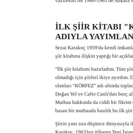
vazifesini ise 1960-1961'de Ankara v
İLK ŞİİR KİTABI 
ADIYLA YAYIMLA
Sezai Karakoç 1959'da kendi imkanla
şiir kitabına ilişkin yaptığı bir açıkl
"İlk şiir kitabımı hazırladım. Tüm şi
olmadığı için şiirleri ikiye ayırdım. 
olanları "KÖRFEZ" adı altında topla
Doğan Yel ve Cafer Canlı'dan borç a
Matbaa hakkında da ciddi bir fikrim 
basan bir matbaada basıldı bu ilk şiir
Şiirin yanı sıra düşünce dünyasıyla i
Karakoç, 1963'ten itibaren Yeni İsta