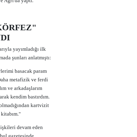
e Ağrı'da yaptı.
"KÖRFEZ"
NDI
rıyla yayımladığı ilk
amada şunları anlatmıştı:
irlerimi basacak param
Daha metafizik ve ferdi
dım ve arkadaşlarım
larak kendim bastırdım.
olmadığından kartvizit
 kitabım."
lişkileri devam eden
nbul gazetesinde