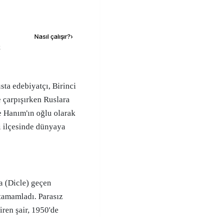
Kaynak ekle
Nasıl çalışır?
›
k
 çarpışırken Ruslara
e Hanım'ın oğlu olarak
i ilçesinde dünyaya
a (Dicle) geçen
tamamladı. Parasız
iren şair, 1950'de