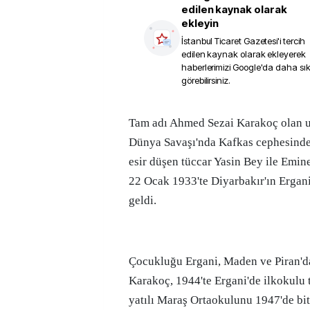
edilen kaynak olarak
ekleyin
İstanbul Ticaret Gazetesi
'i tercih
edilen kaynak olarak ekleyerek
haberlerimizi Google'da daha sı
görebilirsiniz.
Tam adı Ahmed Sezai Karakoç olan usta edebiyatçı, Birinci
Dünya Savaşı'nda Kafkas cephesinde
esir düşen tüccar Yasin Bey ile Emin
22 Ocak 1933'te Diyarbakır'ın Ergan
geldi.
Çocukluğu Ergani, Maden ve Piran'd
Karakoç, 1944'te Ergani'de ilkokulu 
yatılı Maraş Ortaokulunu 1947'de bit