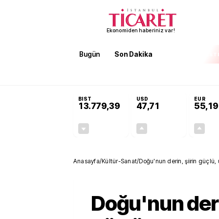
Ekonomiden haberiniz var!
Bugün
Son Dakika
Finans
EKST
SON DAKİKA
KOSGEB’den temiz enerji ve iklim tekn
BIST
USD
EUR
13.779,39
47,71
55,19
-0,14%
+0,18%
-19,42
0,09
Anasayfa
/
Kültür-Sanat
/
Doğu'nun derin, şiirin güçlü
Doğu'nun derin