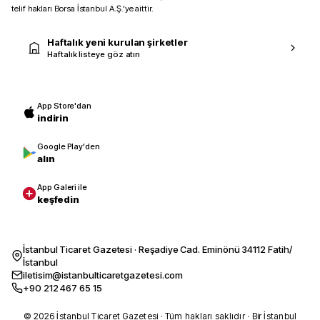
telif hakları Borsa İstanbul A.Ş.’ye aittir.
Haftalık yeni kurulan şirketler
Haftalık listeye göz atın
App Store'dan
indirin
Google Play'den
alın
App Galeri ile
keşfedin
İstanbul Ticaret Gazetesi · Reşadiye Cad. Eminönü 34112 Fatih/
İstanbul
iletisim@istanbulticaretgazetesi.com
+90 212 467 65 15
© 2026 İstanbul Ticaret Gazetesi · Tüm hakları saklıdır · Bir İstanbul