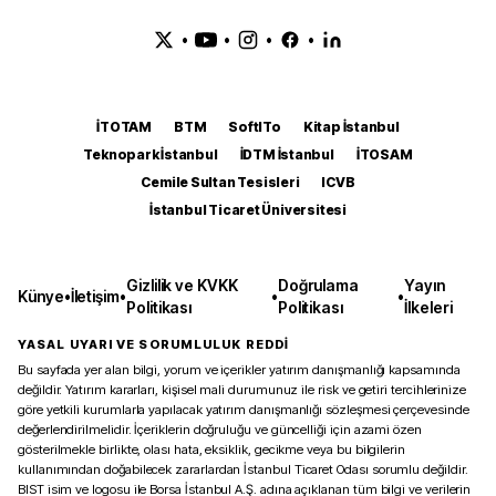
•
•
•
•
İTOTAM
BTM
SoftITo
Kitap İstanbul
Teknopark İstanbul
İDTM İstanbul
İTOSAM
Cemile Sultan Tesisleri
ICVB
İstanbul Ticaret Üniversitesi
Gizlilik ve KVKK
Doğrulama
Yayın
Künye
•
İletişim
•
•
•
Politikası
Politikası
İlkeleri
YASAL UYARI VE SORUMLULUK REDDİ
Bu sayfada yer alan bilgi, yorum ve içerikler yatırım danışmanlığı kapsamında
değildir. Yatırım kararları, kişisel mali durumunuz ile risk ve getiri tercihlerinize
göre yetkili kurumlarla yapılacak yatırım danışmanlığı sözleşmesi çerçevesinde
değerlendirilmelidir. İçeriklerin doğruluğu ve güncelliği için azami özen
gösterilmekle birlikte, olası hata, eksiklik, gecikme veya bu bilgilerin
kullanımından doğabilecek zararlardan İstanbul Ticaret Odası sorumlu değildir.
BIST isim ve logosu ile Borsa İstanbul A.Ş. adına açıklanan tüm bilgi ve verilerin