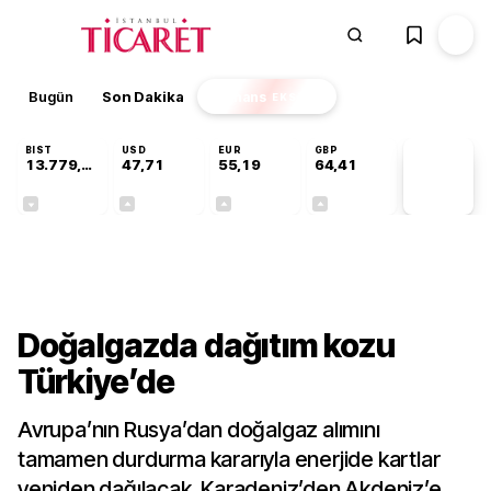
Bugün
Son Dakika
Finans
EKSTRA
BIST
USD
EUR
GBP
13.779,39
47,71
55,19
64,41
PİYASA
VERİLERİ
-0,14%
+0,18%
+0,32%
+0,38%
Ekonomi
Doğalgazda dağıtım kozu
Türkiye’de
Avrupa’nın Rusya’dan doğalgaz alımını
tamamen durdurma kararıyla enerjide kartlar
yeniden dağılacak. Karadeniz’den Akdeniz’e,