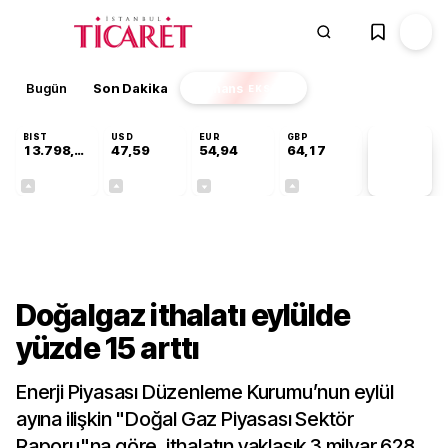
Bugün
Son Dakika
Finans
EKSTRA
BIST
USD
EUR
GBP
13.798,82
47,59
54,94
64,17
PİYASA
VERİLERİ
+0,70%
+0,06%
-0,12%
+0,12%
Sektörel
Doğalgaz ithalatı eylülde
yüzde 15 arttı
Enerji Piyasası Düzenleme Kurumu’nun eylül
ayına ilişkin "Doğal Gaz Piyasası Sektör
Raporu"na göre, ithalatın yaklaşık 3 milyar 628