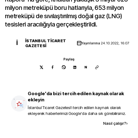
milyon metreküpü boru hatlarıyla, 653 milyon
metreküpü de sıvılaştırılmış doğal gaz (LNG)
tesisleri aracılığıyla gerçekleştirildi.
İSTANBUL TICARET
İ
Yayınlanma
24.10.2022, 16:07
GAZETESI
Paylaş
N
Google'da bizi tercih edilen kaynak olarak
ekleyin
İstanbul Ticaret Gazetesi
'i tercih edilen kaynak olarak
ekleyerek haberlerimizi Google'da daha sık görebilirsiniz.
Kaynak ekle
Nasıl çalışır?
›