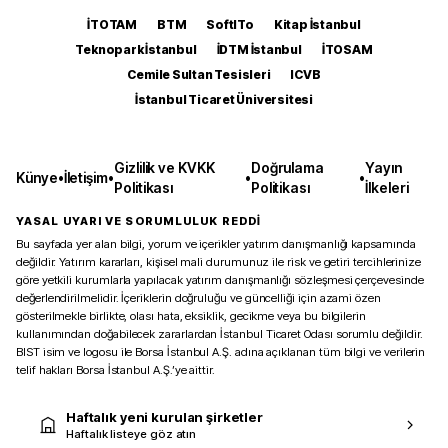
İTOTAM
BTM
SoftITo
Kitap İstanbul
Teknopark İstanbul
İDTM İstanbul
İTOSAM
Cemile Sultan Tesisleri
ICVB
İstanbul Ticaret Üniversitesi
Gizlilik ve KVKK
Doğrulama
Yayın
Künye
•
İletişim
•
•
•
Politikası
Politikası
İlkeleri
YASAL UYARI VE SORUMLULUK REDDİ
Bu sayfada yer alan bilgi, yorum ve içerikler yatırım danışmanlığı kapsamında
değildir. Yatırım kararları, kişisel mali durumunuz ile risk ve getiri tercihlerinize
göre yetkili kurumlarla yapılacak yatırım danışmanlığı sözleşmesi çerçevesinde
değerlendirilmelidir. İçeriklerin doğruluğu ve güncelliği için azami özen
gösterilmekle birlikte, olası hata, eksiklik, gecikme veya bu bilgilerin
kullanımından doğabilecek zararlardan İstanbul Ticaret Odası sorumlu değildir.
BIST isim ve logosu ile Borsa İstanbul A.Ş. adına açıklanan tüm bilgi ve verilerin
telif hakları Borsa İstanbul A.Ş.’ye aittir.
Haftalık yeni kurulan şirketler
Haftalık listeye göz atın