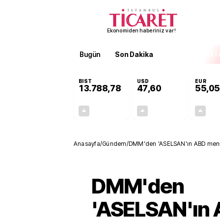
Ekonomiden haberiniz var!
Bugün
Son Dakika
Finans
EKST
BIST
USD
EUR
13.788,78
47,60
55,05
+0,63%
+0,06%
85,65
0,03
Anasayfa
/
Gündem
/
DMM'den 'ASELSAN'ın ABD menşeil
DMM'den
'ASELSAN'ın