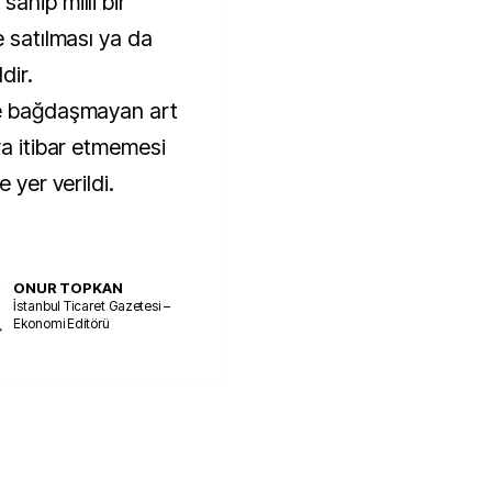
ahip milli bir
e satılması ya da
dir.
le bağdaşmayan art
ra itibar etmemesi
 yer verildi.
ONUR TOPKAN
İstanbul Ticaret Gazetesi –
Ekonomi Editörü