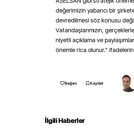
ASELSAN gibi stratejik öneme s
değerimizin yabancı bir şirket
devredilmesi söz konusu değil
Vatandaşlarımızın, gerçekler
niyetli açıklama ve paylaşımla
önemle rica olunur." ifadelerine
Beğen
Kaydet
İlgili Haberler