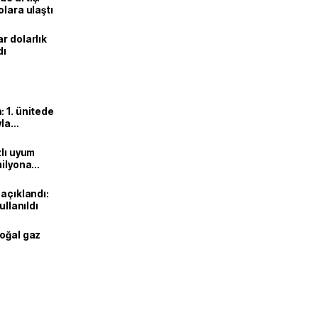
olara ulaştı
r dolarlık
dı
 1. ünitede
yla
zlı uyum
milyona
 açıklandı:
ullanıldı
doğal gaz