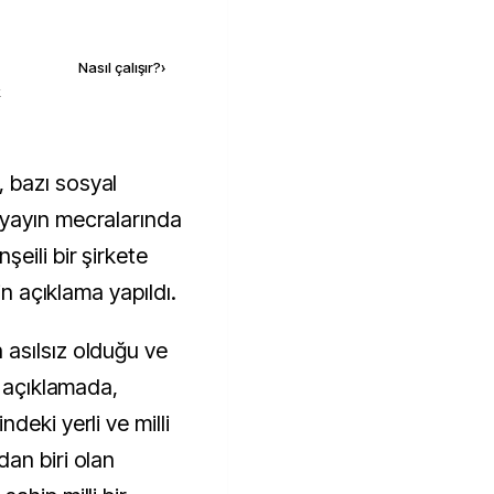
Kaynak ekle
Nasıl çalışır?
›
k
yayın mecralarında
eili bir şirkete
in açıklama yapıldı.
asılsız olduğu ve
n açıklamada,
deki yerli ve milli
an biri olan