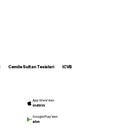
M
Cemile Sultan Tesisleri
ICVB
App Store'dan
indirin
Google Play'den
alın