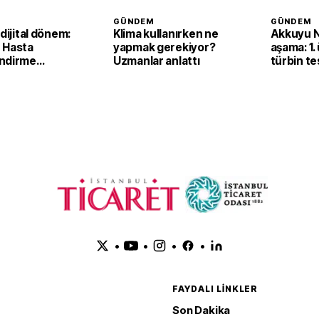
GÜNDEM
GÜNDEM
 dijital dönem:
Klima kullanırken ne
Akkuyu N
 Hasta
yapmak gerekiyor?
aşama: 1.
ndirme
Uzmanlar anlattı
türbin tes
ile görüntülü
başarıyl
başladı
•
•
•
•
FAYDALI LINKLER
Son Dakika