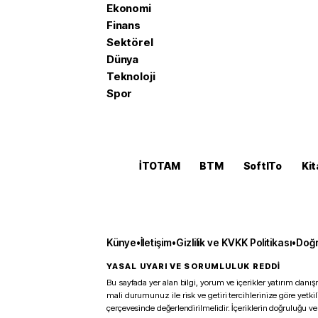
Ekonomi
Finans
Sektörel
Dünya
Teknoloji
Spor
İTOTAM
BTM
SoftITo
Kit
Künye
•
İletişim
•
Gizlilik ve KVKK Politikası
•
Doğr
YASAL UYARI VE SORUMLULUK REDDİ
Bu sayfada yer alan bilgi, yorum ve içerikler yatırım danışm
mali durumunuz ile risk ve getiri tercihlerinize göre yetk
çerçevesinde değerlendirilmelidir. İçeriklerin doğruluğu ve