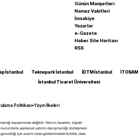
Günün Manşetleri
Namaz Vakitleri
İmsakiye
Yazarlar
e-Gazete
Haber Site Haritası
RSS
ap İstanbul
Teknopark İstanbul
İDTM İstanbul
İTOSA
İstanbul Ticaret Üniversitesi
ulama Politikası
•
Yayın İlkeleri
anlığı kapsamında değildir. Yatırım kararları, kişisel
ili kurumlarla yapılacak yatırım danışmanlığı sözleşmesi
 güncelliği için azami özen gösterilmekle birlikte, olası