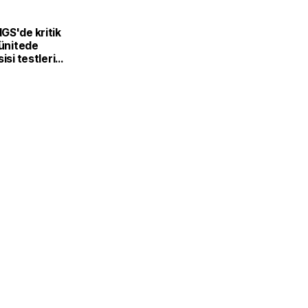
GS'de kritik
 ünitede
isi testleri
a tamamlandı