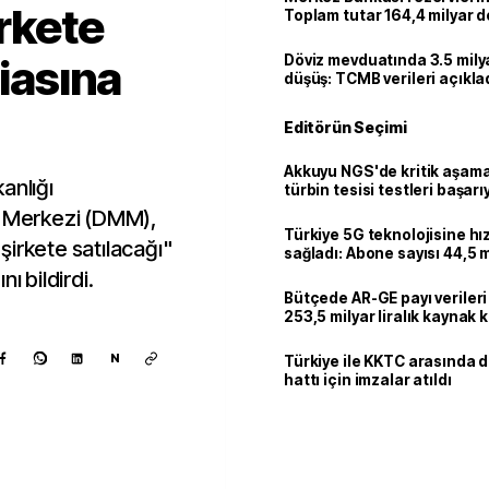
irkete
Toplam tutar 164,4 milyar d
diasına
Döviz mevduatında 3.5 milya
düşüş: TCMB verileri açıkla
Editörün Seçimi
Akkuyu NGS'de kritik aşama:
anlığı
türbin tesisi testleri başarı
tamamlandı
 Merkezi (DMM),
Türkiye 5G teknolojisine hı
şirkete satılacağı"
sağladı: Abone sayısı 44,5 
ulaştı
ı bildirdi.
Bütçede AR-GE payı verileri
253,5 milyar liralık kaynak k
N
Türkiye ile KKTC arasında 
hattı için imzalar atıldı