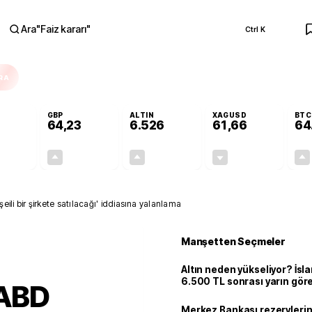
Ara
"
Faiz kararı
"
Ctrl K
RA
GBP
ALTIN
XAGUSD
BTC
64,23
6.526
61,66
64
+0,08%
+0,20%
+0,46%
-0,61%
0,04
0,13
29,74
-0,38
i bir şirkete satılacağı' iddiasına yalanlama
Manşetten Seçmeler
Altın neden yükseliyor? İs
6.500 TL sonrası yarın gör
 ABD
seviyeyi açıkladı: 2 ihtimal 
Merkez Bankası rezervlerin