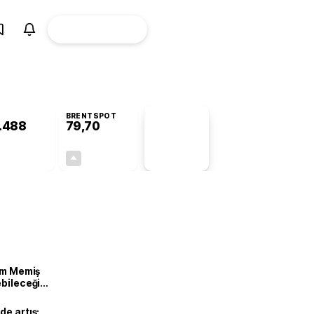
ÜYE
CANLI BORSA
Girişi
BRENTSPOT
.488
79,70
PİYASA
VERİLERİ
+0,45%
+1,00%
+0,00
0,79
lam Memiş
ebileceği
var
de artış: