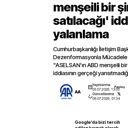
menşeili bir ş
satılacağı' id
yalanlama
Cumhurbaşkanlığı İletişim Başk
Dezenformasyonla Mücadele
"ASELSAN'ın ABD menşeili bir 
iddiasının gerçeği yansıtmadığın
Yayınlanma
Paylaş
03.07.2026, 13:03
AA
Güncellenme
06.07.2026, 01:34
Google'da bizi tercih
edilen kaynak olarak