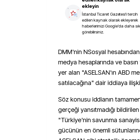
ekleyin
İstanbul Ticaret Gazetesi
'i tercih
edilen kaynak olarak ekleyerek
haberlerimizi Google'da daha sı
görebilirsiniz.
DMM'nin NSosyal hesabından, bazı sosyal
medya hesaplarında ve basın 
yer alan "ASELSAN'ın ABD menş
satılacağına" dair iddiaya ilişk
Söz konusu iddianın tamamen 
gerçeği yansıtmadığı bildirile
"Türkiye'nin savunma sanayisin
gücünün en önemli sütunlarınd