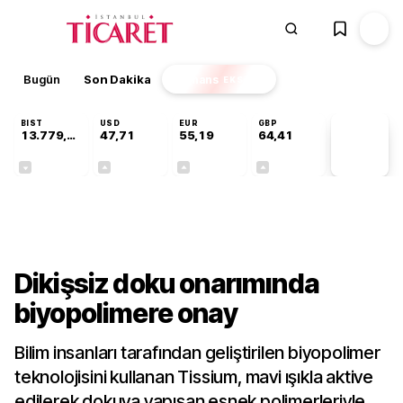
Bugün
Son Dakika
Finans
EKSTRA
BIST
USD
EUR
GBP
13.779,39
47,71
55,19
64,41
PİYASA
VERİLERİ
-0,14%
+0,18%
+0,32%
+0,38%
Teknoloji
Dikişsiz doku onarımında
biyopolimere onay
Bilim insanları tarafından geliştirilen biyopolimer
teknolojisini kullanan Tissium, mavi ışıkla aktive
edilerek dokuya yapışan esnek polimerleriyle