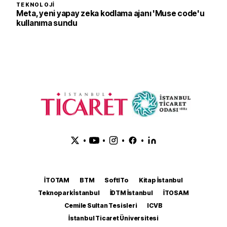
TEKNOLOJI
Meta, yeni yapay zeka kodlama ajanı 'Muse code'u
kullanıma sundu
•
•
•
•
İTOTAM
BTM
SoftITo
Kitap İstanbul
Teknopark İstanbul
İDTM İstanbul
İTOSAM
Cemile Sultan Tesisleri
ICVB
İstanbul Ticaret Üniversitesi