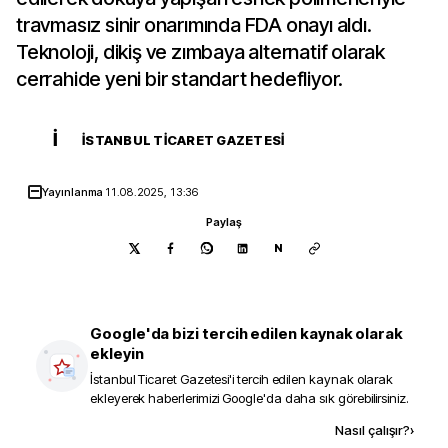
travmasız sinir onarımında FDA onayı aldı.
Teknoloji, dikiş ve zımbaya alternatif olarak
cerrahide yeni bir standart hedefliyor.
İ
İSTANBUL TICARET GAZETESI
Yayınlanma
11.08.2025, 13:36
Paylaş
N
Google'da bizi tercih edilen kaynak olarak
ekleyin
İstanbul Ticaret Gazetesi
'i tercih edilen kaynak olarak
ekleyerek haberlerimizi Google'da daha sık görebilirsiniz.
Kaynak ekle
Nasıl çalışır?
›