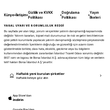
Gizlilik ve KVKK
Doğrulama
Yayın
Künye
•
İletişim
•
•
•
Politikası
Politikası
İlkeleri
YASAL UYARI VE SORUMLULUK REDDİ
Bu sayfada yer alan bilgi, yorum ve içerikler yatırım danışmanlığı kapsamında
değildir. Yatırım kararları, kişisel mali durumunuz ile risk ve getiri tercihlerinize
göre yetkili kurumlarla yapılacak yatırım danışmanlığı sözleşmesi çerçevesinde
değerlendirilmelidir. İçeriklerin doğruluğu ve güncelliği için azami özen
gösterilmekle birlikte, olası hata, eksiklik, gecikme veya bu bilgilerin
kullanımından doğabilecek zararlardan İstanbul Ticaret Odası sorumlu değildir.
BIST isim ve logosu ile Borsa İstanbul A.Ş. adına açıklanan tüm bilgi ve verilerin
telif hakları Borsa İstanbul A.Ş.’ye aittir.
Haftalık yeni kurulan şirketler
Haftalık listeye göz atın
App Store'dan
indirin
Google Play'den