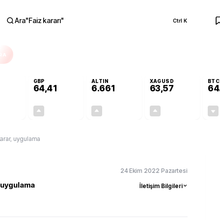
Ara
"
Faiz kararı
"
Ctrl K
RA
GBP
ALTIN
XAGUSD
BTC
64,41
6.661
63,57
64
+0,32%
+0,38%
+2,59%
+3,37%
0,18
0,24
167,96
2,07
karar, uygulama
24 Ekim 2022 Pazartesi
, uygulama
İletişim Bilgileri