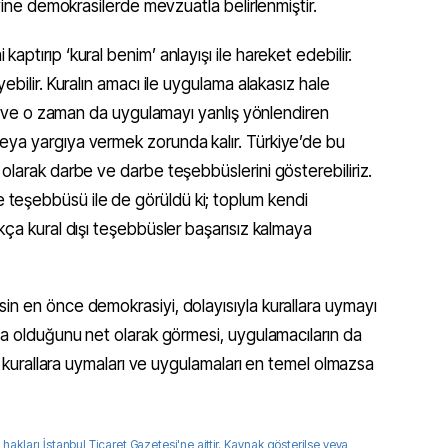
 yine demokrasilerde mevzuatla belirlenmiştir.
ptırıp ‘kural benim’ anlayışı ile hareket edebilir.
ebilir. Kuralın amacı ile uygulama alakasız hale
lir ve o zaman da uygulamayı yanlış yönlendiren
eya yargıya vermek zorunda kalır. Türkiye’de bu
olarak darbe ve darbe teşebbüslerini gösterebiliriz.
eşebbüsü ile de görüldü ki; toplum kendi
kça kural dışı teşebbüsler başarısız kalmaya
in en önce demokrasiyi, dolayısıyla kurallara uymayı
na olduğunu net olarak görmesi, uygulamacıların da
in kurallara uymaları ve uygulamaları en temel olmazsa
 hakları
İstanbul Ticaret Gazetesi
'ne aittir. Kaynak gösterilse veya