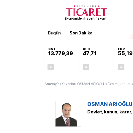
Ekonomiden haberiniz var!
Bugün
Son Dakika
Finans
EKST
BIST
USD
EUR
13.779,39
47,71
55,19
-0,14%
+0,18%
-19,42
0,09
Anasayfa
>
Yazarlar
>
OSMAN ARIOĞLU
>
Devlet, kanun, 
OSMAN ARIOĞLU
Devlet, kanun, karar