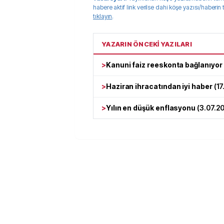
habere aktif link verilse dahi köşe yazısı/haberin
tıklayın
.
YAZARIN ÖNCEKİ YAZILARI
>
Kanuni faiz reeskonta bağlanıyor
>
Haziran ihracatından iyi haber
(
17
>
Yılın en düşük enflasyonu
(
3.07.2