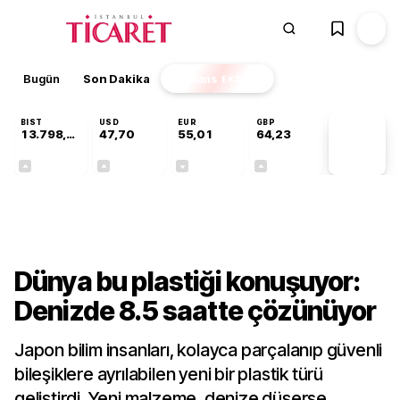
Bugün
Son Dakika
Finans
EKSTRA
BIST
USD
EUR
GBP
13.798,82
47,70
55,01
64,23
PİYASA
VERİLERİ
+0,70%
+0,17%
-0,01%
+0,09%
Teknoloji
Dünya bu plastiği konuşuyor:
Denizde 8.5 saatte çözünüyor
Japon bilim insanları, kolayca parçalanıp güvenli
bileşiklere ayrılabilen yeni bir plastik türü
geliştirdi. Yeni malzeme, denize düşerse