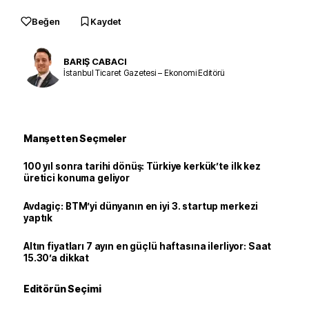
Beğen
Kaydet
BARIŞ CABACI
İstanbul Ticaret Gazetesi – Ekonomi Editörü
Manşetten Seçmeler
100 yıl sonra tarihi dönüş: Türkiye kerkük’te ilk kez
üretici konuma geliyor
Avdagiç: BTM’yi dünyanın en iyi 3. startup merkezi
yaptık
Altın fiyatları 7 ayın en güçlü haftasına ilerliyor: Saat
15.30’a dikkat
Editörün Seçimi