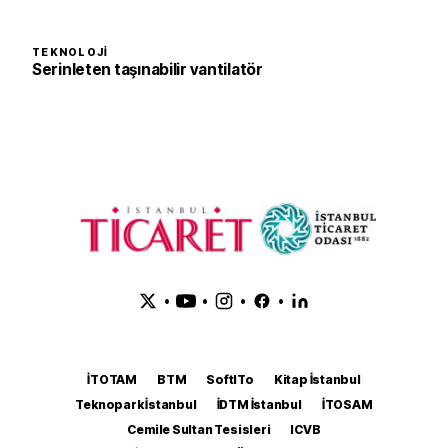
TEKNOLOJI
Serinleten taşınabilir vantilatör
•
•
•
•
İTOTAM
BTM
SoftITo
Kitap İstanbul
Teknopark İstanbul
İDTM İstanbul
İTOSAM
Cemile Sultan Tesisleri
ICVB