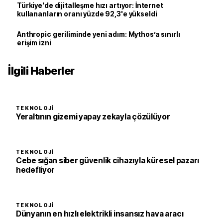
Türkiye'de dijitalleşme hızı artıyor: İnternet
kullananların oranı yüzde 92,3'e yükseldi
Anthropic geriliminde yeni adım: Mythos’a sınırlı
erişim izni
İlgili Haberler
TEKNOLOJI
Yeraltının gizemi yapay zekayla çözülüyor
TEKNOLOJI
Cebe sığan siber güvenlik cihazıyla küresel pazarı
hedefliyor
TEKNOLOJI
Dünyanın en hızlı elektrikli insansız hava aracı