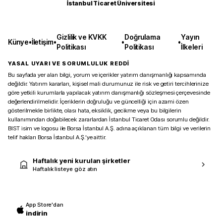
İstanbul Ticaret Üniversitesi
Gizlilik ve KVKK
Doğrulama
Yayın
Künye
•
İletişim
•
•
•
Politikası
Politikası
İlkeleri
YASAL UYARI VE SORUMLULUK REDDİ
Bu sayfada yer alan bilgi, yorum ve içerikler yatırım danışmanlığı kapsamında
değildir. Yatırım kararları, kişisel mali durumunuz ile risk ve getiri tercihlerinize
göre yetkili kurumlarla yapılacak yatırım danışmanlığı sözleşmesi çerçevesinde
değerlendirilmelidir. İçeriklerin doğruluğu ve güncelliği için azami özen
gösterilmekle birlikte, olası hata, eksiklik, gecikme veya bu bilgilerin
kullanımından doğabilecek zararlardan İstanbul Ticaret Odası sorumlu değildir.
BIST isim ve logosu ile Borsa İstanbul A.Ş. adına açıklanan tüm bilgi ve verilerin
telif hakları Borsa İstanbul A.Ş.’ye aittir.
Haftalık yeni kurulan şirketler
Haftalık listeye göz atın
App Store'dan
indirin