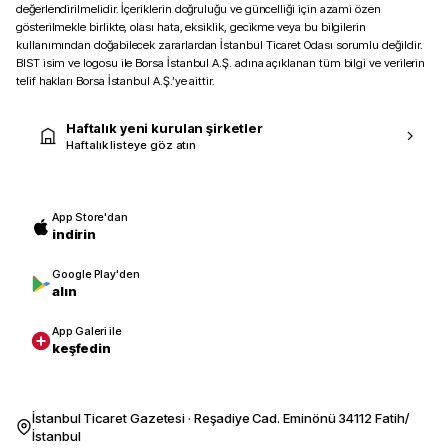
değerlendirilmelidir. İçeriklerin doğruluğu ve güncelliği için azami özen
gösterilmekle birlikte, olası hata, eksiklik, gecikme veya bu bilgilerin
kullanımından doğabilecek zararlardan İstanbul Ticaret Odası sorumlu değildir.
BIST isim ve logosu ile Borsa İstanbul A.Ş. adına açıklanan tüm bilgi ve verilerin
telif hakları Borsa İstanbul A.Ş.’ye aittir.
Haftalık yeni kurulan şirketler
Haftalık listeye göz atın
App Store'dan
indirin
Google Play'den
alın
App Galeri ile
keşfedin
İstanbul Ticaret Gazetesi · Reşadiye Cad. Eminönü 34112 Fatih/
İstanbul