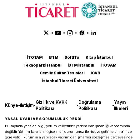
•
•
•
•
İTOTAM
BTM
SoftITo
Kitap İstanbul
Teknopark İstanbul
İDTM İstanbul
İTOSAM
Cemile Sultan Tesisleri
ICVB
İstanbul Ticaret Üniversitesi
Gizlilik ve KVKK
Doğrulama
Yayın
Künye
•
İletişim
•
•
•
Politikası
Politikası
İlkeleri
YASAL UYARI VE SORUMLULUK REDDİ
Bu sayfada yer alan bilgi, yorum ve içerikler yatırım danışmanlığı kapsamında
değildir. Yatırım kararları, kişisel mali durumunuz ile risk ve getiri tercihlerinize
göre yetkili kurumlarla yapılacak yatırım danışmanlığı sözleşmesi çerçevesinde