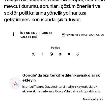
mevcut durumu, sorunları, çözüm önerileri ve
sektör politikalarına yönelik yol haritası
geliştirilmesi konusunda ışık tutuyor.
İSTANBUL TICARET
İ
Yayınlanma
10.06.2024, 08:26
GAZETESI
Paylaş
N
Google'da bizi tercih edilen kaynak olarak
ekleyin
İstanbul Ticaret Gazetesi
'i tercih edilen kaynak olarak
ekleyerek haberlerimizi Google'da daha sık görebilirsiniz.
Kaynak ekle
Nasıl çalışır?
›