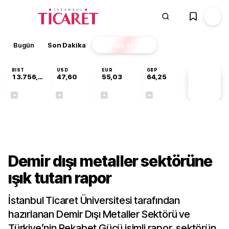
Bugün
Son Dakika
Finans
EKSTRA
BIST
USD
EUR
GBP
13.756,94
47,60
55,03
64,25
PİYASA
VERİLERİ
+0,39%
+0,06%
+0,03%
+0,23%
Kültür-Sanat
Demir dışı metaller sektörüne
ışık tutan rapor
İstanbul Ticaret Üniversitesi tarafından
hazırlanan Demir Dışı Metaller Sektörü ve
Türkiye’nin Rekabet Gücü isimli rapor, sektörün