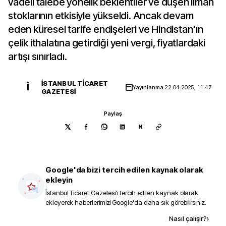
vadeli talebe yönelik beklentiler ve düşen liman
stoklarının etkisiyle yükseldi. Ancak devam
eden küresel tarife endişeleri ve Hindistan'ın
çelik ithalatına getirdiği yeni vergi, fiyatlardaki
artışı sınırladı.
İSTANBUL TICARET
İ
Yayınlanma
22.04.2025, 11:47
GAZETESI
Paylaş
N
Google'da bizi tercih edilen kaynak olarak
ekleyin
İstanbul Ticaret Gazetesi
'i tercih edilen kaynak olarak
ekleyerek haberlerimizi Google'da daha sık görebilirsiniz.
Kaynak ekle
Nasıl çalışır?
›