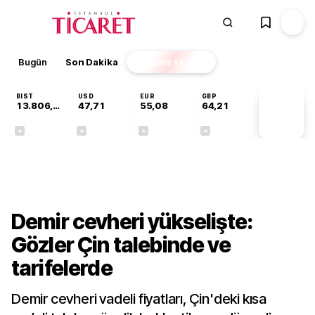
Bugün
Son Dakika
Finans
EKSTRA
BIST
USD
EUR
GBP
13.806,14
47,71
55,08
64,21
PİYASA
VERİLERİ
+0,05%
+0,17%
+0,12%
+0,06%
Finans
Demir cevheri yükselişte:
Gözler Çin talebinde ve
tarifelerde
Demir cevheri vadeli fiyatları, Çin'deki kısa