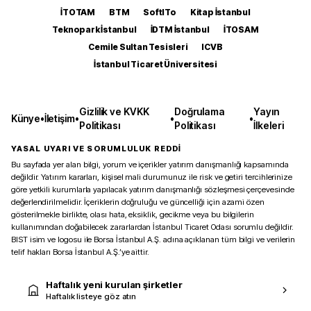
İTOTAM
BTM
SoftITo
Kitap İstanbul
Teknopark İstanbul
İDTM İstanbul
İTOSAM
Cemile Sultan Tesisleri
ICVB
İstanbul Ticaret Üniversitesi
Gizlilik ve KVKK
Doğrulama
Yayın
Künye
•
İletişim
•
•
•
Politikası
Politikası
İlkeleri
YASAL UYARI VE SORUMLULUK REDDİ
Bu sayfada yer alan bilgi, yorum ve içerikler yatırım danışmanlığı kapsamında
değildir. Yatırım kararları, kişisel mali durumunuz ile risk ve getiri tercihlerinize
göre yetkili kurumlarla yapılacak yatırım danışmanlığı sözleşmesi çerçevesinde
değerlendirilmelidir. İçeriklerin doğruluğu ve güncelliği için azami özen
gösterilmekle birlikte, olası hata, eksiklik, gecikme veya bu bilgilerin
kullanımından doğabilecek zararlardan İstanbul Ticaret Odası sorumlu değildir.
BIST isim ve logosu ile Borsa İstanbul A.Ş. adına açıklanan tüm bilgi ve verilerin
telif hakları Borsa İstanbul A.Ş.’ye aittir.
Haftalık yeni kurulan şirketler
Haftalık listeye göz atın