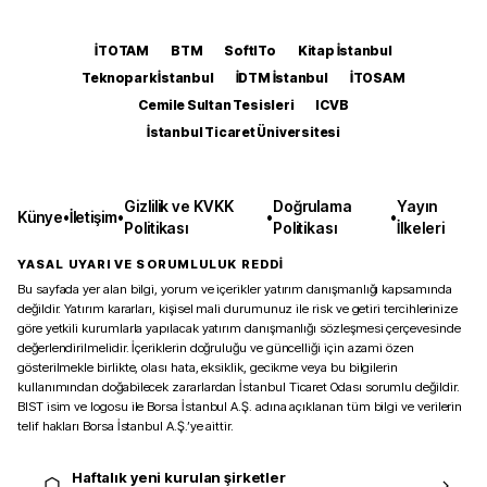
İTOTAM
BTM
SoftITo
Kitap İstanbul
Teknopark İstanbul
İDTM İstanbul
İTOSAM
Cemile Sultan Tesisleri
ICVB
İstanbul Ticaret Üniversitesi
Gizlilik ve KVKK
Doğrulama
Yayın
Künye
•
İletişim
•
•
•
Politikası
Politikası
İlkeleri
YASAL UYARI VE SORUMLULUK REDDİ
Bu sayfada yer alan bilgi, yorum ve içerikler yatırım danışmanlığı kapsamında
değildir. Yatırım kararları, kişisel mali durumunuz ile risk ve getiri tercihlerinize
göre yetkili kurumlarla yapılacak yatırım danışmanlığı sözleşmesi çerçevesinde
değerlendirilmelidir. İçeriklerin doğruluğu ve güncelliği için azami özen
gösterilmekle birlikte, olası hata, eksiklik, gecikme veya bu bilgilerin
kullanımından doğabilecek zararlardan İstanbul Ticaret Odası sorumlu değildir.
BIST isim ve logosu ile Borsa İstanbul A.Ş. adına açıklanan tüm bilgi ve verilerin
telif hakları Borsa İstanbul A.Ş.’ye aittir.
Haftalık yeni kurulan şirketler