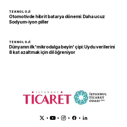
TEKNOLOJI
Otomotivde hibrit batarya dönemi: Daha ucuz
Sodyum-iyon piller
TEKNOLOJI
Dünyanın ilk 'mikrodalga beyin' çipi: Uydu verilerini
8 kat azaltmak için dil öğreniyor
•
•
•
•