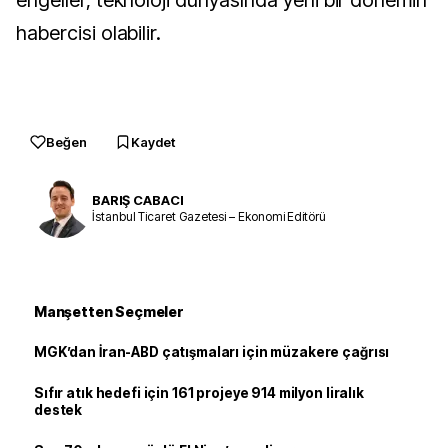
engeller, teknoloji dünyasında yeni bir dönemin
habercisi olabilir.
Beğen
Kaydet
BARIŞ CABACI
İstanbul Ticaret Gazetesi – Ekonomi Editörü
Manşetten Seçmeler
MGK’dan İran-ABD çatışmaları için müzakere çağrısı
Sıfır atık hedefi için 161 projeye 914 milyon liralık
destek