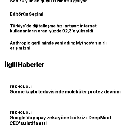
Son 70 yılın en güçlü El Nino’su geliyor
Editörün Seçimi
Türkiye'de dijitalleşme hızı artıyor: İnternet
kullananların oranı yüzde 92,3'e yükseldi
Anthropic geriliminde yeni adım: Mythos’a sınırlı
erişim izni
İlgili Haberler
TEKNOLOJI
Görme kaybı tedavisinde moleküler protez devrimi
TEKNOLOJI
Google’da yapay zeka yönetici krizi: DeepMind
CEO'su istifa etti