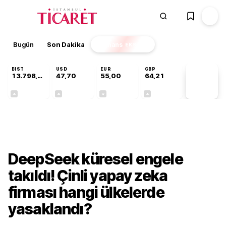
Bugün
Son Dakika
Finans
EKSTRA
BIST
USD
EUR
GBP
13.798,82
47,70
55,00
64,21
PİYASA
VERİLERİ
+0,70%
+0,16%
-0,02%
+0,06%
Teknoloji
DeepSeek küresel engele
takıldı! Çinli yapay zeka
firması hangi ülkelerde
yasaklandı?