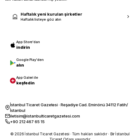
Haftalık yeni kurulan şirketler
Haftalık listeye göz atın
App Store'dan
indirin
Google Play'den
alın
App Galeri ile
keşfedin
İstanbul Ticaret Gazetesi · Reşadiye Cad. Eminönü 34112 Fatih/
İstanbul
iletisim@istanbulticaretgazetesi.com
+90 212 467 65 15
© 2026 İstanbul Ticaret Gazetesi · Tüm hakları saklıdır · Bir İstanbul
Ticaret Odası yayınıdır