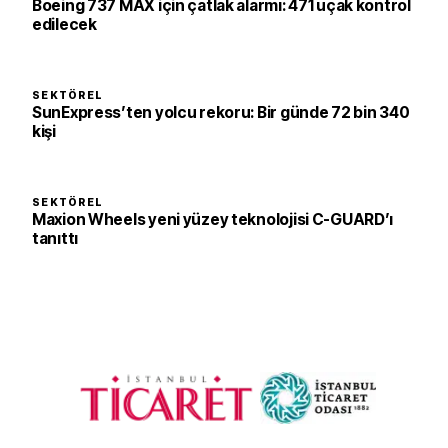
Boeing 737 MAX için çatlak alarmı: 471 uçak kontrol
edilecek
SEKTÖREL
SunExpress’ten yolcu rekoru: Bir günde 72 bin 340
kişi
SEKTÖREL
Maxion Wheels yeni yüzey teknolojisi C-GUARD’ı
tanıttı