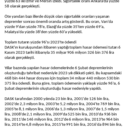
yüzde 63 ile İzmir ve Mersin izledi. Sigortalılık oranı Ankara'da yüzde
58 olarak gerçekleşti.
Öte yandan bazı illerde düşük olan sigortalılık oranları yaşanan
depremler sonrası önemli oranda artış gösterdi. Bu oran, Van'da
yüzde 9'dan yüzde 78'e, Elazığ'da yüzde 35'ten yüzde 69'a,
Malatya'da yüzde 38'den yüzde 60'a yükseldi.
Toplam tutarın yüzde 96'sı 2023'te ödendi
DASK'ın kuruluşundan itibaren yaptığı toplam hasar ödemesi tutarı 6
Kasım 2023 tarihi itibarıyla 35 milyar 906 milyon 326 bin 376 lira
olarak gerçekleşti.
Yıllar bazında yapılan hasar ödemelerinde 6 Şubat depremlerinin
oluşturduğu tahribat nedeniyle 2023 yılı dikkati çekti. Bu kapsamdaki
468 bin 444 hasar dosyası için toplam 34 milyar 440 milyon 530 bin
375 lira ödendi. Buna göre, toplam ödemenin yaklaşık yüzde 96'sı, 6
Şubat depremlerinin oluşturduğu hasar nedeniyle yapıldı.
DASK tarafından 2000 yılında 23 bin lira, 2001'de 126 bin lira,
2002'de 2,3 milyon lira, 2003'te 5,2 milyon lira, 2004'te 769 bin lira,
2005'te 8,1 milyon lira, 2006'da 1,3 milyon lira, 2007'de 1,5 milyon
lira, 2008'de 2,1 milyon lira, 2009'da 525 bin lira, 2010'da 936 bin
lira, 2011'de 146 milyon lira, 2012'de 6 milyon lira, 2013'te 964 bin
lira, 2014'te 4,8 milyon lira, 2015'te 991 bin lira, 2016'da 894 bin lira,