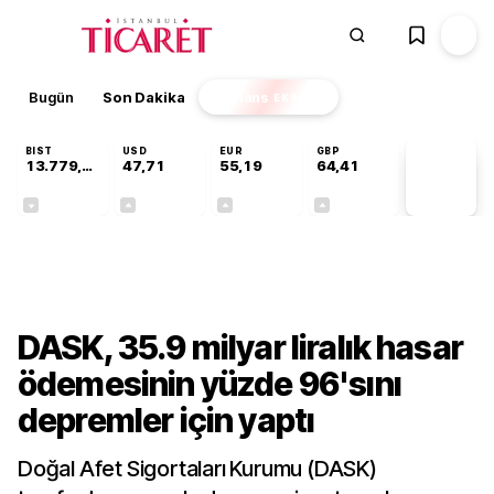
Bugün
Son Dakika
Finans
EKSTRA
BIST
USD
EUR
GBP
13.779,39
47,71
55,19
64,41
PİYASA
VERİLERİ
-0,14%
+0,18%
+0,32%
+0,38%
Sektörel
DASK, 35.9 milyar liralık hasar
ödemesinin yüzde 96'sını
depremler için yaptı
Doğal Afet Sigortaları Kurumu (DASK)