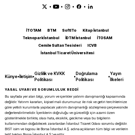
•
•
•
•
İTOTAM
BTM
SoftITo
Kitap İstanbul
Teknopark İstanbul
İDTM İstanbul
İTOSAM
Cemile Sultan Tesisleri
ICVB
İstanbul Ticaret Üniversitesi
Gizlilik ve KVKK
Doğrulama
Yayın
Künye
•
İletişim
•
•
•
Politikası
Politikası
İlkeleri
YASAL UYARI VE SORUMLULUK REDDİ
Bu sayfada yer alan bilgi, yorum ve içerikler yatırım danışmanlığı kapsamında
değildir. Yatırım kararları, kişisel mali durumunuz ile risk ve getiri tercihlerinize
göre yetkili kurumlarla yapılacak yatırım danışmanlığı sözleşmesi çerçevesinde
değerlendirilmelidir. İçeriklerin doğruluğu ve güncelliği için azami özen
gösterilmekle birlikte, olası hata, eksiklik, gecikme veya bu bilgilerin
kullanımından doğabilecek zararlardan İstanbul Ticaret Odası sorumlu değildir.
BIST isim ve logosu ile Borsa İstanbul A.Ş. adına açıklanan tüm bilgi ve verilerin
telif hakları Borsa İstanbul A.Ş.’ye aittir.