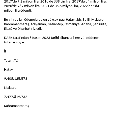
2017'de 9,2 milyon lira, 2018'de 889 bin lira, 2019'da 84 milyon lira,
2020'de 969 milyon lira, 2021'de 35,5 milyon lira, 2022'de 184
milyon lira ödendi.
Bu yıl yapılan ödemelerde en yüksek payı Hatay aldı. Bu ili, Malatya,
Kahramanmaraş, Adıyaman, Gaziantep, Osmaniye, Adana, Şanlıurfa,
Elazığ ve Diyarbakır izledi.
DASK tarafından 6 Kasım 2023 tarihi itibarıyla illere göre ödenen
tutarlar şöyle:
İl
Tutar (TL)
Hatay
9.405.128.873
Malatya
7.477.819.732
Kahramanmaraş