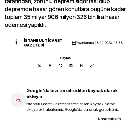
tarafından, zorunlu deprem sigortası olup
depremde hasar gören konutlara bugüne kadar
toplam 35 milyar 906 milyon 326 bin lira hasar
ödemesi yapıldı.
İSTANBUL TICARET
İ
Yayınlanma
28.12.2023, 15:58
GAZETESI
Paylaş
N
Google'da bizi tercih edilen kaynak olarak
ekleyin
İstanbul Ticaret Gazetesi
'i tercih edilen kaynak olarak
ekleyerek haberlerimizi Google'da daha sık görebilirsiniz.
Kaynak ekle
Nasıl çalışır?
›