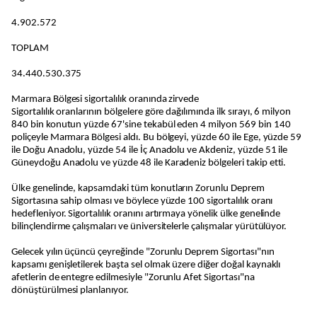
4.902.572
TOPLAM
34.440.530.375
Marmara Bölgesi sigortalılık oranında zirvede
Sigortalılık oranlarının bölgelere göre dağılımında ilk sırayı, 6 milyon
840 bin konutun yüzde 67'sine tekabül eden 4 milyon 569 bin 140
poliçeyle Marmara Bölgesi aldı. Bu bölgeyi, yüzde 60 ile Ege, yüzde 59
ile Doğu Anadolu, yüzde 54 ile İç Anadolu ve Akdeniz, yüzde 51 ile
Güneydoğu Anadolu ve yüzde 48 ile Karadeniz bölgeleri takip etti.
Ülke genelinde, kapsamdaki tüm konutların Zorunlu Deprem
Sigortasına sahip olması ve böylece yüzde 100 sigortalılık oranı
hedefleniyor. Sigortalılık oranını artırmaya yönelik ülke genelinde
bilinçlendirme çalışmaları ve üniversitelerle çalışmalar yürütülüyor.
Gelecek yılın üçüncü çeyreğinde "Zorunlu Deprem Sigortası"nın
kapsamı genişletilerek başta sel olmak üzere diğer doğal kaynaklı
afetlerin de entegre edilmesiyle "Zorunlu Afet Sigortası"na
dönüştürülmesi planlanıyor.