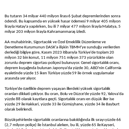
Bu tutarın 34 milyar 440 milyon lirası 6 Şubat depremlerinden sonra
ödendi. Bu kapsamda en yüksek hasar ödemesi 9 milyar 405 milyon
lirayla Hatay'a yapılırken, bu ili 7 milyar 477 milyon lirayla Malatya, 5
milyar 203 milyon lirayla Kahramanmaraş izledi.
AA muhabirinin, Sigortacılık ve Özel Emeklilik Düzenleme ve
Denetleme Kurumunun DASK'a ilişkin TBMM'ye sunduğu verilerden
derlediği bilgiye göre, Kasım 2023 itibarıyla Türkiye'de toplam 20
milyon 32 bin konut, 11 milyon 751 milyon 373 yürürlükte olan
zorunlu deprem sigortası poliçesi bulunuyor. Genel sigortalılık oranı,
deprem kuşağında bulunan Japonya'da yüzde 30, ABD'nin California
eyaletinde yüzde 15 iken Türkiye yüzde 59 ile örnek uygulamalar
arasında yer alıyor.
Türkiye'de özellikle deprem yaşayan illerdeki yüksek sigortalılık
oranları dikkati çekiyor. Bu oran, Bolu ve Düzce'de yüzde 92, Yalova'da
yüzde 88 olarak kayıtlara geçti. Sigortalılık oranı en düşük iller ise
yüzde 29 ile Hakkari, yüzde 33 ile Gümüşhane, yüzde 34 ile Bayburt
olarak belirlendi.
Büyükşehirlerde sigortalılık oranlarına bakıldığında ilk sırayı yüzde 66
(2,7 milyon poliçe) ile İstanbul alırken, bu ili, yüzde 65 ile Kayseri,