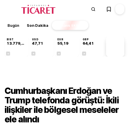
Bugün
Son Dakika
Finans
EKSTRA
BIST
USD
EUR
GBP
13.779,39
47,71
55,19
64,41
PİYASA
VERİLERİ
-0,14%
+0,18%
+0,32%
+0,38%
Gündem
Cumhurbaşkanı Erdoğan ve
Trump telefonda görüştü: İkili
ilişkiler ile bölgesel meseleler
ele alındı