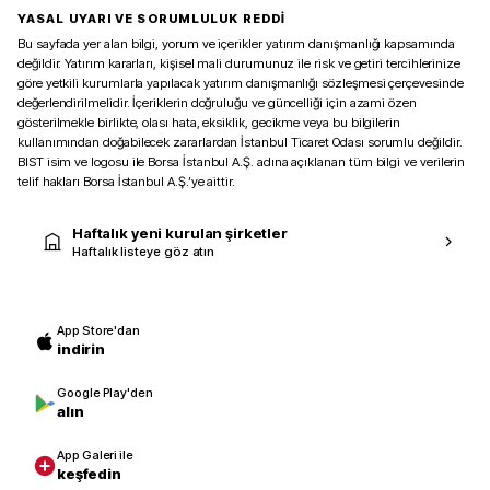
YASAL UYARI VE SORUMLULUK REDDİ
Bu sayfada yer alan bilgi, yorum ve içerikler yatırım danışmanlığı kapsamında
değildir. Yatırım kararları, kişisel mali durumunuz ile risk ve getiri tercihlerinize
göre yetkili kurumlarla yapılacak yatırım danışmanlığı sözleşmesi çerçevesinde
değerlendirilmelidir. İçeriklerin doğruluğu ve güncelliği için azami özen
gösterilmekle birlikte, olası hata, eksiklik, gecikme veya bu bilgilerin
kullanımından doğabilecek zararlardan İstanbul Ticaret Odası sorumlu değildir.
BIST isim ve logosu ile Borsa İstanbul A.Ş. adına açıklanan tüm bilgi ve verilerin
telif hakları Borsa İstanbul A.Ş.’ye aittir.
Haftalık yeni kurulan şirketler
Haftalık listeye göz atın
App Store'dan
indirin
Google Play'den
alın
App Galeri ile
keşfedin