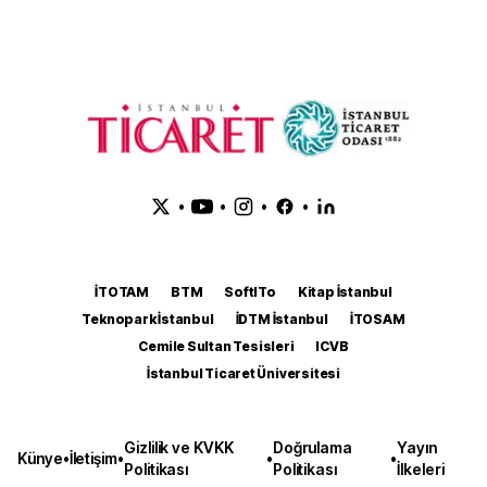
•
•
•
•
İTOTAM
BTM
SoftITo
Kitap İstanbul
Teknopark İstanbul
İDTM İstanbul
İTOSAM
Cemile Sultan Tesisleri
ICVB
İstanbul Ticaret Üniversitesi
Gizlilik ve KVKK
Doğrulama
Yayın
Künye
•
İletişim
•
•
•
Politikası
Politikası
İlkeleri