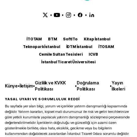
•
•
•
•
İTOTAM
BTM
SoftITo
Kitap İstanbul
Teknopark İstanbul
İDTM İstanbul
İTOSAM
Cemile Sultan Tesisleri
ICVB
İstanbul Ticaret Üniversitesi
Gizlilik ve KVKK
Doğrulama
Yayın
Künye
•
İletişim
•
•
•
Politikası
Politikası
İlkeleri
YASAL UYARI VE SORUMLULUK REDDİ
Bu sayfada yer alan bilgi, yorum ve içerikler yatırım danışmanlığı kapsamında
değildir. Yatırım kararları, kişisel mali durumunuz ile risk ve getiri tercihlerinize
göre yetkili kurumlarla yapılacak yatırım danışmanlığı sözleşmesi çerçevesinde
değerlendirilmelidir. İçeriklerin doğruluğu ve güncelliği için azami özen
gösterilmekle birlikte, olası hata, eksiklik, gecikme veya bu bilgilerin
kullanımından doğabilecek zararlardan İstanbul Ticaret Odası sorumlu değildir.