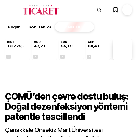
Bugün
Son Dakika
Finans
EKSTRA
BIST
USD
EUR
GBP
13.779,39
47,71
55,19
64,41
PİYASA
VERİLERİ
-0,14%
+0,18%
+0,32%
+0,38%
Teknoloji
ÇOMÜ’den çevre dostu buluş:
Doğal dezenfeksiyon yöntemi
patentle tescillendi
Çanakkale Onsekiz Mart Üniversitesi