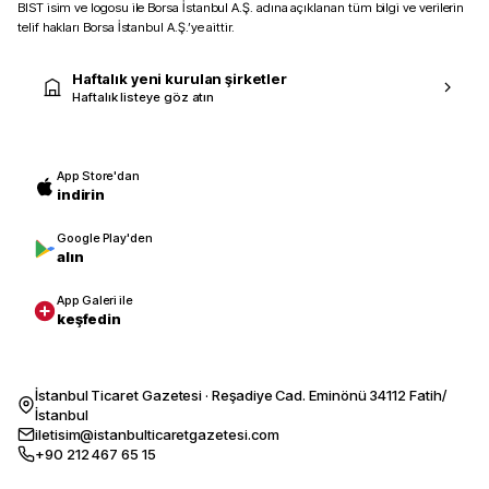
BIST isim ve logosu ile Borsa İstanbul A.Ş. adına açıklanan tüm bilgi ve verilerin
telif hakları Borsa İstanbul A.Ş.’ye aittir.
Haftalık yeni kurulan şirketler
Haftalık listeye göz atın
App Store'dan
indirin
Google Play'den
alın
App Galeri ile
keşfedin
İstanbul Ticaret Gazetesi · Reşadiye Cad. Eminönü 34112 Fatih/
İstanbul
iletisim@istanbulticaretgazetesi.com
+90 212 467 65 15