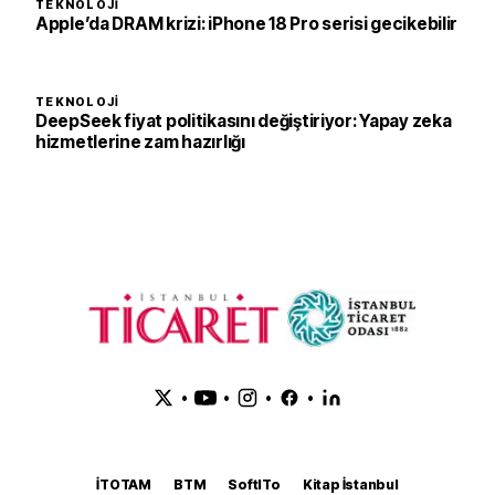
TEKNOLOJI
Apple’da DRAM krizi: iPhone 18 Pro serisi gecikebilir
TEKNOLOJI
DeepSeek fiyat politikasını değiştiriyor: Yapay zeka
hizmetlerine zam hazırlığı
•
•
•
•
İTOTAM
BTM
SoftITo
Kitap İstanbul