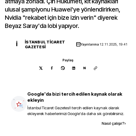
atmaya zorladı. Çin Hükümeti, kıt kaynakları
ulusal şampiyonu Huawei'ye yönlendirirken,
Nvidia "rekabet için bize izin verin" diyerek
Beyaz Saray'da lobi yapıyor.
İSTANBUL TICARET
İ
Yayınlanma
12.11.2025, 19:41
GAZETESI
Paylaş
N
Google'da bizi tercih edilen kaynak olarak
ekleyin
İstanbul Ticaret Gazetesi
'i tercih edilen kaynak olarak
ekleyerek haberlerimizi Google'da daha sık görebilirsiniz.
Kaynak ekle
Nasıl çalışır?
›