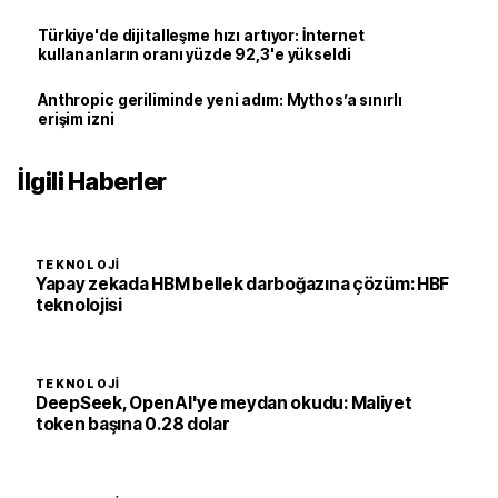
Türkiye'de dijitalleşme hızı artıyor: İnternet
kullananların oranı yüzde 92,3'e yükseldi
Anthropic geriliminde yeni adım: Mythos’a sınırlı
erişim izni
İlgili Haberler
TEKNOLOJI
Yapay zekada HBM bellek darboğazına çözüm: HBF
teknolojisi
TEKNOLOJI
DeepSeek, OpenAI'ye meydan okudu: Maliyet
token başına 0.28 dolar