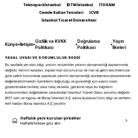
Teknopark İstanbul
İDTM İstanbul
İTOSAM
Cemile Sultan Tesisleri
ICVB
İstanbul Ticaret Üniversitesi
Gizlilik ve KVKK
Doğrulama
Yayın
Künye
•
İletişim
•
•
•
Politikası
Politikası
İlkeleri
YASAL UYARI VE SORUMLULUK REDDİ
Bu sayfada yer alan bilgi, yorum ve içerikler yatırım danışmanlığı kapsamında
değildir. Yatırım kararları, kişisel mali durumunuz ile risk ve getiri tercihlerinize
göre yetkili kurumlarla yapılacak yatırım danışmanlığı sözleşmesi çerçevesinde
değerlendirilmelidir. İçeriklerin doğruluğu ve güncelliği için azami özen
gösterilmekle birlikte, olası hata, eksiklik, gecikme veya bu bilgilerin
kullanımından doğabilecek zararlardan İstanbul Ticaret Odası sorumlu değildir.
BIST isim ve logosu ile Borsa İstanbul A.Ş. adına açıklanan tüm bilgi ve verilerin
telif hakları Borsa İstanbul A.Ş.’ye aittir.
Haftalık yeni kurulan şirketler
Haftalık listeye göz atın