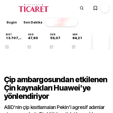
Bugün
Son Dakika
Finans
EKSTRA
BIST
USD
EUR
GBP
13.707,75
47,60
55,07
64,21
PİYASA
VERİLERİ
+0,03%
+0,06%
+0,11%
+0,18%
Teknoloji
Çip ambargosundan etkilenen
Çin kaynakları Huawei'ye
yönlendiriyor
ABD'nin çip kısıtlamaları Pekin'i agresif adımlar