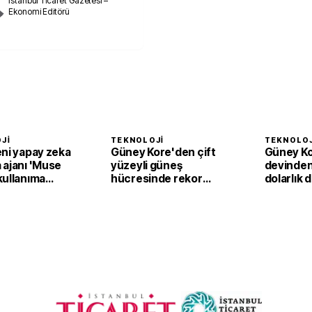
İstanbul Ticaret Gazetesi –
Ekonomi Editörü
JI
TEKNOLOJI
TEKNOLOJ
eni yapay zeka
Güney Kore'den çift
Güney Kor
 ajanı 'Muse
yüzeyli güneş
devinden
kullanıma
hücresinde rekor
dolarlık 
verim