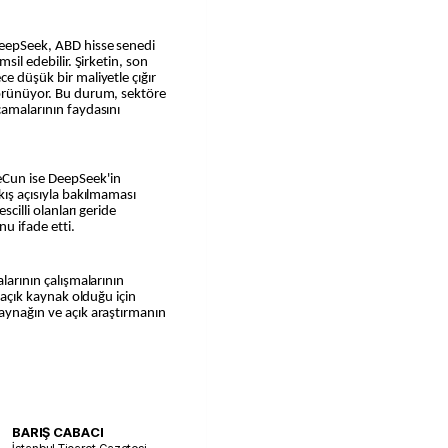
DeepSeek, ABD hisse senedi
msil edebilir. Şirketin, son
ce düşük bir maliyetle çığır
görünüyor. Bu durum, sektöre
camalarının faydasını
eCun ise DeepSeek'in
kış açısıyla bakılmaması
scilli olanları geride
nu ifade etti.
alarının çalışmalarının
e açık kaynak olduğu için
kaynağın ve açık araştırmanın
BARIŞ CABACI