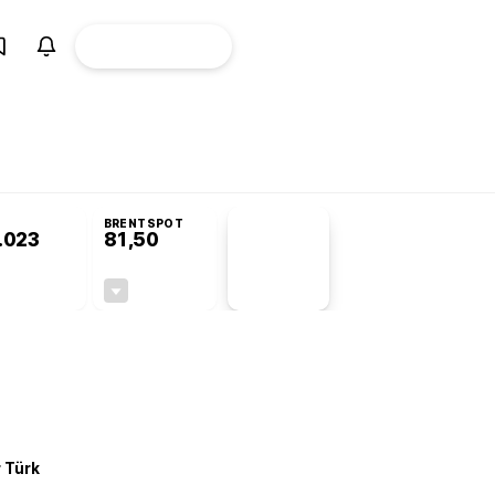
ÜYE
CANLI BORSA
Girişi
omisyonu’nda kabul edildi
KOSGEB’den temiz enerji ve iklim teknolojilerine
BRENTSPOT
.023
81,50
PİYASA
VERİLERİ
-0,22%
-1,55%
+0,00
-1,28
r Türk