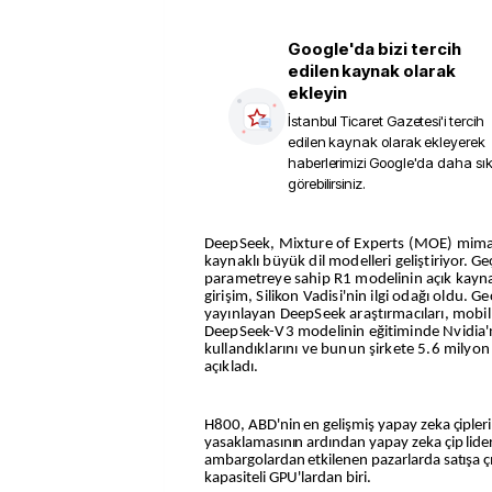
Google'da bizi tercih
edilen kaynak olarak
ekleyin
İstanbul Ticaret Gazetesi
'i tercih
edilen kaynak olarak ekleyerek
haberlerimizi Google'da daha sı
görebilirsiniz.
DeepSeek, Mixture of Experts (MOE) mimarisini kullanarak açık
kaynaklı büyük dil modelleri geliştiriyor. G
parametreye sahip R1 modelinin açık kayn
girişim, Silikon Vadisi'nin ilgi odağı oldu. G
yayınlayan DeepSeek araştırmacıları, mobi
DeepSeek-V3 modelinin eğitiminde Nvidia'n
kullandıklarını ve bunun şirkete 5.6 milyo
açıkladı.
H800, ABD'nin en gelişmiş yapay zeka çiplerin
yasaklamasının ardından yapay zeka çip lider
ambargolardan etkilenen pazarlarda satışa ç
kapasiteli GPU'lardan biri.