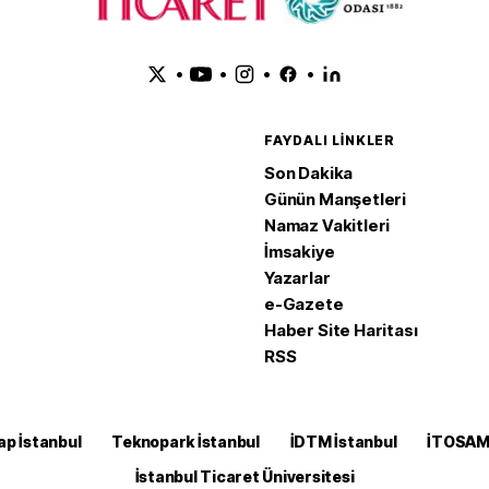
•
•
•
•
FAYDALI LINKLER
Son Dakika
Günün Manşetleri
Namaz Vakitleri
İmsakiye
Yazarlar
e-Gazete
Haber Site Haritası
RSS
ap İstanbul
Teknopark İstanbul
İDTM İstanbul
İTOSA
İstanbul Ticaret Üniversitesi