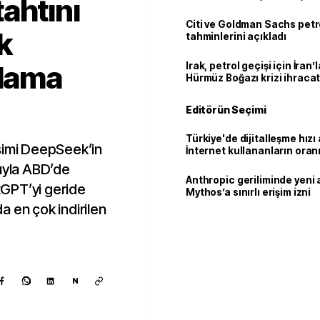
ahtını
Citi ve Goldman Sachs petr
k
tahminlerini açıkladı
ulama
Irak, petrol geçişi için İran
Hürmüz Boğazı krizi ihracat
Editörün Seçimi
Türkiye'de dijitalleşme hızı 
şimi DeepSeek’in
İnternet kullananların oran
92,3'e yükseldi
rıyla ABD’de
Anthropic geriliminde yeni 
GPT’yi geride
Mythos’a sınırlı erişim izni
a en çok indirilen
N