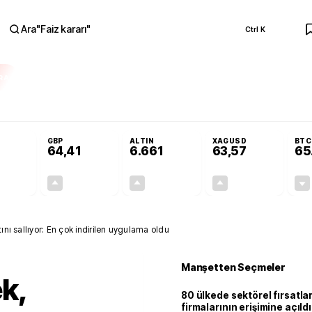
Ara
"
Faiz kararı
"
Ctrl K
RA
nolojilerine yeni destek programı
Terörsüz Türkiye Yasası teklifi Adalet K
GBP
ALTIN
XAGUSD
BTC
64,41
6.661
63,57
65
+0,32%
+0,38%
+2,59%
+3,37%
0,18
0,24
167,96
2,07
nı sallıyor: En çok indirilen uygulama oldu
Manşetten Seçmeler
k,
80 ülkede sektörel fırsatla
firmalarının erişimine açıldı