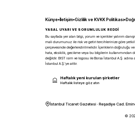
Künye
•
İletişim
•
Gizlilik ve KVKK Politikası
•
Doğr
YASAL UYARI VE SORUMLULUK REDDİ
Bu sayfada yer alan bilgi, yorum ve içerikler yatırım danışm
mali durumunuz ile risk ve getiri tercihlerinize göre yetk
çerçevesinde değerlendirilmelidir. İçeriklerin doğruluğu ve
hata, eksiklik, gecikme veya bu bilgilerin kullanımından 
değildir. BIST isim ve logosu ile Borsa İstanbul A.Ş. adına a
İstanbul A.Ş.’ye aittir.
Haftalık yeni kurulan şirketler
Haftalık listeye göz atın
İstanbul Ticaret Gazetesi · Reşadiye Cad. Emin
© 2026