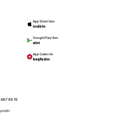
App Store'dan
indirin
Google Play'den
alın
App Galeri ile
keşfedin
 467 65 15
yınıdır