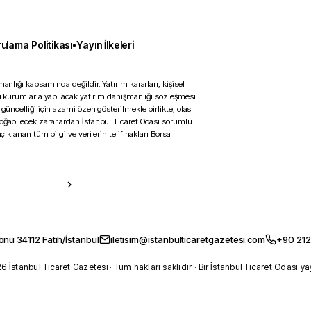
ulama Politikası
•
Yayın İlkeleri
anlığı kapsamında değildir. Yatırım kararları, kişisel
ili kurumlarla yapılacak yatırım danışmanlığı sözleşmesi
 güncelliği için azami özen gösterilmekle birlikte, olası
doğabilecek zararlardan İstanbul Ticaret Odası sorumlu
çıklanan tüm bilgi ve verilerin telif hakları Borsa
önü 34112 Fatih/İstanbul
iletisim@istanbulticaretgazetesi.com
+90 212
 İstanbul Ticaret Gazetesi · Tüm hakları saklıdır · Bir İstanbul Ticaret Odası ya