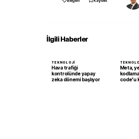
Beğen
Kaydet
İlgili Haberler
TEKNOLOJI
TEKNOLO
Hava trafiği
Meta, y
kontrolünde yapay
kodlama
zeka dönemi başlıyor
code'u 
sundu