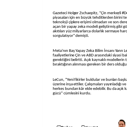
Gazeteci Holger Zschaepitz, "Çin merkezli #
piyasaları için en büyük tehditlerden birini te
teknoloji çiplere erişimi olmadan ve son dere
açan bir yapay zeka modeli geliştirmiş gibi 
akıtılan yüz milyarlarca dolarlık sermaye har
sorgulatıyor" demişti.
Meta'nın Baş Yapay Zeka Bilim İnsanı Yann L
faaliyetlerine Çin ve ABD arasındaki siyasi ba
gerektiğini belirtti. Açık kaynaklı modellerin te
bıraktığının alınması gereken bir ders olduğu
LeCun, "Yeni fikirler buldular ve bunları başk
üzerine inşa ettiler. Çalışmaları yayınladığı v
herkes bundan kâr elde edebilir. Bu da açık 
gücü" cümlesini kurdu.