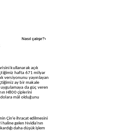
Kaynak ekle
Nasıl çalışır?
›
k
eçtiğimiz hafta 671 milyar
ak versiyonunu yayınlayan
eçtiğimiz ay bir makale
l uygulamaya da güç veren
ın H800 çiplerini
n dolara mâl olduğunu
in Çin'e ihracat edilmesini
i haline gelen Nvidia'nın
ıkardığı daha düşük işlem