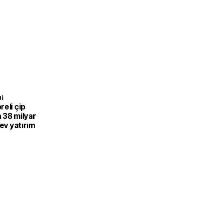
I
eli çip
 38 milyar
dev yatırım