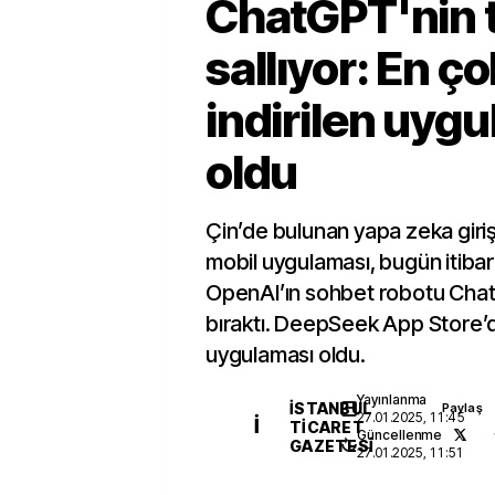
ChatGPT'nin t
sallıyor: En ço
indirilen uyg
oldu
Çin’de bulunan yapa zeka giri
mobil uygulaması, bugün itiba
OpenAI’ın sohbet robotu Chat
bıraktı. DeepSeek App Store’d
uygulaması oldu.
Yayınlanma
İSTANBUL
Paylaş
27.01.2025, 11:45
İ
TICARET
Güncellenme
GAZETESI
27.01.2025, 11:51