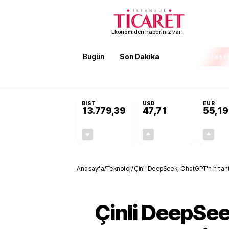
Ekonomiden haberiniz var!
Bugün
Son Dakika
Finans
EKST
SON DAKİKA
KOSGEB’den temiz enerji ve iklim tek
BIST
USD
EUR
13.779,39
47,71
55,19
-0,14%
+0,18%
-19,42
0,09
Anasayfa
/
Teknoloji
/
Çinli DeepSeek, ChatGPT'nin tahtı
Çinli DeepSee