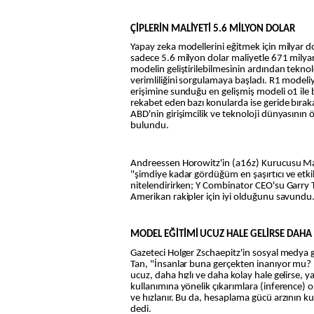
ÇİPLERİN MALİYETİ 5.6 MİLYON DOLAR
Yapay zeka modellerini eğitmek için milyar do
sadece 5.6 milyon dolar maliyetle 671 milya
modelin geliştirilebilmesinin ardından teknolo
verimliliğini sorgulamaya başladı. R1 modeliy
erişimine sunduğu en gelişmiş modeli o1 ile
rekabet eden bazı konularda ise geride bır
ABD'nin girişimcilik ve teknoloji dünyasının
bulundu.
Andreessen Horowitz'in (a16z) Kurucusu M
"şimdiye kadar gördüğüm en şaşırtıcı ve etkile
nitelendirirken; Y Combinator CEO'su Garry 
Amerikan rakipler için iyi olduğunu savundu
MODEL EĞİTİMİ UCUZ HALE GELİRSE DAHA H
Gazeteci Holger Zschaepitz'in sosyal medya
Tan, "İnsanlar buna gerçekten inanıyor mu?
ucuz, daha hızlı ve daha kolay hale gelirse,
kullanımına yönelik çıkarımlara (inference) o
ve hızlanır. Bu da, hesaplama gücü arzının ku
dedi.