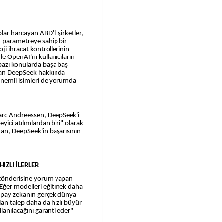
lar harcayan ABD'li şirketler,
r parametreye sahip bir
ji ihracat kontrollerinin
le OpenAI'ın kullanıcıların
 bazı konularda başa baş
akan DeepSeek hakkında
 önemli isimleri de yorumda
arc Andreessen, DeepSeek'i
yici atılımlardan biri" olarak
Tan, DeepSeek'in başarısının
.
IZLI İLERLER
 gönderisine yorum yapan
 Eğer modelleri eğitmek daha
 yapay zekanın gerçek dünya
lan talep daha da hızlı büyür
llanılacağını garanti eder"