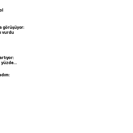
ol
’la görüşüyor:
ı vurdu
artıyor:
ı yüzde
adım: