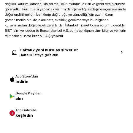
değildir. Yatırım kararları, kişisel mali durumunuz ile risk ve getiri tercihlerinize
göre yetkili kurumlarla yapılacak yatırım danışmanlığı sözleşmesi çerçevesinde
değerlendirilmelidir. İçeriklerin doğruluğu ve güncelliği için azami özen
gösterilmekle birlikte, olası hata, eksiklik, gecikme veya bu bilgilerin
kullanımından doğabilecek zararlardan İstanbul Ticaret Odası sorumlu değildir.
BIST isim ve logosu ile Borsa İstanbul A.Ş. adına açıklanan tüm bilgi ve verilerin
telif hakları Borsa İstanbul A.Ş.’ye aittir.
Haftalık yeni kurulan şirketler
Haftalık listeye göz atın
App Store'dan
indirin
Google Play'den
alın
App Galeri ile
keşfedin