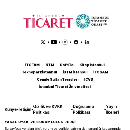
•
•
•
•
İTOTAM
BTM
SoftITo
Kitap İstanbul
Teknopark İstanbul
İDTM İstanbul
İTOSAM
Cemile Sultan Tesisleri
ICVB
İstanbul Ticaret Üniversitesi
Gizlilik ve KVKK
Doğrulama
Yayın
Künye
•
İletişim
•
•
•
Politikası
Politikası
İlkeleri
YASAL UYARI VE SORUMLULUK REDDİ
Bu sayfada yer alan bilgi, yorum ve içerikler yatırım danışmanlığı kapsamında