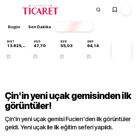
Bugün
Son Dakika
Finans
EKSTRA
BIST
USD
EUR
GBP
13.825,88
47,70
55,03
64,14
PİYASA
VERİLERİ
+0,20%
+0,17%
+0,03%
-0,05%
Dünya
Çin'in yeni uçak gemisinden ilk
görüntüler!
Çin'in yeni uçak gemisi Fucien'den ilk görüntüler
geldi. Yeni uçak ile ilk eğitim seferi yapıldı.