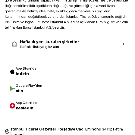
göre yetkili kurumlarla yapılacak yatırım danışmanlığı sözleşmesi çerçevesinde
değerlendirilmelidir. İçeriklerin doğruluğu ve güncelliği için azami özen
gösterilmekle birlikte, olası hata, eksiklik, gecikme veya bu bilgilerin
kullanımından doğabilecek zararlardan İstanbul Ticaret Odası sorumlu değildir.
BIST isim ve logosu ile Borsa İstanbul A.Ş. adına açıklanan tüm bilgi ve verilerin
telif hakları Borsa İstanbul A.Ş.’ye aittir.
Haftalık yeni kurulan şirketler
Haftalık listeye göz atın
App Store'dan
indirin
Google Play'den
alın
App Galeri ile
keşfedin
İstanbul Ticaret Gazetesi · Reşadiye Cad. Eminönü 34112 Fatih/
İstanbul