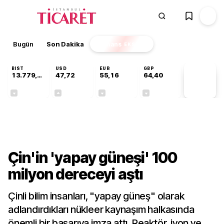
Bugün
Son Dakika
Finans
EKSTRA
BIST
USD
EUR
GBP
13.779,39
47,72
55,16
64,40
PİYASA
VERİLERİ
-0,14%
+0,01%
-0,05%
-0,03%
Teknoloji
Çin'in 'yapay güneşi' 100
milyon dereceyi aştı
Çinli bilim insanları, "yapay güneş" olarak
adlandırdıkları nükleer kaynaşım halkasında
önemli bir başarıya imza attı. Reaktör, iyon ve