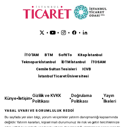
•
•
•
•
İTOTAM
BTM
SoftITo
Kitap İstanbul
Teknopark İstanbul
İDTM İstanbul
İTOSAM
Cemile Sultan Tesisleri
ICVB
İstanbul Ticaret Üniversitesi
Gizlilik ve KVKK
Doğrulama
Yayın
Künye
•
İletişim
•
•
•
Politikası
Politikası
İlkeleri
YASAL UYARI VE SORUMLULUK REDDİ
Bu sayfada yer alan bilgi, yorum ve içerikler yatırım danışmanlığı kapsamında
değildir. Yatırım kararları, kişisel mali durumunuz ile risk ve getiri tercihlerinize