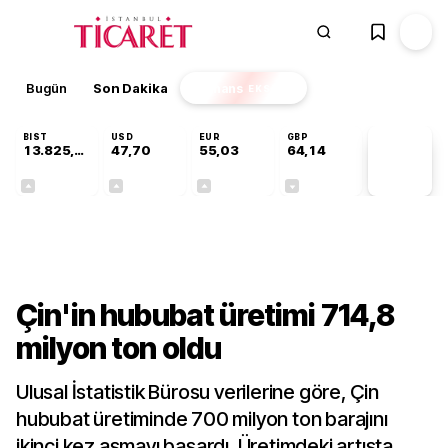
Bugün
Son Dakika
Finans
EKSTRA
BIST
USD
EUR
GBP
13.825,88
47,70
55,03
64,14
PİYASA
VERİLERİ
+0,20%
+0,17%
+0,03%
-0,05%
Dünya
Çin'in hububat üretimi 714,8
milyon ton oldu
Ulusal İstatistik Bürosu verilerine göre, Çin
hububat üretiminde 700 milyon ton barajını
ikinci kez aşmayı başardı. Üretimdeki artışta,