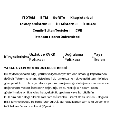
İTOTAM
BTM
SoftITo
Kitap İstanbul
Teknopark İstanbul
İDTM İstanbul
İTOSAM
Cemile Sultan Tesisleri
ICVB
İstanbul Ticaret Üniversitesi
Gizlilik ve KVKK
Doğrulama
Yayın
Künye
•
İletişim
•
•
•
Politikası
Politikası
İlkeleri
YASAL UYARI VE SORUMLULUK REDDİ
Bu sayfada yer alan bilgi, yorum ve içerikler yatırım danışmanlığı kapsamında
değildir. Yatırım kararları, kişisel mali durumunuz ile risk ve getiri tercihlerinize
göre yetkili kurumlarla yapılacak yatırım danışmanlığı sözleşmesi çerçevesinde
değerlendirilmelidir. İçeriklerin doğruluğu ve güncelliği için azami özen
gösterilmekle birlikte, olası hata, eksiklik, gecikme veya bu bilgilerin
kullanımından doğabilecek zararlardan İstanbul Ticaret Odası sorumlu değildir.
BIST isim ve logosu ile Borsa İstanbul A.Ş. adına açıklanan tüm bilgi ve verilerin
telif hakları Borsa İstanbul A.Ş.’ye aittir.