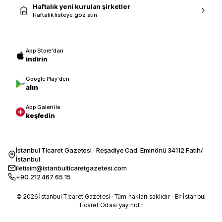
Haftalık yeni kurulan şirketler
Haftalık listeye göz atın
App Store'dan
indirin
Google Play'den
alın
App Galeri ile
keşfedin
İstanbul Ticaret Gazetesi · Reşadiye Cad. Eminönü 34112 Fatih/
İstanbul
iletisim@istanbulticaretgazetesi.com
+90 212 467 65 15
© 2026 İstanbul Ticaret Gazetesi · Tüm hakları saklıdır · Bir İstanbul
Ticaret Odası yayınıdır