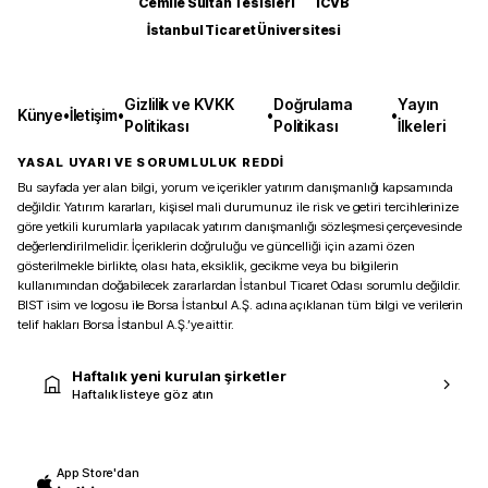
Cemile Sultan Tesisleri
ICVB
İstanbul Ticaret Üniversitesi
Gizlilik ve KVKK
Doğrulama
Yayın
Künye
•
İletişim
•
•
•
Politikası
Politikası
İlkeleri
YASAL UYARI VE SORUMLULUK REDDİ
Bu sayfada yer alan bilgi, yorum ve içerikler yatırım danışmanlığı kapsamında
değildir. Yatırım kararları, kişisel mali durumunuz ile risk ve getiri tercihlerinize
göre yetkili kurumlarla yapılacak yatırım danışmanlığı sözleşmesi çerçevesinde
değerlendirilmelidir. İçeriklerin doğruluğu ve güncelliği için azami özen
gösterilmekle birlikte, olası hata, eksiklik, gecikme veya bu bilgilerin
kullanımından doğabilecek zararlardan İstanbul Ticaret Odası sorumlu değildir.
BIST isim ve logosu ile Borsa İstanbul A.Ş. adına açıklanan tüm bilgi ve verilerin
telif hakları Borsa İstanbul A.Ş.’ye aittir.
Haftalık yeni kurulan şirketler
Haftalık listeye göz atın
App Store'dan