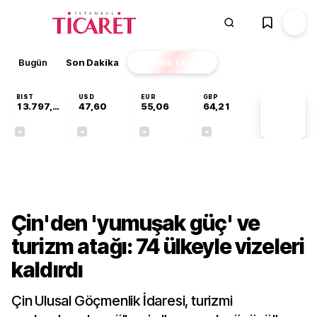
Bugün
Son Dakika
Finans
EKSTRA
BIST
USD
EUR
GBP
13.797,21
47,60
55,06
64,21
PİYASA
VERİLERİ
+0,69%
+0,06%
+0,09%
+0,18%
Dünya
Çin'den 'yumuşak güç' ve
turizm atağı: 74 ülkeyle vizeleri
kaldırdı
Çin Ulusal Göçmenlik İdaresi, turizmi