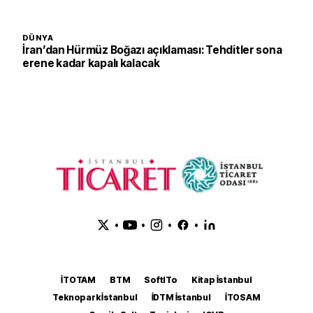
DÜNYA
İran’dan Hürmüz Boğazı açıklaması: Tehditler sona
erene kadar kapalı kalacak
•
•
•
•
İTOTAM
BTM
SoftITo
Kitap İstanbul
Teknopark İstanbul
İDTM İstanbul
İTOSAM