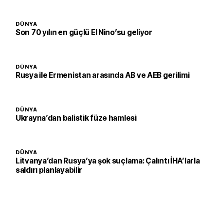
DÜNYA
Son 70 yılın en güçlü El Nino’su geliyor
DÜNYA
Rusya ile Ermenistan arasında AB ve AEB gerilimi
DÜNYA
Ukrayna’dan balistik füze hamlesi
DÜNYA
Litvanya’dan Rusya’ya şok suçlama: Çalıntı İHA’larla
saldırı planlayabilir