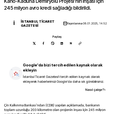
Kano-Kaduna Demiryolu Projesi’nin inşası için
245 milyon avro kredi sağladığı bildirildi.
İSTANBUL TICARET
İ
Yayınlanma
08.01.2025, 14:52
GAZETESI
Paylaş
N
Google'da bizi tercih edilen kaynak olarak
ekleyin
İstanbul Ticaret Gazetesi
'i tercih edilen kaynak olarak
ekleyerek haberlerimizi Google'da daha sık görebilirsiniz.
Kaynak ekle
Nasıl çalışır?
›
Çin Kalkınma Bankası’ndan (CDB) yapılan açıklamada, bankanın
toplam uzunluğu 203 kilometre olan projenin inşası için 245 milyon