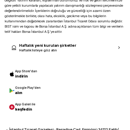
değildir. Yatırım kararları, kişisel mali durumunuz ile risk ve getiri tercihlerinize
göre yetkili kurumlarla yapılacak yatırım danışmanlığı sözleşmesi çerçevesinde
değerlendirilmelidir. İçeriklerin doğruluğu ve güncelliği için azami özen
gösterilmekle birlikte, olası hata, eksiklik, gecikme veya bu bilgilerin
kullanımından doğabilecek zararlardan İstanbul Ticaret Odası sorumlu değildir.
BIST isim ve logosu ile Borsa İstanbul A.Ş. adına açıklanan tüm bilgi ve verilerin
telif hakları Borsa İstanbul A.Ş.’ye aittir.
Haftalık yeni kurulan şirketler
Haftalık listeye göz atın
App Store'dan
indirin
Google Play'den
alın
App Galeri ile
keşfedin
İstanbul Ticaret Gazetesi · Reşadiye Cad. Eminönü 34112 Fatih/