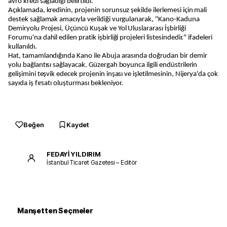
avro kredi sağladığı belirtildi.
Açıklamada, kredinin, projenin sorunsuz şekilde ilerlemesi için mali
destek sağlamak amacıyla verildiği vurgulanarak, "Kano-Kaduna
Demiryolu Projesi, Üçüncü Kuşak ve Yol Uluslararası İşbirliği
Forumu'na dahil edilen pratik işbirliği projeleri listesindedir." ifadeleri
kullanıldı.
Hat, tamamlandığında Kano ile Abuja arasında doğrudan bir demir
yolu bağlantısı sağlayacak. Güzergah boyunca ilgili endüstrilerin
gelişimini teşvik edecek projenin inşası ve işletilmesinin, Nijerya'da çok
sayıda iş fırsatı oluşturması bekleniyor.
Beğen
Kaydet
FEDAYİ YILDIRIM
İstanbul Ticaret Gazetesi – Editör
Manşetten Seçmeler