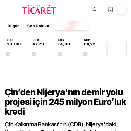
Bugün
Son Dakika
Finans
EKSTRA
BIST
USD
EUR
GBP
13.798,82
47,70
55,00
64,22
PİYASA
VERİLERİ
+0,70%
+0,16%
-0,03%
+0,07%
Dünya
Çin’den Nijerya'nın demir yolu
projesi için 245 milyon Euro’luk
kredi
Çin Kalkınma Bankası’nın (CDB), Nijerya'daki