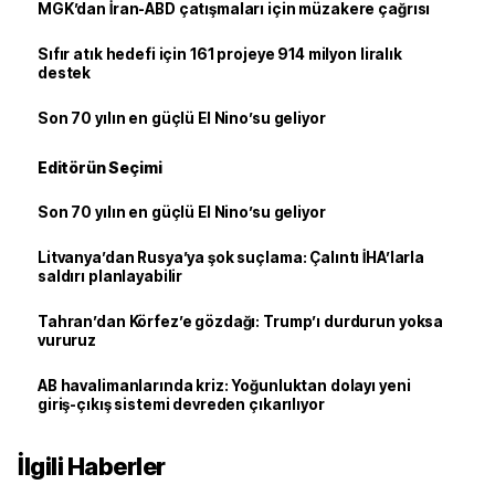
MGK’dan İran-ABD çatışmaları için müzakere çağrısı
Sıfır atık hedefi için 161 projeye 914 milyon liralık
destek
Son 70 yılın en güçlü El Nino’su geliyor
Editörün Seçimi
Son 70 yılın en güçlü El Nino’su geliyor
Litvanya’dan Rusya’ya şok suçlama: Çalıntı İHA’larla
saldırı planlayabilir
Tahran’dan Körfez’e gözdağı: Trump’ı durdurun yoksa
vururuz
AB havalimanlarında kriz: Yoğunluktan dolayı yeni
giriş-çıkış sistemi devreden çıkarılıyor
İlgili Haberler