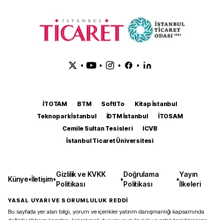
•
•
•
•
İTOTAM
BTM
SoftITo
Kitap İstanbul
Teknopark İstanbul
İDTM İstanbul
İTOSAM
Cemile Sultan Tesisleri
ICVB
İstanbul Ticaret Üniversitesi
Gizlilik ve KVKK
Doğrulama
Yayın
Künye
•
İletişim
•
•
•
Politikası
Politikası
İlkeleri
YASAL UYARI VE SORUMLULUK REDDİ
Bu sayfada yer alan bilgi, yorum ve içerikler yatırım danışmanlığı kapsamında