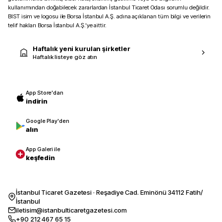
kullanımından doğabilecek zararlardan İstanbul Ticaret Odası sorumlu değildir.
BIST isim ve logosu ile Borsa İstanbul A.Ş. adına açıklanan tüm bilgi ve verilerin
telif hakları Borsa İstanbul A.Ş.’ye aittir.
Haftalık yeni kurulan şirketler
Haftalık listeye göz atın
App Store'dan
indirin
Google Play'den
alın
App Galeri ile
keşfedin
İstanbul Ticaret Gazetesi · Reşadiye Cad. Eminönü 34112 Fatih/
İstanbul
iletisim@istanbulticaretgazetesi.com
+90 212 467 65 15