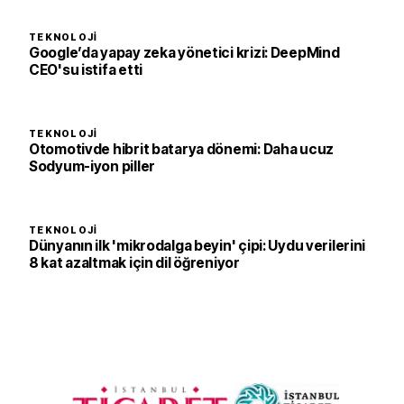
TEKNOLOJI
Google’da yapay zeka yönetici krizi: DeepMind
CEO'su istifa etti
TEKNOLOJI
Otomotivde hibrit batarya dönemi: Daha ucuz
Sodyum-iyon piller
TEKNOLOJI
Dünyanın ilk 'mikrodalga beyin' çipi: Uydu verilerini
8 kat azaltmak için dil öğreniyor