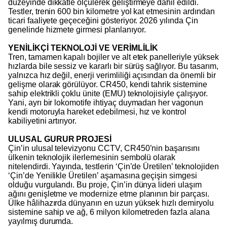
düzeyinde dikkatle ölçülerek geliştirmeye dahil edildi.
Testler, trenin 600 bin kilometre yol kat etmesinin ardından
ticari faaliyete geçeceğini gösteriyor. 2026 yılında Çin
genelinde hizmete girmesi planlanıyor.
YENİLİKÇİ TEKNOLOJİ VE VERİMLİLİK
Tren, tamamen kapalı bojiler ve alt etek panelleriyle yüksek
hızlarda bile sessiz ve kararlı bir sürüş sağlıyor. Bu tasarım,
yalnızca hız değil, enerji verimliliği açısından da önemli bir
gelişme olarak görülüyor. CR450, kendi tahrik sistemine
sahip elektrikli çoklu ünite (EMU) teknolojisiyle çalışıyor.
Yani, ayrı bir lokomotife ihtiyaç duymadan her vagonun
kendi motoruyla hareket edebilmesi, hız ve kontrol
kabiliyetini artırıyor.
ULUSAL GURUR PROJESİ
Çin’in ulusal televizyonu CCTV, CR450’nin başarısını
ülkenin teknolojik ilerlemesinin sembolü olarak
nitelendirdi. Yayında, testlerin ‘Çin’de Üretilen’ teknolojiden
‘Çin’de Yenilikle Üretilen’ aşamasına geçişin simgesi
olduğu vurgulandı. Bu proje, Çin’in dünya lideri ulaşım
ağını genişletme ve modernize etme planının bir parçası.
Ülke hâlihazırda dünyanın en uzun yüksek hızlı demiryolu
sistemine sahip ve ağ, 6 milyon kilometreden fazla alana
yayılmış durumda.