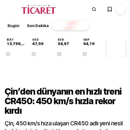
Bugün
Son Dakika
Finans
EKSTRA
BIST
USD
EUR
GBP
13.798,82
47,59
54,97
64,19
PİYASA
VERİLERİ
+0,70%
+0,05%
-0,08%
+0,15%
Teknoloji
Çin’den dünyanın en hızlı treni
CR450: 450 km/s hızla rekor
kırdı
Çin, 450 km/s hıza ulaşan CR450 adlı yeni nesil