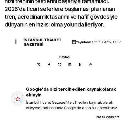
hızlı treninin testlerini başarıyla tamamladı.
2026’da ticari seferlere başlaması planlanan
tren, aerodinamik tasarımı ve hafif gövdesiyle
dünyanın en hızlısı olma yolunda ilerliyor.
İSTANBUL TICARET
İ
Yayınlanma
22.10.2025, 17:17
GAZETESI
Paylaş
N
Google'da bizi tercih edilen kaynak olarak
ekleyin
İstanbul Ticaret Gazetesi
'i tercih edilen kaynak olarak
ekleyerek haberlerimizi Google'da daha sık görebilirsiniz.
Kaynak ekle
Nasıl çalışır?
›