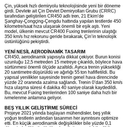
Çin, yüksek hızlı demiryolu teknolojisinde yeni bir döneme
girdi. Devlete ait Çin Devlet Demiryolları Grubu (CRRC)
tarafından geliştirilen CR450 adlı tren, 21 Ekim’de
Şanghay-Çongçing-Çengdu hattında yapılan testlerde 450
kilometre/saat hıza ulaşarak önemli bir eşik aştı. Yeni
model, ülkenin mevcut CR400 Fuxing trenlerinin ulaştığı
350 km/s hız rekorunu geride bırakarak, Çin’in teknolojik
üstünlüğünü pekiştirdi.
YENİ NESİL AERODİNAMİK TASARIM
CR450, aerodinamik yapısıyla dikkat çekiyor. Burun konisi
uzunluğu 12,5 metreden 15 metreye çıkarıldı, böylece hava
sürtünmesi önemli ölçüde azaltıldı. Ayrıca trenin yüksekliği
20 santimetre düşürüldü ve ağırlığı 55 ton hafifletildi. Bu
yapısal yenilikler sayesinde trenin genel hava direncinde
yüzde 22 oranında azalma sağlandı. Trenin 0’dan 350 km/s
hıza ulaşma süresi 4 dakika 40 saniye olarak kaydedildi.
Bu, mevcut Fuxing trenlerinden 100 saniye daha hızlı bir
ivmelenme anlamına geliyor.
BEŞ YILLIK GELİŞTİRME SÜRECİ
Projeye 2021 yılında başlayan mühendisler, beş yıllık
yoğun testlerin ardından tasarımın her ayrıntısını optimize
etti. En küçük aerodinamik değişiklikler bile yüzde 0,1