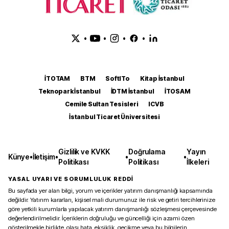
•
•
•
•
İTOTAM
BTM
SoftITo
Kitap İstanbul
Teknopark İstanbul
İDTM İstanbul
İTOSAM
Cemile Sultan Tesisleri
ICVB
İstanbul Ticaret Üniversitesi
Gizlilik ve KVKK
Doğrulama
Yayın
Künye
•
İletişim
•
•
•
Politikası
Politikası
İlkeleri
YASAL UYARI VE SORUMLULUK REDDİ
Bu sayfada yer alan bilgi, yorum ve içerikler yatırım danışmanlığı kapsamında
değildir. Yatırım kararları, kişisel mali durumunuz ile risk ve getiri tercihlerinize
göre yetkili kurumlarla yapılacak yatırım danışmanlığı sözleşmesi çerçevesinde
değerlendirilmelidir. İçeriklerin doğruluğu ve güncelliği için azami özen
gösterilmekle birlikte, olası hata, eksiklik, gecikme veya bu bilgilerin