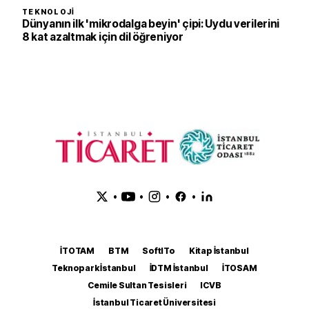
TEKNOLOJI
Dünyanın ilk 'mikrodalga beyin' çipi: Uydu verilerini
8 kat azaltmak için dil öğreniyor
•
•
•
•
İTOTAM
BTM
SoftITo
Kitap İstanbul
Teknopark İstanbul
İDTM İstanbul
İTOSAM
Cemile Sultan Tesisleri
ICVB
İstanbul Ticaret Üniversitesi