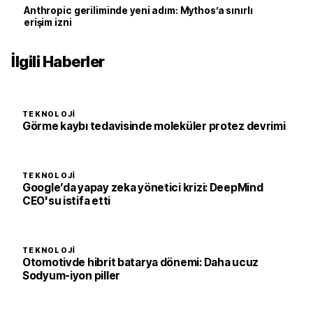
Anthropic geriliminde yeni adım: Mythos’a sınırlı
erişim izni
İlgili Haberler
TEKNOLOJI
Görme kaybı tedavisinde moleküler protez devrimi
TEKNOLOJI
Google’da yapay zeka yönetici krizi: DeepMind
CEO'su istifa etti
TEKNOLOJI
Otomotivde hibrit batarya dönemi: Daha ucuz
Sodyum-iyon piller