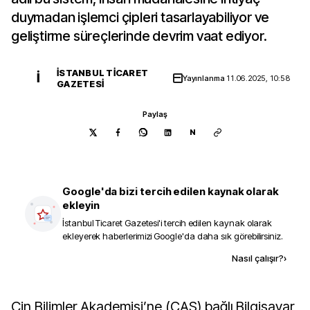
duymadan işlemci çipleri tasarlayabiliyor ve
geliştirme süreçlerinde devrim vaat ediyor.
İSTANBUL TICARET
İ
Yayınlanma
11.06.2025, 10:58
GAZETESI
Paylaş
N
Google'da bizi tercih edilen kaynak olarak
ekleyin
İstanbul Ticaret Gazetesi
'i tercih edilen kaynak olarak
ekleyerek haberlerimizi Google'da daha sık görebilirsiniz.
Kaynak ekle
Nasıl çalışır?
›
Çin Bilimler Akademisi’ne (CAS) bağlı Bilgisayar