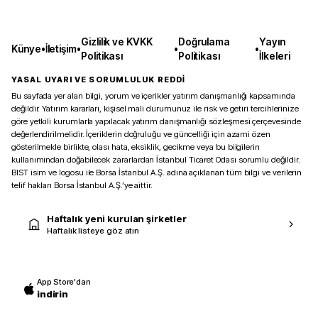
Gizlilik ve KVKK
Doğrulama
Yayın
Künye
•
İletişim
•
•
•
Politikası
Politikası
İlkeleri
YASAL UYARI VE SORUMLULUK REDDİ
Bu sayfada yer alan bilgi, yorum ve içerikler yatırım danışmanlığı kapsamında
değildir. Yatırım kararları, kişisel mali durumunuz ile risk ve getiri tercihlerinize
göre yetkili kurumlarla yapılacak yatırım danışmanlığı sözleşmesi çerçevesinde
değerlendirilmelidir. İçeriklerin doğruluğu ve güncelliği için azami özen
gösterilmekle birlikte, olası hata, eksiklik, gecikme veya bu bilgilerin
kullanımından doğabilecek zararlardan İstanbul Ticaret Odası sorumlu değildir.
BIST isim ve logosu ile Borsa İstanbul A.Ş. adına açıklanan tüm bilgi ve verilerin
telif hakları Borsa İstanbul A.Ş.’ye aittir.
Haftalık yeni kurulan şirketler
Haftalık listeye göz atın
App Store'dan
indirin