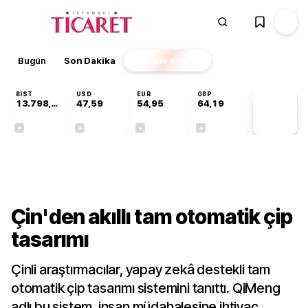
Bugün
Son Dakika
Finans
EKSTRA
BIST
USD
EUR
GBP
13.798,82
47,59
54,95
64,19
PİYASA
VERİLERİ
+0,70%
+0,05%
-0,10%
+0,15%
Teknoloji
Çin'den akıllı tam otomatik çip
tasarımı
Çinli araştırmacılar, yapay zekâ destekli tam
otomatik çip tasarımı sistemini tanıttı. QiMeng
adlı bu sistem, insan müdahalesine ihtiyaç