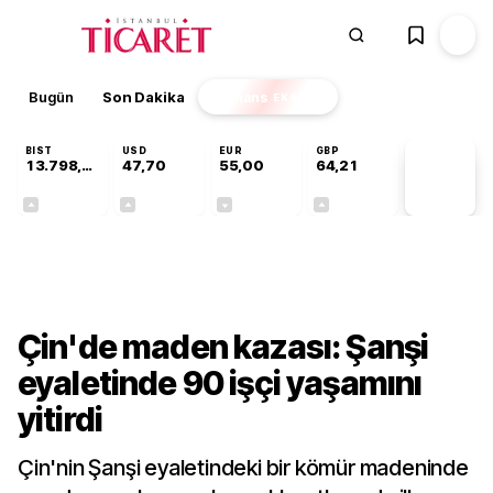
Bugün
Son Dakika
Finans
EKSTRA
BIST
USD
EUR
GBP
13.798,82
47,70
55,00
64,21
PİYASA
VERİLERİ
+0,70%
+0,16%
-0,03%
+0,06%
Dünya
Çin'de maden kazası: Şanşi
eyaletinde 90 işçi yaşamını
yitirdi
Çin'nin Şanşi eyaletindeki bir kömür madeninde