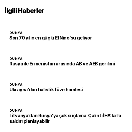
İlgili Haberler
DÜNYA
Son 70 yılın en güçlü El Nino’su geliyor
DÜNYA
Rusya ile Ermenistan arasında AB ve AEB gerilimi
DÜNYA
Ukrayna’dan balistik füze hamlesi
DÜNYA
Litvanya’dan Rusya’ya şok suçlama: Çalıntı İHA’larla
saldırı planlayabilir