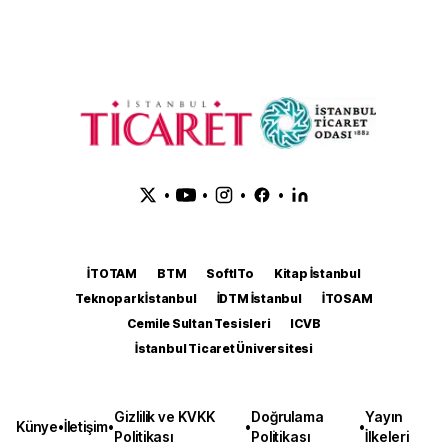
•
•
•
•
İTOTAM
BTM
SoftITo
Kitap İstanbul
Teknopark İstanbul
İDTM İstanbul
İTOSAM
Cemile Sultan Tesisleri
ICVB
İstanbul Ticaret Üniversitesi
Gizlilik ve KVKK
Doğrulama
Yayın
Künye
•
İletişim
•
•
•
Politikası
Politikası
İlkeleri