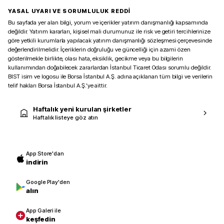
YASAL UYARI VE SORUMLULUK REDDİ
Bu sayfada yer alan bilgi, yorum ve içerikler yatırım danışmanlığı kapsamında
değildir. Yatırım kararları, kişisel mali durumunuz ile risk ve getiri tercihlerinize
göre yetkili kurumlarla yapılacak yatırım danışmanlığı sözleşmesi çerçevesinde
değerlendirilmelidir. İçeriklerin doğruluğu ve güncelliği için azami özen
gösterilmekle birlikte, olası hata, eksiklik, gecikme veya bu bilgilerin
kullanımından doğabilecek zararlardan İstanbul Ticaret Odası sorumlu değildir.
BIST isim ve logosu ile Borsa İstanbul A.Ş. adına açıklanan tüm bilgi ve verilerin
telif hakları Borsa İstanbul A.Ş.’ye aittir.
Haftalık yeni kurulan şirketler
Haftalık listeye göz atın
App Store'dan
indirin
Google Play'den
alın
App Galeri ile
keşfedin