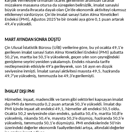
karşılık vermesiyle tırmanan ticaret geriliminin ardından taraflar
müzakere masasına otursa da süregelen belirsizlik, imalat sanayisi
büyük oranda ihracata dayalı olan Çin'de ekonomik aktiviteyi olumsuz
etkilemeyi sürdürüyor. Çin’de imalat sanayi Satın Alma Yöneticileri
Endeksi (PMI), Ağustos 2025'te bir önceki aya göre 0,1 puan artarak
49,4'e yükseldi.
MART AYINDAN SONRA DÜŞTÜ
Çin Ulusal İstatistik Bürosu (UİB) verilerine göre, bu yıl ocakta 49,1'e
gerileyen imalat sanayi Satın Alma Yöneticileri Endeksi (PMI) şubatta
50,2'ye, martta ise 50,5'e yükselerek, geçen yılın son çeyreğindeki
genişleme seyrini yeniden yakalamıştı. Endeks nisanda tarife
restleşmesinin etkisiyle 49'a gerileyerek, son 16 ayın en düşük
seviyesine inmişti. İmalat sanayi aktivitesi mayısta 49,5, haziranda
49,7'ye yükselmiş, temmuzda ise 49,3'e gerilemişti.
İMALAT DIŞI PMI
Hizmetler, inşaat, madencilik ve tarım gibi sektörleri kapsayan imalat
dışı PMI da temmuzda 0,2 puan artarak 50,3'e yükseldi. İmalat dışı
PMI içinde inşaat alt endeksi 49,1, hizmetler alt endeksi 50,5 oldu.
Ocakta 50,2 seviyesinde olan endeks, şubatta 50,4'e, martta 50,8'e
yükselmiş, nisanda 50,4'e, mayısta 50,3'e düşmüş, haziranda 50,5'e
yükselmiş, temmuzda 50,1'e düşmüştü. PMI endekslerinde 50'nin
üzerindeki değerler ekonomik faaliyetlerdeki artışa, altındaki değerler