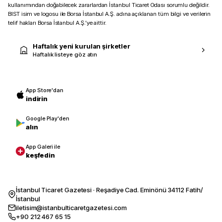
kullanımından doğabilecek zararlardan İstanbul Ticaret Odası sorumlu değildir.
BIST isim ve logosu ile Borsa İstanbul A.Ş. adına açıklanan tüm bilgi ve verilerin
telif hakları Borsa İstanbul A.Ş.’ye aittir.
Haftalık yeni kurulan şirketler
Haftalık listeye göz atın
App Store'dan
indirin
Google Play'den
alın
App Galeri ile
keşfedin
İstanbul Ticaret Gazetesi · Reşadiye Cad. Eminönü 34112 Fatih/
İstanbul
iletisim@istanbulticaretgazetesi.com
+90 212 467 65 15