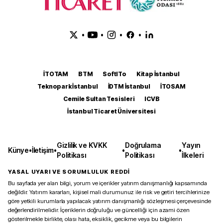
•
•
•
•
İTOTAM
BTM
SoftITo
Kitap İstanbul
Teknopark İstanbul
İDTM İstanbul
İTOSAM
Cemile Sultan Tesisleri
ICVB
İstanbul Ticaret Üniversitesi
Gizlilik ve KVKK
Doğrulama
Yayın
Künye
•
İletişim
•
•
•
Politikası
Politikası
İlkeleri
YASAL UYARI VE SORUMLULUK REDDİ
Bu sayfada yer alan bilgi, yorum ve içerikler yatırım danışmanlığı kapsamında
değildir. Yatırım kararları, kişisel mali durumunuz ile risk ve getiri tercihlerinize
göre yetkili kurumlarla yapılacak yatırım danışmanlığı sözleşmesi çerçevesinde
değerlendirilmelidir. İçeriklerin doğruluğu ve güncelliği için azami özen
gösterilmekle birlikte, olası hata, eksiklik, gecikme veya bu bilgilerin