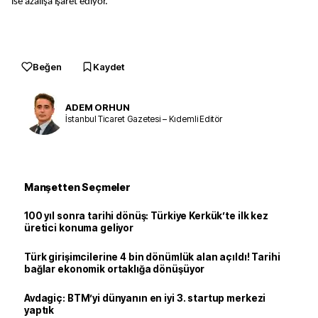
ise azalışa işaret ediyor.
Beğen
Kaydet
ADEM ORHUN
İstanbul Ticaret Gazetesi – Kıdemli Editör
Manşetten Seçmeler
100 yıl sonra tarihi dönüş: Türkiye Kerkük’te ilk kez
üretici konuma geliyor
Türk girişimcilerine 4 bin dönümlük alan açıldı! Tarihi
bağlar ekonomik ortaklığa dönüşüyor
Avdagiç: BTM’yi dünyanın en iyi 3. startup merkezi
yaptık