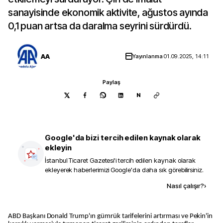
sanayisinde ekonomik aktivite, ağustos ayında
0,1 puan artsa da daralma seyrini sürdürdü.
AA
Yayınlanma
01.09.2025, 14:11
Paylaş
N
Google'da bizi tercih edilen kaynak olarak
ekleyin
İstanbul Ticaret Gazetesi
'i tercih edilen kaynak olarak
ekleyerek haberlerimizi Google'da daha sık görebilirsiniz.
Kaynak ekle
Nasıl çalışır?
›
ABD Başkanı Donald Trump'ın gümrük tarifelerini artırması ve Pekin'in