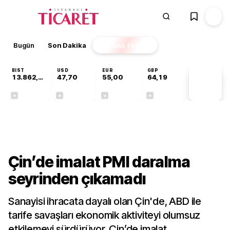
Bugün
Son Dakika
Finans
EKSTRA
BIST
USD
EUR
GBP
13.862,08
47,70
55,00
64,19
PİYASA
VERİLERİ
+0,46%
+0,17%
-0,03%
+0,02%
Dünya
Çin’de imalat PMI daralma
seyrinden çıkamadı
Sanayisi ihracata dayalı olan Çin'de, ABD ile
tarife savaşları ekonomik aktiviteyi olumsuz
etkilemeyi sürdürüyor. Çin’de imalat