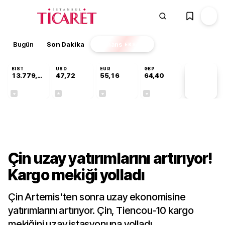
Bugün
Son Dakika
Finans
EKSTRA
BIST
USD
EUR
GBP
13.779,39
47,72
55,16
64,40
PİYASA
VERİLERİ
-0,14%
+0,01%
-0,06%
-0,03%
Dünya
Çin uzay yatırımlarını artırıyor!
Kargo mekiği yolladı
Çin Artemis'ten sonra uzay ekonomisine
yatırımlarını artırıyor. Çin, Tiencou-10 kargo
mekiğini uzay istasyonuna yolladı.