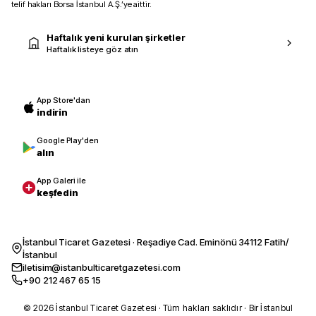
telif hakları Borsa İstanbul A.Ş.’ye aittir.
Haftalık yeni kurulan şirketler
Haftalık listeye göz atın
App Store'dan
indirin
Google Play'den
alın
App Galeri ile
keşfedin
İstanbul Ticaret Gazetesi · Reşadiye Cad. Eminönü 34112 Fatih/
İstanbul
iletisim@istanbulticaretgazetesi.com
+90 212 467 65 15
© 2026 İstanbul Ticaret Gazetesi · Tüm hakları saklıdır · Bir İstanbul