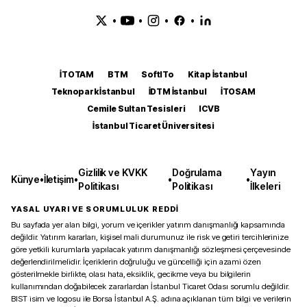
•
•
•
•
İTOTAM
BTM
SoftITo
Kitap İstanbul
Teknopark İstanbul
İDTM İstanbul
İTOSAM
Cemile Sultan Tesisleri
ICVB
İstanbul Ticaret Üniversitesi
Gizlilik ve KVKK
Doğrulama
Yayın
Künye
•
İletişim
•
•
•
Politikası
Politikası
İlkeleri
YASAL UYARI VE SORUMLULUK REDDİ
Bu sayfada yer alan bilgi, yorum ve içerikler yatırım danışmanlığı kapsamında
değildir. Yatırım kararları, kişisel mali durumunuz ile risk ve getiri tercihlerinize
göre yetkili kurumlarla yapılacak yatırım danışmanlığı sözleşmesi çerçevesinde
değerlendirilmelidir. İçeriklerin doğruluğu ve güncelliği için azami özen
gösterilmekle birlikte, olası hata, eksiklik, gecikme veya bu bilgilerin
kullanımından doğabilecek zararlardan İstanbul Ticaret Odası sorumlu değildir.
BIST isim ve logosu ile Borsa İstanbul A.Ş. adına açıklanan tüm bilgi ve verilerin