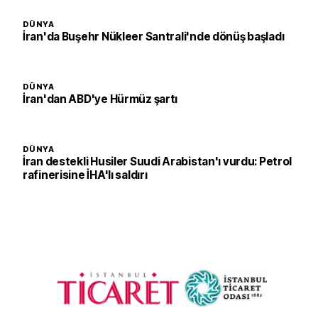
DÜNYA
İran'da Buşehr Nükleer Santrali'nde dönüş başladı
DÜNYA
İran'dan ABD'ye Hürmüz şartı
DÜNYA
İran destekli Husiler Suudi Arabistan'ı vurdu: Petrol
rafinerisine İHA'lı saldırı