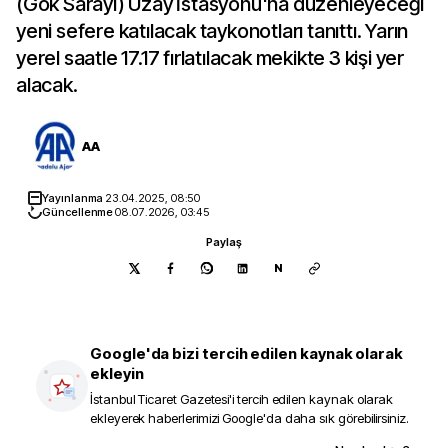
(Gök Sarayı) Uzay İstasyonu'na düzenleyeceği
yeni sefere katılacak taykonotları tanıttı. Yarın
yerel saatle 17.17 fırlatılacak mekikte 3 kişi yer
alacak.
AA
Yayınlanma
23.04.2025, 08:50
Güncellenme
08.07.2026, 03:45
Paylaş
N
Google'da bizi tercih edilen kaynak olarak
ekleyin
İstanbul Ticaret Gazetesi
'i tercih edilen kaynak olarak
ekleyerek haberlerimizi Google'da daha sık görebilirsiniz.