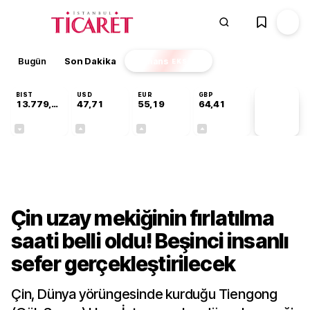
Bugün
Son Dakika
Finans
EKSTRA
BIST
USD
EUR
GBP
13.779,39
47,71
55,19
64,41
PİYASA
VERİLERİ
-0,14%
+0,18%
+0,32%
+0,38%
Dünya
Çin uzay mekiğinin fırlatılma
saati belli oldu! Beşinci insanlı
sefer gerçekleştirilecek
Çin, Dünya yörüngesinde kurduğu Tiengong