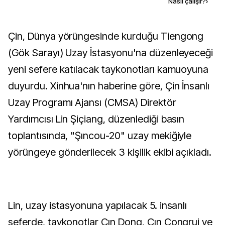
Kaynak ekle
Nasıl çalışır?
›
Çin, Dünya yörüngesinde kurduğu Tiengong
(Gök Sarayı) Uzay İstasyonu'na düzenleyeceği
yeni sefere katılacak taykonotları kamuoyuna
duyurdu. Xinhua'nın haberine göre, Çin İnsanlı
Uzay Programı Ajansı (CMSA) Direktör
Yardımcısı Lin Şiçiang, düzenlediği basın
toplantısında, "Şıncou-20" uzay mekiğiyle
yörüngeye gönderilecek 3 kişilik ekibi açıkladı.
Lin, uzay istasyonuna yapılacak 5. insanlı
seferde, taykonotlar Çın Dong, Çın Congrui ve