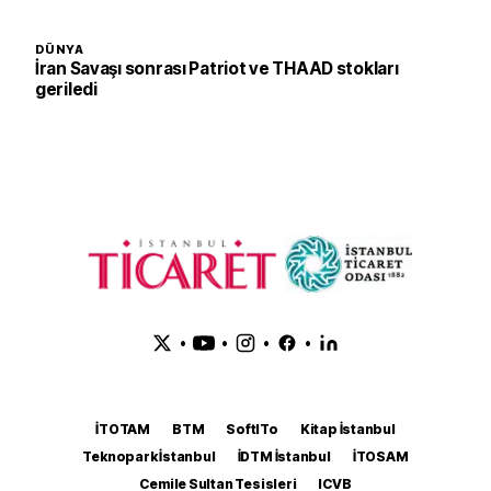
DÜNYA
İran Savaşı sonrası Patriot ve THAAD stokları
geriledi
•
•
•
•
İTOTAM
BTM
SoftITo
Kitap İstanbul
Teknopark İstanbul
İDTM İstanbul
İTOSAM
Cemile Sultan Tesisleri
ICVB