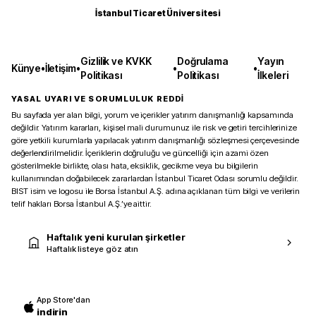
İstanbul Ticaret Üniversitesi
Gizlilik ve KVKK
Doğrulama
Yayın
Künye
•
İletişim
•
•
•
Politikası
Politikası
İlkeleri
YASAL UYARI VE SORUMLULUK REDDİ
Bu sayfada yer alan bilgi, yorum ve içerikler yatırım danışmanlığı kapsamında
değildir. Yatırım kararları, kişisel mali durumunuz ile risk ve getiri tercihlerinize
göre yetkili kurumlarla yapılacak yatırım danışmanlığı sözleşmesi çerçevesinde
değerlendirilmelidir. İçeriklerin doğruluğu ve güncelliği için azami özen
gösterilmekle birlikte, olası hata, eksiklik, gecikme veya bu bilgilerin
kullanımından doğabilecek zararlardan İstanbul Ticaret Odası sorumlu değildir.
BIST isim ve logosu ile Borsa İstanbul A.Ş. adına açıklanan tüm bilgi ve verilerin
telif hakları Borsa İstanbul A.Ş.’ye aittir.
Haftalık yeni kurulan şirketler
Haftalık listeye göz atın
App Store'dan
indirin