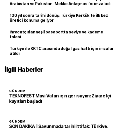
Arabistan ve Pakistan 'Mekke Anlaşması'nı imzaladı
100 yıl sonra tarihi dönüş: Türkiye Kerkük’te ilk kez
üretici konuma geliyor
İhracatçıdan yeşil pasaportta seviye ve kademe
talebi
Türkiye ile KKTC arasında doğal gaz hattı için imzalar
atıldı
İlgili Haberler
GÜNDEM
TEKNOFEST Mavi Vatan için geri sayım: Ziyaretçi
kayıtları başladı
GÜNDEM
SON DAKİKA | Savunmada tarihi ittifak: Türkiye,