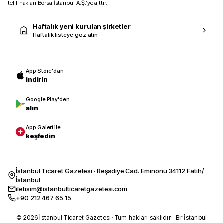
telif hakları Borsa İstanbul A.Ş.’ye aittir.
Haftalık yeni kurulan şirketler
Haftalık listeye göz atın
App Store'dan
indirin
Google Play'den
alın
App Galeri ile
keşfedin
İstanbul Ticaret Gazetesi · Reşadiye Cad. Eminönü 34112 Fatih/
İstanbul
iletisim@istanbulticaretgazetesi.com
+90 212 467 65 15
© 2026 İstanbul Ticaret Gazetesi · Tüm hakları saklıdır · Bir İstanbul