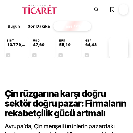
Bugün
Son Dakika
Finans
EKSTRA
BIST
USD
EUR
GBP
13.779,39
47,69
55,19
64,43
PİYASA
VERİLERİ
-0,14%
+0,15%
+0,32%
+0,40%
Gündem
Çin rüzgarına karşı doğru
sektör doğru pazar: Firmaların
rekabetçilik gücü artmalı
Avrupa’da, Çin menşeli ürünlerin pazardaki