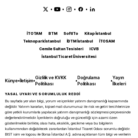
•
•
•
•
İTOTAM
BTM
SoftITo
Kitap İstanbul
Teknopark İstanbul
İDTM İstanbul
İTOSAM
Cemile Sultan Tesisleri
ICVB
İstanbul Ticaret Üniversitesi
Gizlilik ve KVKK
Doğrulama
Yayın
Künye
•
İletişim
•
•
•
Politikası
Politikası
İlkeleri
YASAL UYARI VE SORUMLULUK REDDİ
Bu sayfada yer alan bilgi, yorum ve içerikler yatırım danışmanlığı kapsamında
değildir. Yatırım kararları, kişisel mali durumunuz ile risk ve getiri tercihlerinize
göre yetkili kurumlarla yapılacak yatırım danışmanlığı sözleşmesi çerçevesinde
değerlendirilmelidir. İçeriklerin doğruluğu ve güncelliği için azami özen
gösterilmekle birlikte, olası hata, eksiklik, gecikme veya bu bilgilerin
kullanımından doğabilecek zararlardan İstanbul Ticaret Odası sorumlu değildir.
BIST isim ve logosu ile Borsa İstanbul A.Ş. adına açıklanan tüm bilgi ve verilerin